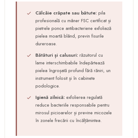
Călcâie crăpate sau bătute:
pila
profesională cu mâner FSC certificat și
pietrele ponce antibacteriene exfoliază
pielea moartă blând, previn fisurile
dureroase.
Bătături și calusuri:
răzuitorul cu
lame interschimbabile îndepărtează
pielea îngroșată profund fără răniri, un
instrument folosit și în cabinete
podologice.
Igienă zilnică:
exfolierea regulată
reduce bacteriile responsabile pentru
mirosul picioarelor și previne micozele
în zonele frecării cu încălțămintea.