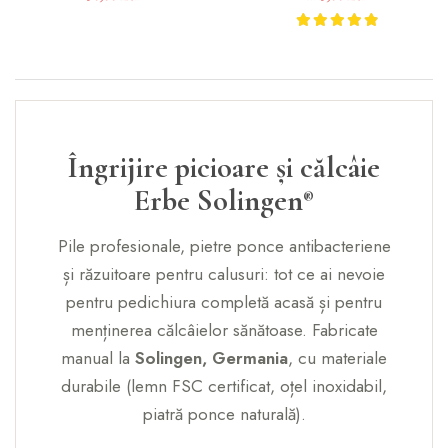
culoare verde
FSC, 22.5 cm, Erbe Solingen
Îngrijire picioare și călcâie
Erbe Solingen
®
Pile profesionale, pietre ponce antibacteriene
și răzuitoare pentru calusuri: tot ce ai nevoie
pentru pedichiura completă acasă și pentru
menținerea călcâielor sănătoase. Fabricate
manual la
Solingen, Germania
, cu materiale
durabile (lemn FSC certificat, oțel inoxidabil,
piatră ponce naturală).