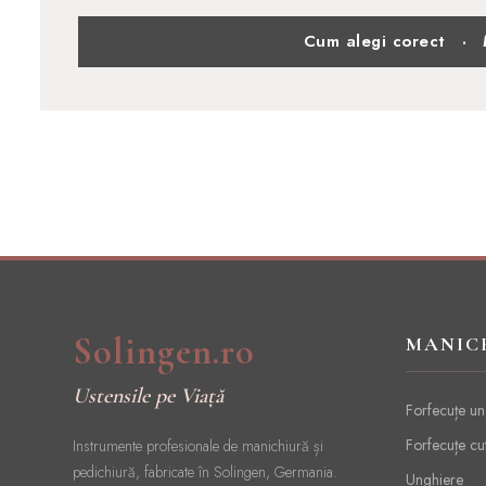
Cum alegi corect
·
Solingen.ro
MANIC
Ustensile pe Viață
Forfecuțe un
Forfecuțe cu
Instrumente profesionale de manichiură și
pedichiură, fabricate în Solingen, Germania.
Unghiere