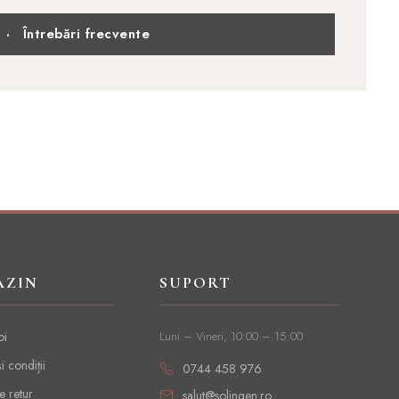
Întrebări frecvente
·
AZIN
SUPORT
oi
Luni – Vineri, 10:00 – 15:00
i condiții
0744 458 976
e retur
salut@solingen.ro