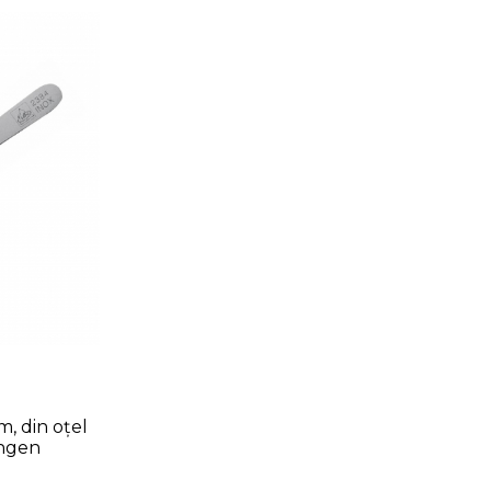
m, din oțel
ingen