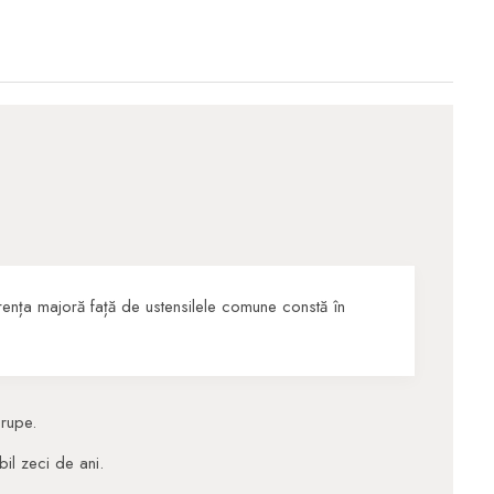
erența majoră față de ustensilele comune constă în
 rupe.
bil zeci de ani.