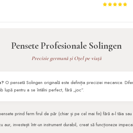
Pensete Profesionale Solingen
Precizie germană și Oțel pe viață
en?
O pensetă Solingen originală este definiția preciziei mecanice. Dif
b lupă pentru a se întâlni perfect, fără „joc”.
nsete prind ferm firul de păr (chiar și pe cel mai fin) fără a-l tăia sau
 cu aur, investești într-un instrument durabil, creat să funcționeze impeca