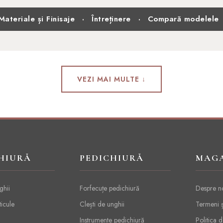
Materiale și Finisaje
Întreținere
Compară modelele
·
·
VEZI MAI MULTE ↓
HIURĂ
PEDICHIURĂ
MAG
ghii
Forfecuțe pedichiură
Despre n
ticule
Clești de unghii
Termeni ș
Instrumente pedichiură
Politica d