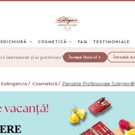
PEDICHIURĂ
COSMETICĂ
FAQ
TESTIMONIALE
 ce instrument ți se potrivește?
Începe Quiz-ul
Întreabă As
Solingen.ro /
Cosmetică /
Pensete Profesionale Solingen®