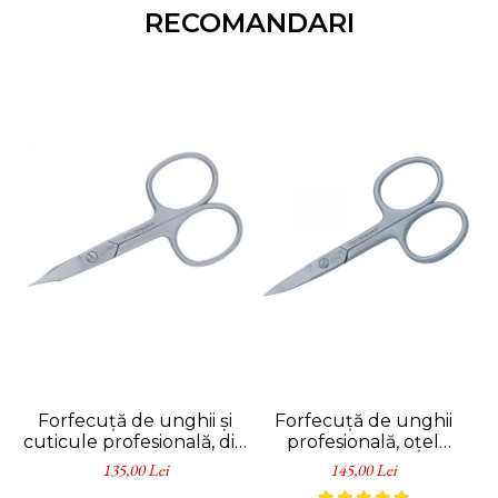
RECOMANDARI
Forfecuță de unghii și
Forfecuță de unghii
C
cuticule profesională, din
profesională, oțel
oțel inoxidabil, Erbe
inoxidabil, 9 cm, Erbe
135,00 Lei
145,00 Lei
Solingen
Solingen