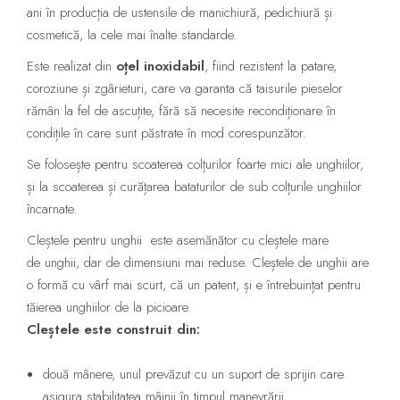
ani în producția de ustensile de manichiură, pedichiură și
cosmetică, la cele mai înalte standarde.
Este realizat din
oțel inoxidabil
, fiind rezistent la patare,
coroziune și zgârieturi, care va garanta că taisurile pieselor
rămân la fel de ascuțite, fără să necesite recondiționare în
condițile în care sunt păstrate în mod corespunzător.
Se folosește pentru scoaterea colțurilor foarte mici ale unghiilor,
și la scoaterea și curățarea bataturilor de sub colțurile unghiilor
încarnate.
Cleștele pentru unghii este asemănător cu cleștele mare
de unghii, dar de dimensiuni mai reduse. Cleștele de unghii are
o formă cu vârf mai scurt, că un patent, și e întrebuințat pentru
tăierea unghiilor de la picioare.
Cleștele este construit din:
două mânere, unul prevăzut cu un suport de sprijin care
asigura stabilitatea mâinii în timpul manevrării.