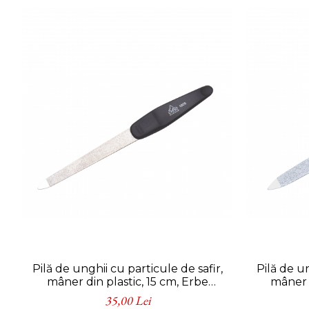
Pilă de unghii cu particule de safir,
Pilă de un
mâner din plastic, 15 cm, Erbe
mâner d
Solingen
35,00 Lei