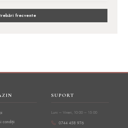
trebări frecvente
AZIN
SUPORT
oi
Luni – Vineri, 10:00 – 15:00
i condiții
0744 458 976