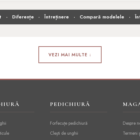
t
Diferențe
Întreținere
Compară modelele
În
·
·
·
·
VEZI MAI MULTE ↓
HIURĂ
PEDICHIURĂ
MAG
ghii
Forfecuțe pedichiură
Despre n
ticule
Clești de unghii
Termeni ș