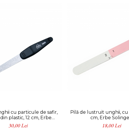
ghii cu particule de safir,
Pilă de lustruit unghii, cu 
in plastic, 12 cm, Erbe
cm, Erbe Soling
Solingen
30,00 Lei
18,00 Lei