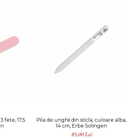
3 fete, 17,5
Pila de unghii din sticla, culoare alba,
en
14 cm, Erbe Solingen
85,00 Lei