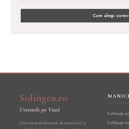
Cum alegi corec
Solingen.ro
MANIC
Ustensile pe Viață
Forfecuțe un
Forfecuțe cu
Instrumente profesionale de manichiură și