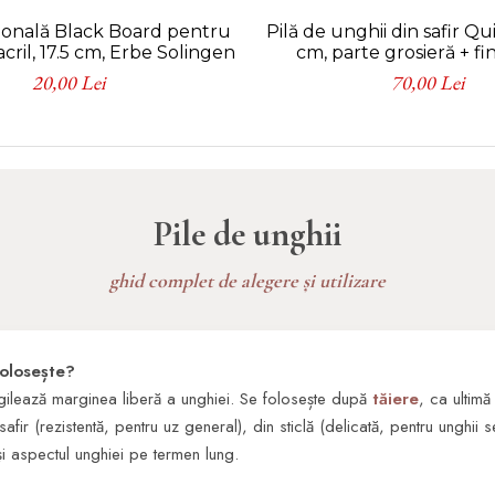
sională Black Board pentru
Pilă de unghii din safir Qu
acril, 17.5 cm, Erbe Solingen
cm, parte grosieră + fi
Solingen
20,00 Lei
70,00 Lei
Pile de unghii
ghid complet de alegere și utilizare
folosește?
igilează marginea liberă a unghiei. Se folosește după
tăiere
, ca ultimă 
afir (rezistentă, pentru uz general), din sticlă (delicată, pentru unghii s
 și aspectul unghiei pe termen lung.