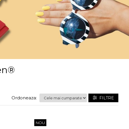
gen®
Ordoneaza:
FILTRE
NOU