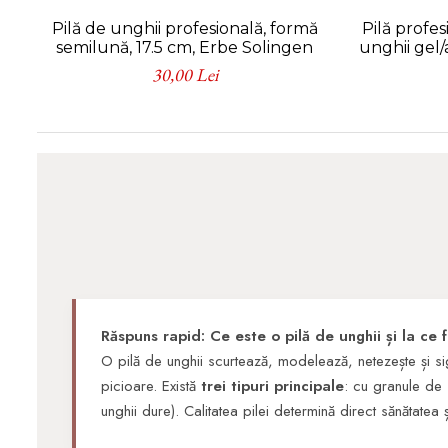
Pilă de unghii profesională, formă
Pilă profe
semilună, 17.5 cm, Erbe Solingen
unghii gel/
30,00 Lei
Răspuns rapid: Ce este o pilă de unghii și la ce 
O pilă de unghii scurtează, modelează, netezește și s
picioare. Există
trei tipuri principale
: cu granule de s
unghii dure). Calitatea pilei determină direct sănătatea