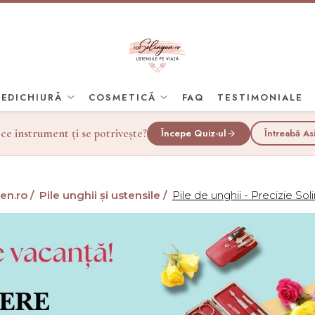
PEDICHIURĂ
COSMETICĂ
FAQ
TESTIMONIALE
 ce instrument ți se potrivește?
Începe Quiz-ul
Întreabă As
en.ro /
Pile unghii și ustensile /
Pile de unghii - Precizie So