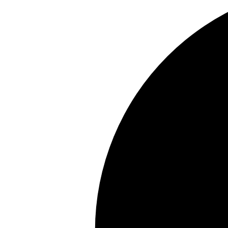
Truse manichiură călătorii
Truse manichiură bărbați
Truse manichiură-pedichiură