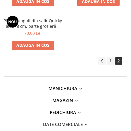
ADAUGA IN COS
ADAUGA IN COS
Pilă de unghii din safir Quicky
NOU
albă, 8 cm, parte grosieră +
fină, Erbe Solingen
70,00 Lei
ADAUGA IN COS
1
2
MANICHIURA
MAGAZIN
PEDICHIURA
DATE COMERCIALE