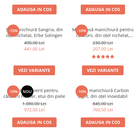
ADAUGA IN COS
ADAUGA IN COS
Set manichiură Sangria, din
Mini-trusă manichiură pentru
-10%
-10%
oțel nichelat, Erbe Solingen
călătorii, din oțel nichelat,
Erbe Solingen
490,00 Lei
230,00 Lei
441,00 Lei
207,00 Lei
VEZI VARIANTE
VEZI VARIANTE
Set de bărbierit pentru
Trusă manichiură Carbon
-10%
NOU
-10%
călătorii Hunter, etui din piele
Light, din oțel inoxidabil
1.080,00 Lei
845,00 Lei
972,00 Lei
760,50 Lei
ADAUGA IN COS
ADAUGA IN COS