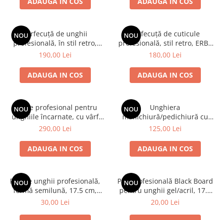
ADAUGA IN COS
ADAUGA IN COS
Forfecuță de unghii
Forfecuță de cuticule
NOU
NOU
profesională, în stil retro,
profesională, stil retro, ERBE
ERBE Premium, Erbe Solingen
Premium, Erbe Solingen
190,00 Lei
180,00 Lei
ADAUGA IN COS
ADAUGA IN COS
Clește profesional pentru
Unghiera
NOU
NOU
unghiile încarnate, cu vârf
manichiură/pedichiură cu
lung și ascuțit, oțel inoxidabil,
mâner tip clește - negru
290,00 Lei
125,00 Lei
Erbe Solingen
ADAUGA IN COS
ADAUGA IN COS
Pilă de unghii profesională,
Pilă profesională Black Board
NOU
NOU
formă semilună, 17.5 cm,
pentru unghii gel/acril, 17.5
Erbe Solingen
cm, Erbe Solingen
30,00 Lei
20,00 Lei