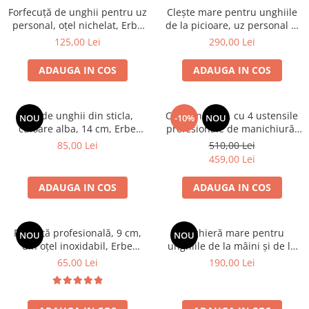
Forfecuță de unghii pentru uz
Clește mare pentru unghiile
personal, oțel nichelat, Erbe
de la picioare, uz personal și
Solingen
profesional (14 cm), oțel
125,00 Lei
290,00 Lei
inoxidabil, Erbe Solingen
ADAUGA IN COS
ADAUGA IN COS
Pila de unghii din sticla,
Cub din lemn, cu 4 ustensile
NOU
-10%
NOU
culoare alba, 14 cm, Erbe
profesionale de manichiură,
Solingen
Erbe Solingen
85,00 Lei
510,00 Lei
459,00 Lei
ADAUGA IN COS
ADAUGA IN COS
Pensetă profesională, 9 cm,
Unghieră mare pentru
NOU
NOU
din oțel inoxidabil, Erbe
unghiile de la mâini și de la
Solingen
picioare, 7.5 cm, Erbe
65,00 Lei
190,00 Lei
Solingen