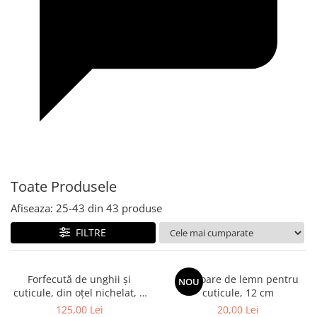
Toate Produsele
Afiseaza:
25-
43
din
43
produse
FILTRE
Forfecută de unghii și
Bețisoare de lemn pentru
NOU
cuticule, din oțel nichelat, 9
cuticule, 12 cm
cm, Erbe Solingen
125,00 Lei
20,00 Lei