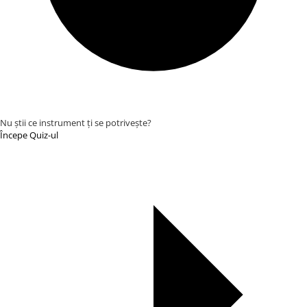
Truse manichiură călătorii
Truse manichiură bărbați
Truse manichiură-pedichiură
Nu știi ce instrument ți se potrivește?
Începe Quiz-ul