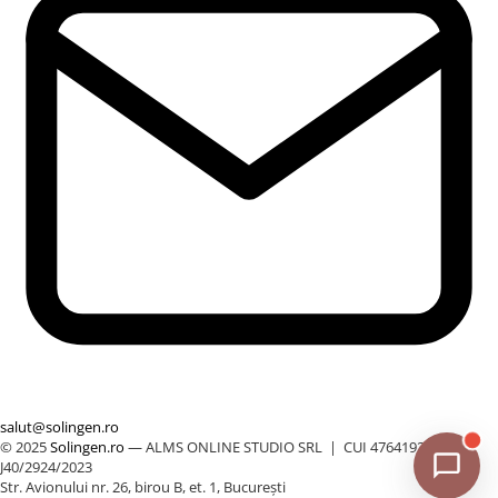
salut@solingen.ro
© 2025
Solingen.ro
— ALMS ONLINE STUDIO SRL | CUI 47641923 |
J40/2924/2023
Str. Avionului nr. 26, birou B, et. 1, București