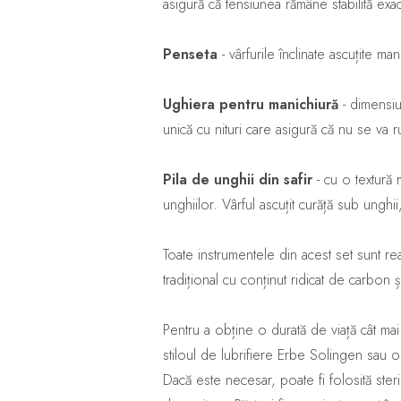
asigură că tensiunea rămâne stabilită exact
Penseta
- vârfurile înclinate ascuțite ma
Ughiera pentru manichiură
- dimensiu
unică cu nituri care asigură că nu se va
Pila de unghii din safir
- cu o textură 
unghiilor. Vârful ascuțit curăță sub unghii
Toate instrumentele din acest set sunt rea
tradițional cu conținut ridicat de carbon și
Pentru a obține o durată de viață cât ma
stiloul de lubrifiere Erbe Solingen sau o
Dacă este necesar, poate fi folosită steril