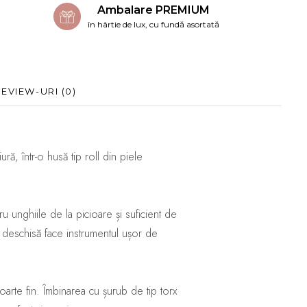
Ambalare PREMIUM
în hârtie de lux, cu fundă asortată
REVIEW-URI
(0)
, într-o husă tip roll din piele
u unghiile de la picioare și suficient de
ia deschisă face instrumentul ușor de
oarte fin. Îmbinarea cu șurub de tip torx