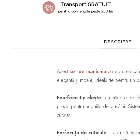
Transport GRATUIT
pentru comenzile peste 250 lei
DESCRIERE
Acest
set de manichiură
negru elegant 
elegantă și moale, ideală fie pentru un b
Foarfece tip clește
- cu mânere de cleș
precis pentru unghiile de la mâini. Siste
curățat.
Forfecuța de cuticule
– ascuțită și te