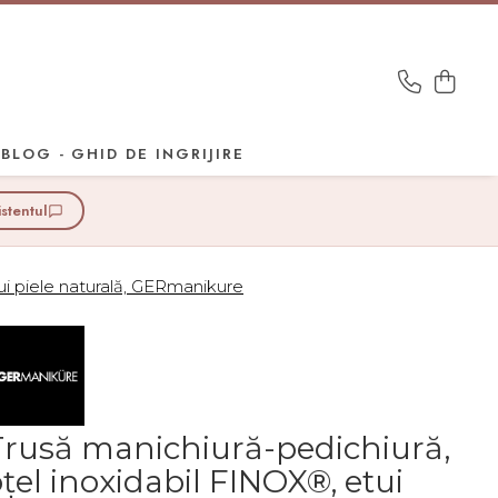
BLOG - GHID DE INGRIJIRE
istentul
ui piele naturală, GERmanikure
Trusă manichiură-pedichiură,
țel inoxidabil FINOX®, etui