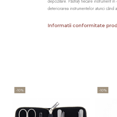
depozitare. Păstrați fiecare instrument în
deteriorarea instrumentelor atunci când a
Informatii conformitate pro
-10%
-10%