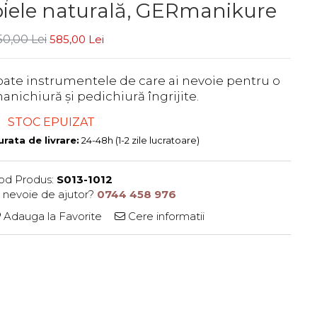
piele naturală, GERmanikure
50,00 Lei
585,00 Lei
oate instrumentele de care ai nevoie pentru o
anichiură și pedichiură îngrijite.
STOC EPUIZAT
rata de livrare:
24-48h (1-2 zile lucratoare)
od Produs:
S013-1012
i nevoie de ajutor?
0744 458 976
Adauga la Favorite
Cere informatii