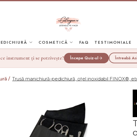
PEDICHIURĂ
COSMETICĂ
FAQ
TESTIMONIALE
 ce instrument ți se potrivește?
Începe Quiz-ul
Întreabă As
ură /
Trusă manichiură-pedichiură, oțel inoxidabil FINOX®, et
o