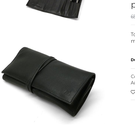
6
T
m
Du
C
A