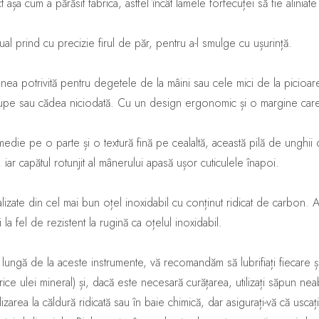
 așa cum a părăsit fabrica, astfel încât lamele forfecuței să fie aliniate
nual prind cu precizie firul de păr, pentru a-l smulge cu ușurință.
nea potrivită pentru degetele de la mâini sau cele mici de la picioar
 rupe sau cădea niciodată. Cu un design ergonomic și o margine care
medie pe o parte și o textură fină pe cealaltă, această pilă de unghii d
, iar capătul rotunjit al mânerului apasă ușor cuticulele înapoi.
lizate din cel mai bun oțel inoxidabil cu conținut ridicat de carbon. Ac
 la fel de rezistent la rugină ca oțelul inoxidabil.
i lungă de la aceste instrumente, vă recomandăm să lubrifiați fiecar
rice ulei mineral) și, dacă este necesară curățarea, utilizați săpun ne
izarea la căldură ridicată sau în baie chimică, dar asigurați-vă că usca