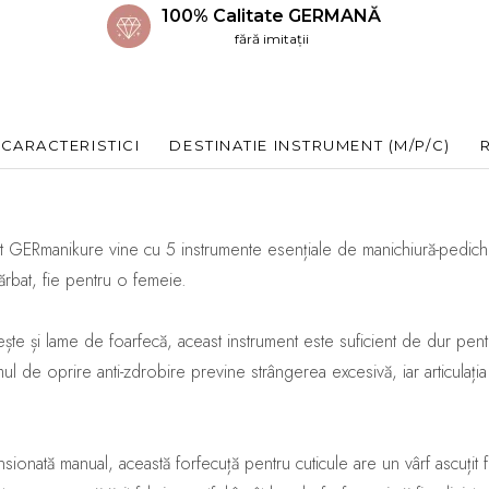
100% Calitate GERMANĂ
fără imitații
CARACTERISTICI
DESTINATIE INSTRUMENT (M/P/C)
GERmanikure vine cu 5 instrumente esențiale de manichiură-pedichiură
ărbat, fie pentru o femeie.
te și lame de foarfecă, aceast instrument este suficient de dur pentr
mul de oprire anti-zdrobire previne strângerea excesivă, iar articulaț
nsionată manual, această forfecuță pentru cuticule are un vârf ascuțit f