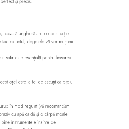
 perfect și precis.
e, această unghieră are o construcție
 taie ca untul, degetele vă vor mulțumi.
in safir este esențială pentru finisarea
est oțel este la fel de ascuțit ca oțelul
e șurub în mod regulat (vă recomandăm
abraziv cu apă caldă și o cârpă moale.
ți bine instrumentele înainte de