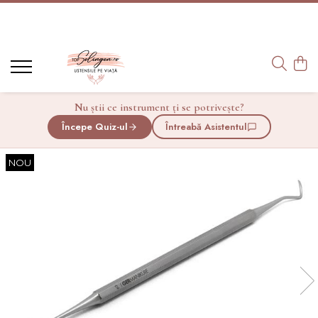
Manichiură
Pedichiură
Cosmetică
UNGHII
UNGHII PICIOARE
Pensete
Forfecuțe unghii
Forfecuțe unghii picioare
Ondulatoare gene
Nu știi ce instrument ți se potrivește?
Forfecuțe stângaci
Clești unghii picioare
Accesorii cosmetică
Începe Quiz-ul
Întreabă Asistentul
CUTICULE
Forfecuțe bebeluși
Îngrijire barbă și mustață
Forfecuțe combinate: unghii și cuticule
Forfecuțe cuticule
NOU
Unghiere
Clești cuticule
Pile unghii
Ustensile pedichiură
CUTICULE
TRUSE PEDICHIURĂ
Forfecuțe cuticule
Truse pedichiură
Clești cuticule
ÎNGRIJIRE PIELE PICIOARE
Instrumente cuticule
Pile pedichiură, răzuitoare călcâie, piatra
SETURI
ponce
Truse manichiură călătorii