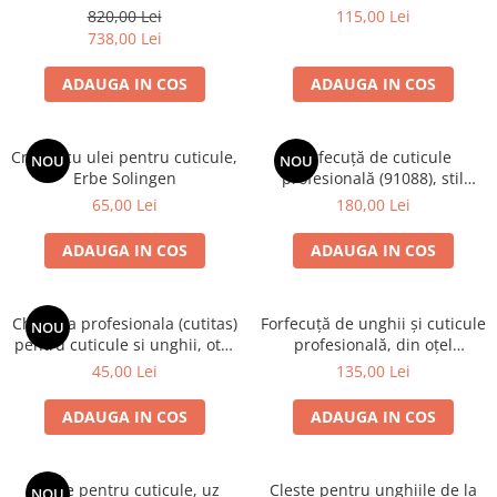
inoxidabil, Erbe Solingen
Erbe Solingen
820,00 Lei
115,00 Lei
738,00 Lei
ADAUGA IN COS
ADAUGA IN COS
Creion cu ulei pentru cuticule,
Forfecuță de cuticule
NOU
NOU
Erbe Solingen
profesională (91088), stil
retro, ERBE Premium, Erbe
65,00 Lei
180,00 Lei
Solingen
ADAUGA IN COS
ADAUGA IN COS
Chiureta profesionala (cutitas)
Forfecuță de unghii și cuticule
NOU
pentru cuticule si unghii, otel
profesională, din oțel
inoxidabil, Erbe Solingen
inoxidabil, Erbe Solingen
45,00 Lei
135,00 Lei
ADAUGA IN COS
ADAUGA IN COS
Clește pentru cuticule, uz
Clește pentru unghiile de la
NOU