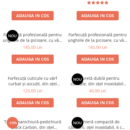
ADAUGA IN COS
ADAUGA IN COS
Forfecuță profesională pentru
Forfecuță profesională pentru
NOU
unghiile de la picioare, cu vârf
unghiile de la picioare, cu vârf
lung și curbat, oțel inoxidabil,
scurt si mânere lungi, oțel
145,00 Lei
145,00 Lei
10.5 cm
inoxidabil, 10.5 cm
ADAUGA IN COS
ADAUGA IN COS
Forfecuță cuticule cu vârf
Chiuretă dublă pentru
NOU
curbat și ascuțit, din oțel
cuticule, din oțel inoxidabil,
nichelat, Erbe Solingen
12 cm
125,00 Lei
45,00 Lei
ADAUGA IN COS
ADAUGA IN COS
Trusă manichiură-pedichiură
Unghieră compactă de
-10%
NOU
Black Carbon, din oțel
călătorii, oțel inoxidabil, 6 cm,