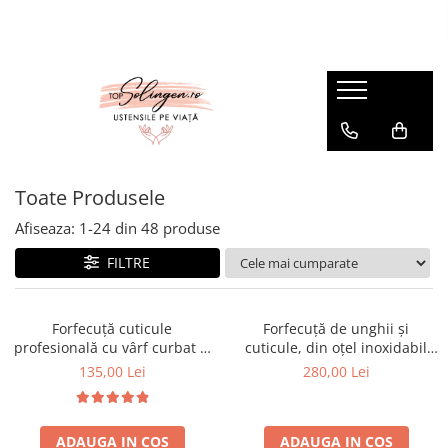
Manichiură
Pedichiură
Cosmetică
Unghii
Unghii picioare
Pensete
Forfecuțe unghii
Forfecuțe unghii picioare
Ondulatoare gene
Forfecuțe stângaci
Clești unghii picioare
Accesorii cosmetică
Forfecuțe bebeluși
Cuticule
Toate Produsele
Îngrijire barbă și mustață
Forfecuțe combinate: unghii și
Forfecuțe cuticule
Afiseaza:
1-
24
din
48
produse
cuticule
Clești cuticule
Unghiere
FILTRE
Ustensile pedichiură
Pile unghii
Truse pedichiură
Cuticule
Forfecuță cuticule
Forfecuță de unghii și
Truse pedichiură
Forfecuțe cuticule
profesională cu vârf curbat și
cuticule, din oțel inoxidabil
Îngrijire piele picioare
ascuțit, oțel inoxidabil
(INOX) cu (Titan), argintiu-
Clești cuticule
135,00 Lei
280,00 Lei
auriu, Erbe Solingen
Pile pedichiură, răzuitoare călcâie,
Instrumente cuticule
piatra ponce
Seturi
ADAUGA IN COS
ADAUGA IN COS