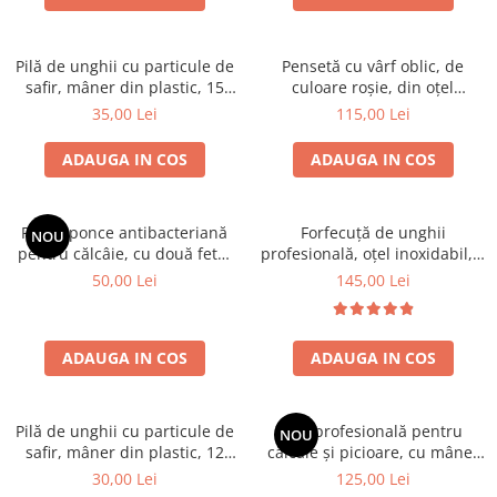
Truse manichiură călătorii
Truse manichiură bărbați
Truse manichiură-pedichiură
Pilă de unghii cu particule de
Pensetă cu vârf oblic, de
safir, mâner din plastic, 15
culoare roșie, din oțel
cm, Erbe Solingen
inoxidabil, 9.5 cm
35,00 Lei
115,00 Lei
ADAUGA IN COS
ADAUGA IN COS
Piatră ponce antibacteriană
Forfecuță de unghii
NOU
pentru călcâie, cu două fete,
profesională, oțel inoxidabil, 9
de culoare verde
cm, Erbe Solingen
50,00 Lei
145,00 Lei
ADAUGA IN COS
ADAUGA IN COS
Pilă de unghii cu particule de
Pilă profesională pentru
NOU
safir, mâner din plastic, 12
călcâie și picioare, cu mâner
cm, Erbe Solingen
din lemn certificat 100% FSC,
30,00 Lei
125,00 Lei
22.5 cm, Erbe Solingen