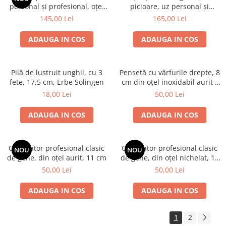
personal și profesional, oțel
picioare, uz personal și
inoxidabil
profesional, oțel inoxidabil, 12
145,00 Lei
165,00 Lei
cm
ADAUGA IN COS
ADAUGA IN COS
Pilă de lustruit unghii, cu 3
Pensetă cu vârfurile drepte, 8
fete, 17,5 cm, Erbe Solingen
cm din oțel inoxidabil aurit -
Erbe Solingen
18,00 Lei
50,00 Lei
ADAUGA IN COS
ADAUGA IN COS
Ondulator profesional clasic
Ondulator profesional clasic
NOU
NOU
de gene, din oțel aurit, 11 cm
de gene, din oțel nichelat, 11
cm, Erbe Solingen
50,00 Lei
50,00 Lei
ADAUGA IN COS
ADAUGA IN COS
1
2