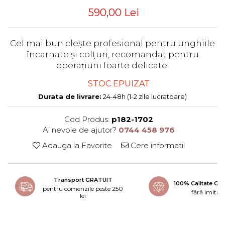
590,00 Lei
Cel mai bun clește profesional pentru unghiile
încarnate și colțuri, recomandat pentru
opera
iuni foarte delicate.
ț
STOC EPUIZAT
Durata de livrare:
24-48h (1-2 zile lucratoare)
Cod Produs:
p182-1702
Ai nevoie de ajutor?
0744 458 976
Adauga la Favorite
Cere informatii
Transport GRATUIT
100% Calitate G
pentru comenzile peste 250
fără imitați
lei