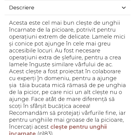
Descriere
Acesta este cel mai bun clește de unghii
încarnate de la picioare, potrivit pentru
operațiuni extrem de delicate. Lamele mici
și conice pot ajunge în cele mai greu
accesibile locuri. Au fost necesare
operațiuni extra de șlefuire, pentru a crea
lamele înguste similare vârfului de ac.
Acest clește a fost proiectat în colaborare
cu experți ]n domeniu, pentru a ajunge
șia tăia bucata mică rămasă de pe unghia
de la picior, pe care nici un alt clește nu o
ajunge. Face atât de mare diferență să
scoți în sfârșit bucățica aceea!
Recomandăm să protejați vârfurile fine, iar
pentru unghiile mai groase de la picioare,
încercați acest
clește pentru unghii
încarnate
(p183).