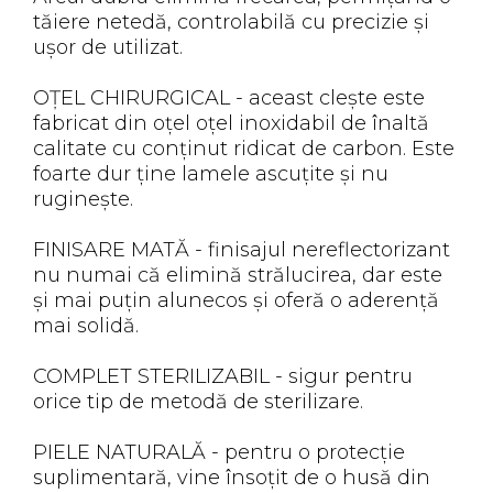
tăiere netedă, controlabilă cu precizie și
ușor de utilizat.
OȚEL CHIRURGICAL - aceast clește este
fabricat din oțel oțel inoxidabil de înaltă
calitate cu conținut ridicat de carbon. Este
foarte dur ține lamele ascuțite și nu
ruginește.
FINISARE MATĂ - finisajul nereflectorizant
nu numai că elimină strălucirea, dar este
și mai puțin alunecos și oferă o aderență
mai solidă.
COMPLET STERILIZABIL - sigur pentru
orice tip de metodă de sterilizare.
PIELE NATURALĂ - pentru o protecție
suplimentară, vine însoțit de o husă din