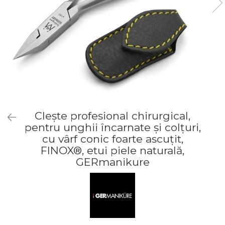
Truse manichiură bărbați
Truse manichiură-pedichiură
Clește profesional chirurgical,
pentru unghii încarnate și colțuri,
cu vârf conic foarte ascuțit,
FINOX®, etui piele naturală,
GERmanikure