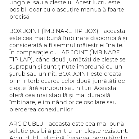
unghiei sau a cleștelui. Acest lucru este
posibil doar cu o ascuțire manuală foarte
precisă.
BOX JOINT (ÎMBINARE TIP BOX) - aceasta
este cea mai bună îmbinare disponibilă și
considerată a fi semnul măiestriei înalte.
În comparație cu LAP JOINT (ÎMBINARE
TIP LAP), când două jumătăți de clește se
suprapun și sunt ținute împreună cu un
șurub sau un nit, BOX JOINT este creată
prin interblocarea celor două jumătăți de
clește fără șuruburi sau nituri. Aceasta
oferă cea mai stabilă și mai durabilă
îmbinare, eliminând orice oscilare sau
pierderea conexiunilor.
ARC DUBLU - aceasta este cea mai bună
soluție posibilă pentru un clește rezistent.
Arcul dublu elimină frecarea, permițând o