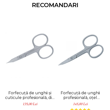
RECOMANDARI
Forfecuță de unghii și
Forfecuță de unghii
C
cuticule profesională, din
profesională, oțel
oțel inoxidabil, Erbe
inoxidabil, 9 cm, Erbe
135,00 Lei
145,00 Lei
Solingen
Solingen