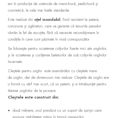
ani în producția de ustensile de manichiură, pedichiură și
cosmetică, la cele mai înalte standarde.
Este realizat din
oțel inoxidabil
, fiind rezistent la patare,
coroziune și zgârieturi, care va garanta că taisurile pieselor
rămân la fel de ascuțite, fără să necesite recondiționare în
condițile în care sunt păstrate în mod corespunzător.
Se folosește pentru scoaterea colțurilor foarte mici ale unghiilor,
și la scoaterea și curățarea bataturilor de sub colțurile unghiilor
încarnate.
Cleștele pentru unghii este asemănător cu cleștele mare
de unghii, dar de dimensiuni mai reduse. Cleștele de unghii are
o formă cu vârf mai scurt, că un patent, și e întrebuințat pentru
tăierea unghiilor de la picioare.
Cleștele este construit din:
două mânere, unul prevăzut cu un suport de sprijin care
asigura stabilitatea mâinii în timpul manevrării.