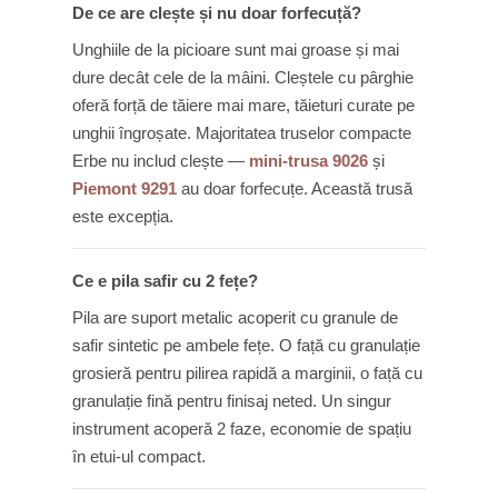
De ce are clește și nu doar forfecuță?
Unghiile de la picioare sunt mai groase și mai
dure decât cele de la mâini. Cleștele cu pârghie
oferă forță de tăiere mai mare, tăieturi curate pe
unghii îngroșate. Majoritatea truselor compacte
Erbe nu includ clește —
mini-trusa 9026
și
Piemont 9291
au doar forfecuțe. Această trusă
este excepția.
Ce e pila safir cu 2 fețe?
Pila are suport metalic acoperit cu granule de
safir sintetic pe ambele fețe. O față cu granulație
grosieră pentru pilirea rapidă a marginii, o față cu
granulație fină pentru finisaj neted. Un singur
instrument acoperă 2 faze, economie de spațiu
în etui-ul compact.