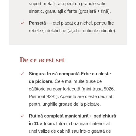
suport metalic acoperit cu granule safir
sintetic, granulații diferite (grosieră + fină).
Pensetă
— oțel placat cu nichel, pentru fire
rebele și detalii fine (așchii, cuticule ridicate).
De ce acest set
Singura trusă compactă Erbe cu clește
de picioare.
Cele mai multe truse de
călătorie au doar forfecuță (mini-trusa 9026,
Piemont 9291). Aceasta are clește dedicat
pentru unghiile groase de la picioare.
Rutină completă manichiură + pedichiură
în 11 × 5 cm.
Intră în buzunarul interior al
unei valize de cabină sau într-o geantă de