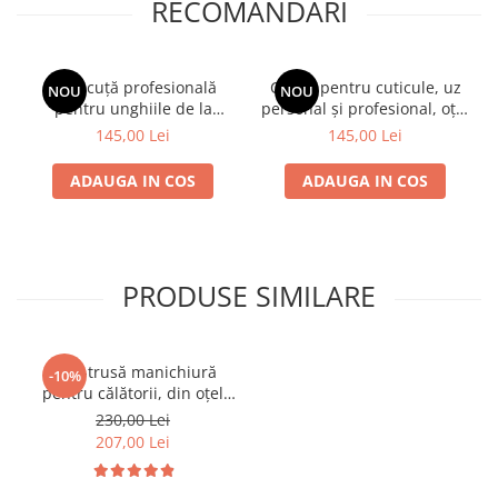
RECOMANDARI
Forfecuță profesională
Clește pentru cuticule, uz
NOU
NOU
pentru unghiile de la
personal și profesional, oțel
picioare, cu vârf lung și
inoxidabil
145,00 Lei
145,00 Lei
curbat, oțel inoxidabil, 10.5
cm
ADAUGA IN COS
ADAUGA IN COS
PRODUSE SIMILARE
Mini-trusă manichiură
-10%
pentru călătorii, din oțel
nichelat, Erbe Solingen
230,00 Lei
207,00 Lei