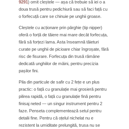
9291
) omit cleștele — așa că trebuie să iei o a
doua trusă pentru pedichiură sau să faci față cu
o forfecuță care se chinuie pe unghii groase.
Cleștele cu acționare prin pârghie (tip nipper)
oferă o forță de tăiere mai mare decât forfecuța,
fără să forțezi lama. Asta înseamnă tăieturi
curate pe unghii de picioare chiar îngroșate, fără
risc de fisurare. Forfecuța din trusă rămâne
dedicată unghiilor de mâini, pentru precizia
pașilor fini.
Pila din particule de safir cu 2 fețe e un plus
practic: o față cu granulație mai grosieră pentru
pilirea rapidă, o față cu granulație fină pentru
finisaj neted — un singur instrument pentru 2
faze. Penseta complementează setul pentru
detalii fine. Pentru că oțelul nichelat nu e
rezistent la umiditate prelungită, trusa nu se