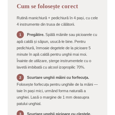
Cum se folosește corect
Rutină manichiură + pedichiură în 4 pași, cu cele
4 instrumente din trusa de călătorii.
Pregătire.
Spălă mâinile sau picioarele cu
1
apă caldă și săpun, usucă-le bine. Pentru
pedichiură, înmoaie degetele de la picioare 5
minute în apă caldă pentru unghii mai moi.
Înainte de utilizare, șterge instrumentele cu o
lavetă imbibată cu alcool izopropilic 70%.
Scurtare unghii mâini cu forfecuța.
2
Folosește forfecuța pentru unghiile de la mâini —
taie în pași mici, urmând forma naturală a
unghiei. Lasă o margine de 1 mm deasupra
patului unghial.
Scurtare unghii picioare cu cleștele.
3