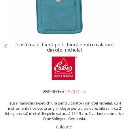
Truse manichiură călătorii
Truse manichiură bărbați
Truse manichiură-pedichiură
Trusă manichiură-pedichiură pentru calatorii,
din oțel nichelat
280,00 Lei
252,00 Lei
Trusă manichiură-pedichiură pentru călătorii din oțel nichelat, cu 4
instrumente (forfecuță unghii, clește pentru picioare, pilă safir cu 2
fețe, pensetă) în etui din piele naturală 11 × 5 cm. 2 variante cromatice.
Erbe Solingen, Germania.
Culoare
: