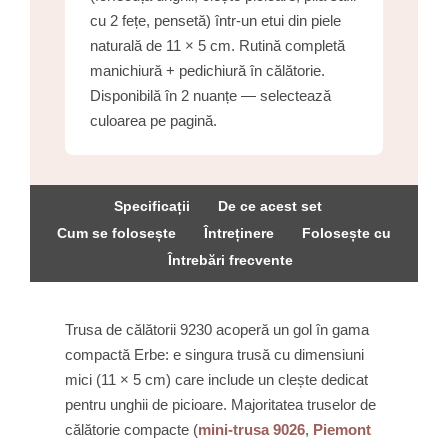
cu 2 fețe, pensetă) într-un etui din piele
naturală de 11 × 5 cm. Rutină completă
manichiură + pedichiură în călătorie.
Disponibilă în 2 nuanțe — selectează
culoarea pe pagină.
Specificații
De ce acest set
·
·
Cum se folosește
Întreținere
Folosește cu
·
·
Întrebări frecvente
·
Trusa de călătorii 9230 acoperă un gol în gama
compactă Erbe: e singura trusă cu dimensiuni
mici (11 × 5 cm) care include un clește dedicat
pentru unghii de picioare. Majoritatea truselor de
călătorie compacte (
mini-trusa 9026
,
Piemont