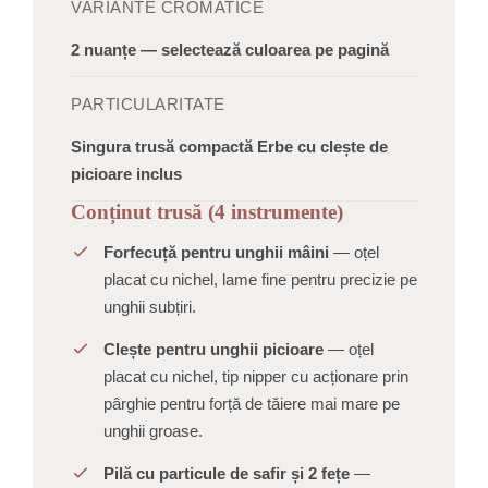
VARIANTE CROMATICE
2 nuanțe — selectează culoarea pe pagină
PARTICULARITATE
Singura trusă compactă Erbe cu clește de
picioare inclus
Conținut trusă (4 instrumente)
Forfecuță pentru unghii mâini
— oțel
placat cu nichel, lame fine pentru precizie pe
unghii subțiri.
Clește pentru unghii picioare
— oțel
placat cu nichel, tip nipper cu acționare prin
pârghie pentru forță de tăiere mai mare pe
unghii groase.
Pilă cu particule de safir și 2 fețe
—