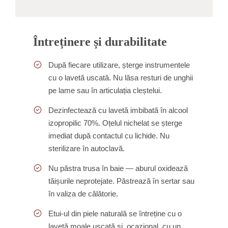
Întreținere și durabilitate
După fiecare utilizare, șterge instrumentele
cu o lavetă uscată. Nu lăsa resturi de unghii
pe lame sau în articulația cleștelui.
Dezinfectează cu lavetă imbibată în alcool
izopropilic 70%. Oțelul nichelat se șterge
imediat după contactul cu lichide. Nu
sterilizare în autoclavă.
Nu păstra trusa în baie — aburul oxidează
tăișurile neprotejate. Păstrează în sertar sau
în valiza de călătorie.
Etui-ul din piele naturală se întreține cu o
lavetă moale uscată și, ocazional, cu un