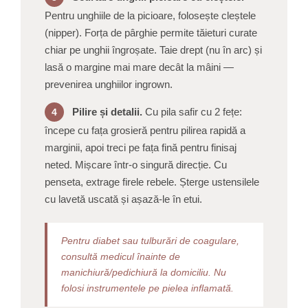
Pentru unghiile de la picioare, folosește cleștele
(nipper). Forța de pârghie permite tăieturi curate
chiar pe unghii îngroșate. Taie drept (nu în arc) și
lasă o margine mai mare decât la mâini —
prevenirea unghiilor ingrown.
Pilire și detalii.
Cu pila safir cu 2 fețe:
4
începe cu fața grosieră pentru pilirea rapidă a
marginii, apoi treci pe fața fină pentru finisaj
neted. Mișcare într-o singură direcție. Cu
penseta, extrage firele rebele. Șterge ustensilele
cu lavetă uscată și așază-le în etui.
Pentru diabet sau tulburări de coagulare,
consultă medicul înainte de
manichiură/pedichiură la domiciliu. Nu
folosi instrumentele pe pielea inflamată.