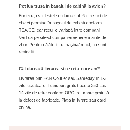
Pot lua trusa în bagajul de cabină la avion?
Forfecuța și cleștele cu lama sub 6 cm sunt de
obicei permise în bagajul de cabină conform
TSA/CE, dar regulile variază între companii.
Verifică pe site-ul companiei aeriene înainte de
zbor. Pentru călătorii cu mașina/trenul, nu sunt
restricții.
Cât durează livrarea și ce returnare am?
Livrarea prin FAN Courier sau Sameday în 1-3
zile lucrătoare. Transport gratuit peste 250 Lei.
14 zile de retur conform OPC, returnare gratuită
la defect de fabricație. Plata la livrare sau card
online.