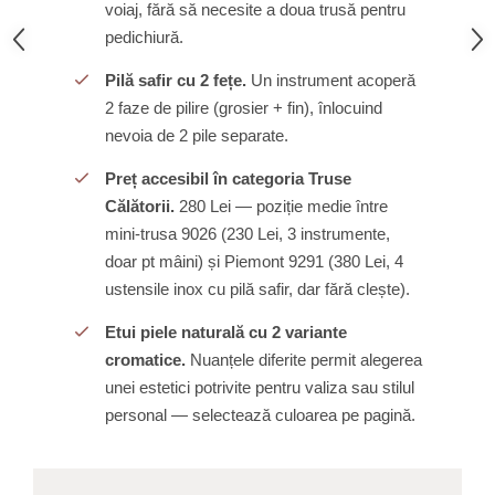
voiaj, fără să necesite a doua trusă pentru
pedichiură.
Pilă safir cu 2 fețe.
Un instrument acoperă
2 faze de pilire (grosier + fin), înlocuind
nevoia de 2 pile separate.
Preț accesibil în categoria Truse
Călătorii.
280 Lei — poziție medie între
mini-trusa 9026 (230 Lei, 3 instrumente,
doar pt mâini) și Piemont 9291 (380 Lei, 4
ustensile inox cu pilă safir, dar fără clește).
Etui piele naturală cu 2 variante
cromatice.
Nuanțele diferite permit alegerea
unei estetici potrivite pentru valiza sau stilul
personal — selectează culoarea pe pagină.