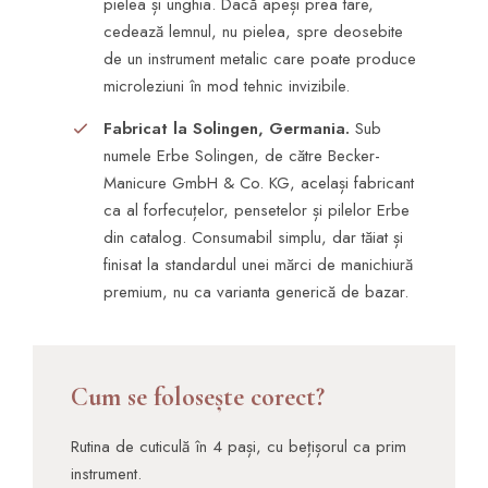
pielea și unghia. Dacă apeși prea tare,
cedează lemnul, nu pielea, spre deosebite
de un instrument metalic care poate produce
microleziuni în mod tehnic invizibile.
Fabricat la Solingen, Germania.
Sub
numele Erbe Solingen, de către Becker-
Manicure GmbH & Co. KG, același fabricant
ca al forfecuțelor, pensetelor și pilelor Erbe
din catalog. Consumabil simplu, dar tăiat și
finisat la standardul unei mărci de manichiură
premium, nu ca varianta generică de bazar.
Cum se folosește corect?
Rutina de cuticulă în 4 pași, cu bețișorul ca prim
instrument.