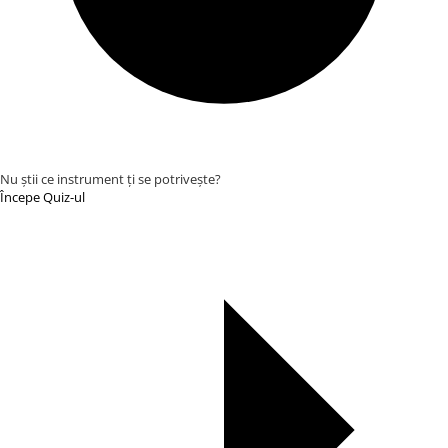
Truse manichiură călătorii
Truse manichiură bărbați
Truse manichiură-pedichiură
Nu știi ce instrument ți se potrivește?
Începe Quiz-ul