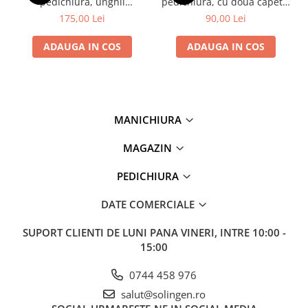
pedichiură, unghii
pedichiură, cu doua capete,
încarnate, oțel inoxidabil,
oțel inoxidabil, 16 cm
175,00 Lei
90,00 Lei
17 cm
ADAUGA IN COS
ADAUGA IN COS
MANICHIURA
MAGAZIN
PEDICHIURA
DATE COMERCIALE
SUPORT CLIENTI
DE LUNI PANA VINERI, INTRE 10:00 -
15:00
0744 458 976
salut@solingen.ro