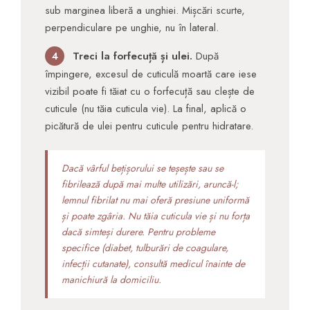
sub marginea liberă a unghiei. Mișcări scurte,
perpendiculare pe unghie, nu în lateral.
Treci la forfecuță și ulei.
După
4
împingere, excesul de cuticulă moartă care iese
vizibil poate fi tăiat cu o forfecuță sau clește de
cuticule (nu tăia cuticula vie). La final, aplică o
picătură de ulei pentru cuticule pentru hidratare.
Dacă vârful bețișorului se teșește sau se
fibrilează după mai multe utilizări, aruncă-l;
lemnul fibrilat nu mai oferă presiune uniformă
și poate zgâria. Nu tăia cuticula vie și nu forța
dacă simteși durere. Pentru probleme
specifice (diabet, tulburări de coagulare,
infecții cutanate), consultă medicul înainte de
manichiură la domiciliu.