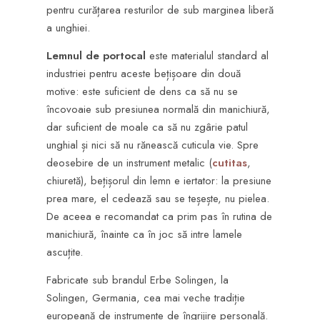
pentru curățarea resturilor de sub marginea liberă
a unghiei.
Lemnul de portocal
este materialul standard al
industriei pentru aceste bețișoare din două
motive: este suficient de dens ca să nu se
încovoaie sub presiunea normală din manichiură,
dar suficient de moale ca să nu zgârie patul
unghial și nici să nu rănească cuticula vie. Spre
deosebire de un instrument metalic (
cutitas
,
chiuretă), bețișorul din lemn e iertator: la presiune
prea mare, el cedează sau se teșește, nu pielea.
De aceea e recomandat ca prim pas în rutina de
manichiură, înainte ca în joc să intre lamele
ascuțite.
Fabricate sub brandul Erbe Solingen, la
Solingen, Germania, cea mai veche tradiție
europeană de instrumente de îngrijire personală.