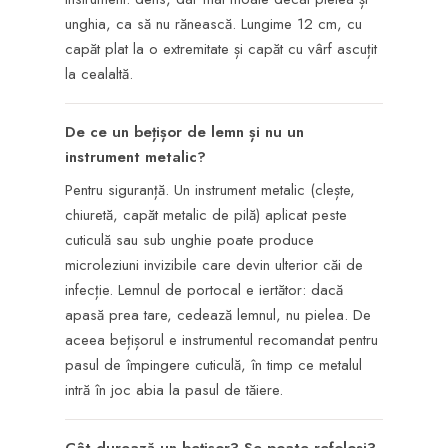
unghia, ca să nu rănească. Lungime 12 cm, cu
capăt plat la o extremitate și capăt cu vârf ascuțit
la cealaltă.
De ce un bețișor de lemn și nu un
instrument metalic?
Pentru siguranță. Un instrument metalic (clește,
chiuretă, capăt metalic de pilă) aplicat peste
cuticulă sau sub unghie poate produce
microleziuni invizibile care devin ulterior căi de
infecție. Lemnul de portocal e iertător: dacă
apasă prea tare, cedează lemnul, nu pielea. De
aceea bețișorul e instrumentul recomandat pentru
pasul de împingere cuticulă, în timp ce metalul
intră în joc abia la pasul de tăiere.