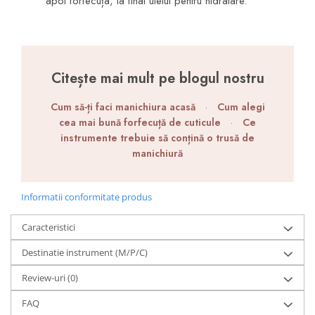
apoi forfecuța, la final uleiul pentru hidratare.
Citește mai mult pe blogul nostru
Cum să-ți faci manichiura acasă
·
Cum alegi
cea mai bună forfecuță de cuticule
·
Ce
instrumente trebuie să conțină o trusă de
manichiură
Informatii conformitate produs
Caracteristici
Destinatie instrument (M/P/C)
Review-uri
(0)
FAQ