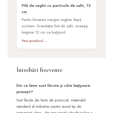
Pilă de unghii cu particule de safir, 12
cm
Pentru finisarea marginii unghiei după
scurtare. Granulație fină de safir, aceeași
lungime 12 cm ca bețișorul.
Vezi produsul →
Întrebări frecvente
Din ce lemn sunt făcute și câte bețișoare
primești?
Sunt făcute din lemn de portocal, materialul
standard al industriei pentru acest tip de
instrument: dens, dar mai moale decât pielea și