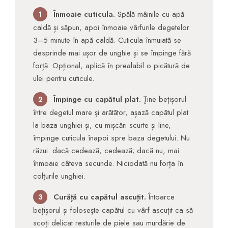
Înmoaie cuticula.
Spălă mâinile cu apă
1
caldă și săpun, apoi înmoaie vârfurile degetelor
3–5 minute în apă caldă. Cuticula înmuiată se
desprinde mai ușor de unghie și se împinge fără
forță. Opțional, aplică în prealabil o picătură de
ulei pentru cuticule.
Împinge cu capătul plat.
Ţine bețișorul
2
între degetul mare și arătător, așază capătul plat
la baza unghiei și, cu mișcări scurte și line,
împinge cuticula înapoi spre baza degetului. Nu
răzui: dacă cedează, cedează; dacă nu, mai
înmoaie câteva secunde. Niciodată nu forța în
colțurile unghiei.
Curăță cu capătul ascuțit.
Întoarce
3
bețișorul și folosește capătul cu vârf ascuțit ca să
scoți delicat resturile de piele sau murdărie de