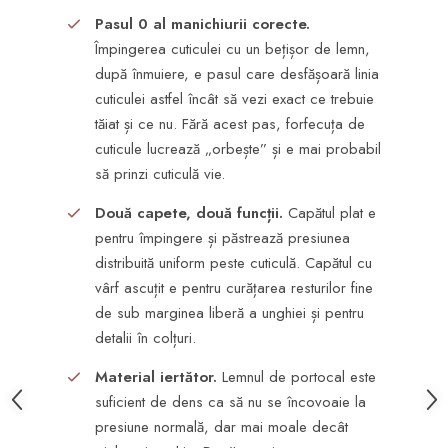
Pasul 0 al manichiurii corecte.
Împingerea cuticulei cu un bețișor de lemn,
după înmuiere, e pasul care desfășoară linia
cuticulei astfel încât să vezi exact ce trebuie
tăiat și ce nu. Fără acest pas, forfecuța de
cuticule lucrează „orbește” și e mai probabil
să prinzi cuticulă vie.
Două capete, două funcții.
Capătul plat e
pentru împingere și păstrează presiunea
distribuită uniform peste cuticulă. Capătul cu
vârf ascuțit e pentru curățarea resturilor fine
de sub marginea liberă a unghiei și pentru
detalii în colțuri.
Material iertător.
Lemnul de portocal este
suficient de dens ca să nu se încovoaie la
presiune normală, dar mai moale decât