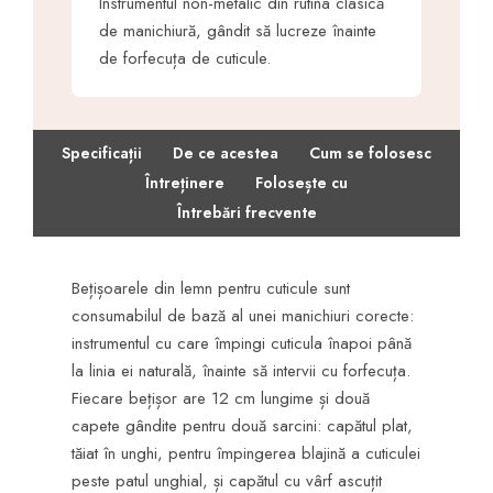
Instrumentul non-metalic din rutina clasică
de manichiură, gândit să lucreze înainte
de forfecuța de cuticule.
Specificații
De ce acestea
Cum se folosesc
·
·
Întreținere
Folosește cu
·
·
·
Întrebări frecvente
Bețișoarele din lemn pentru cuticule sunt
consumabilul de bază al unei manichiuri corecte:
instrumentul cu care împingi cuticula înapoi până
la linia ei naturală, înainte să intervii cu forfecuța.
Fiecare bețișor are 12 cm lungime și două
capete gândite pentru două sarcini: capătul plat,
tăiat în unghi, pentru împingerea blajină a cuticulei
peste patul unghial, și capătul cu vârf ascuțit