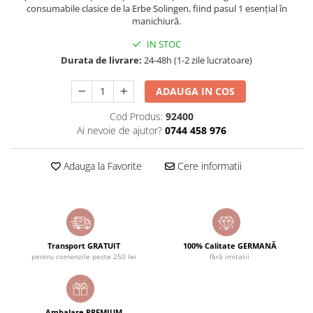
consumabile clasice de la Erbe Solingen, fiind pasul 1 esențial în
manichiură.
IN STOC
Durata de livrare:
24-48h (1-2 zile lucratoare)
ADAUGA IN COS
Cod Produs:
92400
Ai nevoie de ajutor?
0744 458 976
Adauga la Favorite
Cere informatii
Transport GRATUIT
100% Calitate GERMANĂ
pentru comenzile peste 250 lei
fără imitații
Ambalare PREMIUM