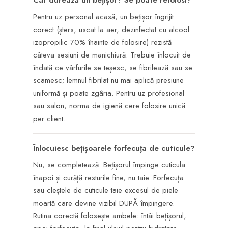
Cât durează un bețișor? Se poate refolosi?
Pentru uz personal acasă, un bețișor îngrijit
corect (șters, uscat la aer, dezinfectat cu alcool
izopropilic 70% înainte de folosire) rezistă
câteva sesiuni de manichiură. Trebuie înlocuit de
îndată ce vârfurile se teșesc, se fibrilează sau se
scamesc; lemnul fibrilat nu mai aplică presiune
uniformă și poate zgâria. Pentru uz profesional
sau salon, norma de igienă cere folosire unică
per client.
Înlocuiesc bețișoarele forfecuța de cuticule?
Nu, se completează. Bețișorul împinge cuticula
înapoi și curăță resturile fine, nu taie. Forfecuța
sau cleștele de cuticule taie excesul de piele
moartă care devine vizibil DUPĂ împingere.
Rutina corectă folosește ambele: întâi bețișorul,