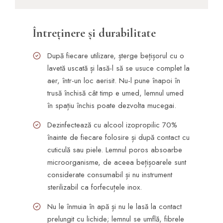
Întreținere și durabilitate
După fiecare utilizare, șterge bețișorul cu o
lavetă uscată și lasă-l să se usuce complet la
aer, într-un loc aerisit. Nu-l pune înapoi în
trusă închisă cât timp e umed, lemnul umed
în spațiu închis poate dezvolta mucegai.
Dezinfectează cu alcool izopropilic 70%
înainte de fiecare folosire și după contact cu
cuticulă sau piele. Lemnul poros absoarbe
microorganisme, de aceea bețișoarele sunt
considerate consumabil și nu instrument
sterilizabil ca forfecuțele inox.
Nu le înmuia în apă și nu le lasă la contact
prelungit cu lichide; lemnul se umflă, fibrele