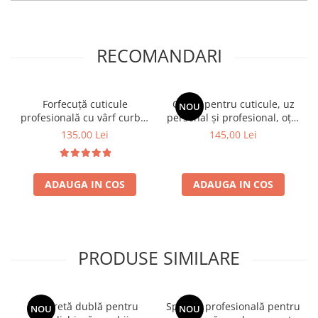
RECOMANDARI
Forfecuță cuticule
Clește pentru cuticule, uz
NOU
profesională cu vârf curbat
personal și profesional, oțel
și ascuțit, oțel inoxidabil
inoxidabil
135,00 Lei
145,00 Lei
ADAUGA IN COS
ADAUGA IN COS
PRODUSE SIMILARE
Chiuretă dublă pentru
Spatulă profesională pentru
NOU
NOU