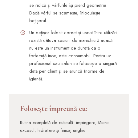
se ridică și vârfurile își pierd geometria.
Dacă vârful se scamește, înlocuiește
bețișorul.
Un bețișor folosit corect și uscat între utilizări
rezistă câteva sesiuni de manichiură acasă —
nu este un instrument de durată ca o
forfecuță inox, este consumabil. Pentru uz
profesional sau salon se folosește o singură
dată per client și se aruncă (norme de
igienă).
Folosește împreună cu:
Rutina completă de cuticulă: împingere, tăiere
excesul, hidratare și finisaj unghie.