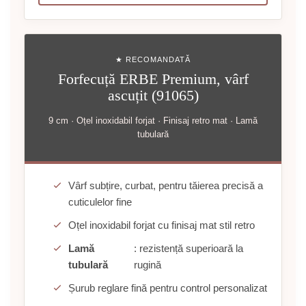
★ RECOMANDATĂ
Forfecuță ERBE Premium, vârf
ascuțit (91065)
9 cm · Oțel inoxidabil forjat · Finisaj retro mat · Lamă
tubulară
Vârf subțire, curbat, pentru tăierea precisă a
cuticulelor fine
Oțel inoxidabil forjat cu finisaj mat stil retro
Lamă
: rezistență superioară la
tubulară
rugină
Șurub reglare fină pentru control personalizat