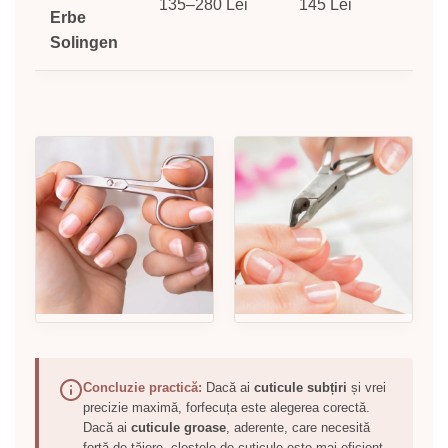
135–280 Lei
145 Lei
Erbe
Solingen
Concluzie practică:
Dacă ai
cuticule subțiri
și vrei
precizie maximă, forfecuța este alegerea corectă.
Dacă ai
cuticule groase
, aderente, care necesită
forță de tăiere, cleștele de cuticule este mai eficient.