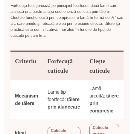
Forfecuța funcționează pe principiul foarfecei: două lame care
alunecă una peste alta și secționează cuticula prin tăiere.
Cleștele funcționează prin compresie: o lamă în formă de „V” sau
arc care prinde și retează pielea prin presiune directă. Diferența
practică este semnificativă, mai ales în funcție de tipul de
cuticule pe care le ai.
Criteriu
Forfecuță
Clește
cuticule
cuticule
Lamă
Lame tip
Mecanism
arcuită:
tăiere
foarfecă:
tăiere
de tăiere
prin
prin alunecare
compresie
Cuticule
Cuticule
Ideal
groase,