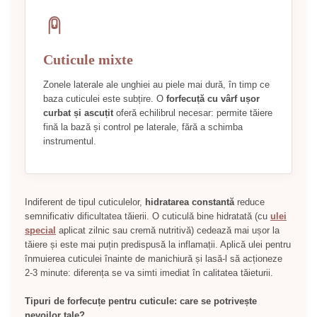
Cuticule mixte
Zonele laterale ale unghiei au piele mai dură, în timp ce
baza cuticulei este subțire. O
forfecuță cu vârf ușor
curbat și ascuțit
oferă echilibrul necesar: permite tăiere
fină la bază și control pe laterale, fără a schimba
instrumentul.
Indiferent de tipul cuticulelor,
hidratarea constantă
reduce
semnificativ dificultatea tăierii. O cuticulă bine hidratată (cu
ulei
special
aplicat zilnic sau cremă nutritivă) cedează mai ușor la
tăiere și este mai puțin predispusă la inflamații. Aplică ulei pentru
înmuierea cuticulei înainte de manichiură și lasă-l să acționeze
2-3 minute: diferența se va simti imediat în calitatea tăieturii.
Tipuri de forfecuțe pentru cuticule: care se potrivește
nevoilor tale?