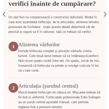
verifici înainte de cumpărare?
Un oțel bun nu compensează o construcție deficitară. Modul în
care este asamblată forfecuța: de la articulație, alinierea lamelor,
presiunea de închidere , toate aceste detalii determină cât de
precisă și sigură va fi în utilizare. Iată ce trebuie să verifici:
Alinierea vârfurilor
1
Închide forfecuța complet și privește vârfurile contra
luminii. Cele două lame trebuie să se întâlnească perfect,
fără niciun spațiu vizibil între ele. Un spațiu, oricât de mic,
înseamnă că forfecuța va prinde și smulge cuticula în loc
să o taie curat.
Articulația (șurubul central)
2
Mișcă brațele forfecuței de câteva ori. Mișcarea trebuie să
fie lină și uniformă. Forfecuțele profesionale Erbe Solingen
au un șurub central ajustabil manual, care permite
reglarea fină a presiunii lamelor.