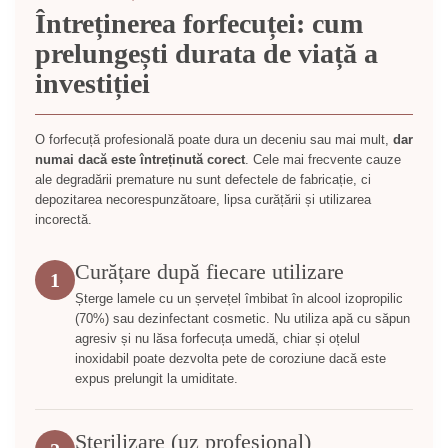
Întreținerea forfecuței: cum
prelungești durata de viață a
investiției
O forfecuță profesională poate dura un deceniu sau mai mult,
dar
numai dacă este întreținută corect
. Cele mai frecvente cauze
ale degradării premature nu sunt defectele de fabricație, ci
depozitarea necorespunzătoare, lipsa curățării și utilizarea
incorectă.
Curățare după fiecare utilizare
1
Șterge lamele cu un șervețel îmbibat în alcool izopropilic
(70%) sau dezinfectant cosmetic. Nu utiliza apă cu săpun
agresiv și nu lăsa forfecuța umedă, chiar și oțelul
inoxidabil poate dezvolta pete de coroziune dacă este
expus prelungit la umiditate.
Sterilizare (uz profesional)