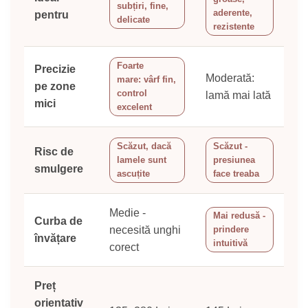
subțiri, fine,
aderente,
pentru
delicate
rezistente
Foarte
Precizie
Moderată:
mare: vârf fin,
pe zone
control
lamă mai lată
mici
excelent
Scăzut, dacă
Scăzut -
Risc de
lamele sunt
presiunea
smulgere
ascuțite
face treaba
Medie -
Mai redusă -
Curba de
necesită unghi
prindere
învățare
intuitivă
corect
Preț
orientativ