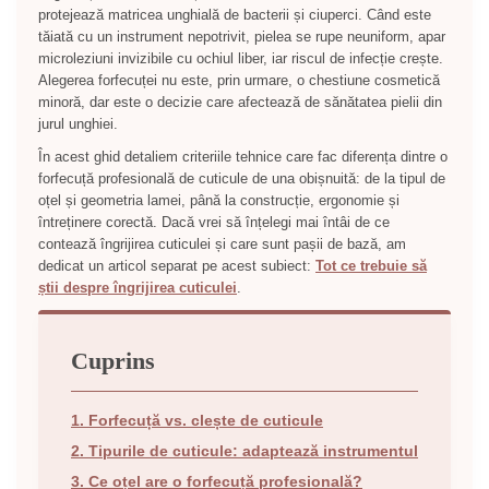
protejează matricea unghială de bacterii și ciuperci. Când este
tăiată cu un instrument nepotrivit, pielea se rupe neuniform, apar
microleziuni invizibile cu ochiul liber, iar riscul de infecție crește.
Alegerea forfecuței nu este, prin urmare, o chestiune cosmetică
minoră, dar este o decizie care afectează de sănătatea pielii din
jurul unghiei.
În acest ghid detaliem criteriile tehnice care fac diferența dintre o
forfecuță profesională de cuticule de una obișnuită: de la tipul de
oțel și geometria lamei, până la construcție, ergonomie și
întreținere corectă. Dacă vrei să înțelegi mai întâi de ce
contează îngrijirea cuticulei și care sunt pașii de bază, am
dedicat un articol separat pe acest subiect:
Tot ce trebuie să
știi despre îngrijirea cuticulei
.
Cuprins
1. Forfecuță vs. clește de cuticule
2. Tipurile de cuticule: adaptează instrumentul
3. Ce oțel are o forfecuță profesională?