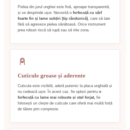
Pielea din jurul unghiei este fină, aproape transparentă,
și se desprinde ușor. Necesită o
forfecuță cu vârf
foarte fin și lame subțiri (tip rândunică)
, care să taie
fără să agreseze pielea sănătoasă. Orice instrument
prea robust riscă să rupă sau să irite zona.
Cuticule groase și aderente
Cuticula este vizibilă, aderă puternic la placa unghială și
nu cedează ușor. În acest caz, fie optezi pentru
o
forfecuță cu lame mai robuste și oțel forjat,
fie
folosești un clește de cuticule care oferă mai multă forță
de tăiere prin compresie.