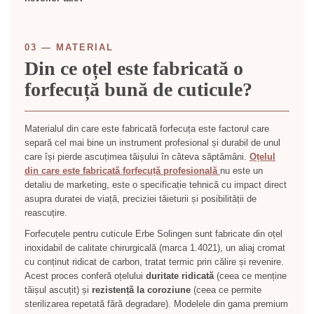
03 — MATERIAL
Din ce oțel este fabricată o
forfecuță bună de cuticule?
Materialul din care este fabricată forfecuța este factorul care
separă cel mai bine un instrument profesional și durabil de unul
care își pierde ascuțimea tăișului în câteva săptămâni.
Oțelul
din care este fabricată forfecuță profesională
nu este un
detaliu de marketing, este o specificație tehnică cu impact direct
asupra duratei de viață, preciziei tăieturii și posibilității de
reascuțire.
Forfecuțele pentru cuticule Erbe Solingen sunt fabricate din oțel
inoxidabil de calitate chirurgicală (marca 1.4021), un aliaj cromat
cu conținut ridicat de carbon, tratat termic prin călire și revenire.
Acest proces conferă oțelului
duritate ridicată
(ceea ce menține
tăișul ascuțit) și
rezistență la coroziune
(ceea ce permite
sterilizarea repetată fără degradare). Modelele din gama premium