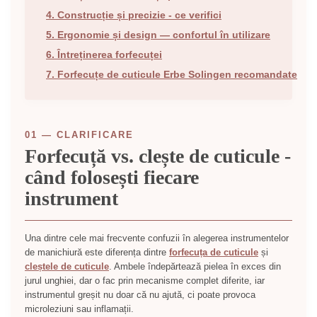
4. Construcție și precizie - ce verifici
5. Ergonomie și design — confortul în utilizare
6. Întreținerea forfecuței
7. Forfecuțe de cuticule Erbe Solingen recomandate
01 — CLARIFICARE
Forfecuță vs. clește de cuticule -
când folosești fiecare
instrument
Una dintre cele mai frecvente confuzii în alegerea instrumentelor
de manichiură este diferența dintre
forfecuța de cuticule
și
cleștele de cuticule
. Ambele îndepărtează pielea în exces din
jurul unghiei, dar o fac prin mecanisme complet diferite, iar
instrumentul greșit nu doar că nu ajută, ci poate provoca
microleziuni sau inflamații.