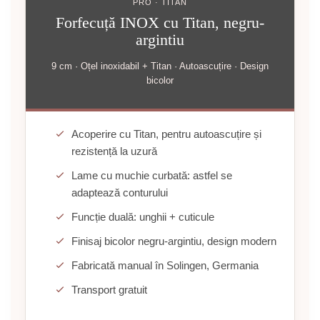
PRO · TITAN
Forfecuță INOX cu Titan, negru-
argintiu
9 cm · Oțel inoxidabil + Titan · Autoascuțire · Design
bicolor
Acoperire cu Titan, pentru autoascuțire și
rezistență la uzură
Lame cu muchie curbată: astfel se
adaptează conturului
Funcție duală: unghii + cuticule
Finisaj bicolor negru-argintiu, design modern
Fabricată manual în Solingen, Germania
Transport gratuit