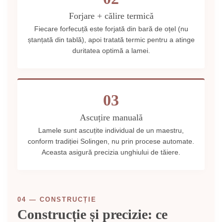
Forjare + călire termică
Fiecare forfecuță este forjată din bară de oțel (nu
ștanțată din tablă), apoi tratată termic pentru a atinge
duritatea optimă a lamei.
03
Ascuțire manuală
Lamele sunt ascuțite individual de un maestru,
conform tradiției Solingen, nu prin procese automate.
Aceasta asigură precizia unghiului de tăiere.
04 — CONSTRUCȚIE
Construcție și precizie: ce