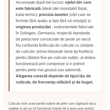
recunoaște după trei lucruri:
oțelul din care
este fabricată
(ideal oțel inoxidabil forjat,
tratat termic),
precizia lamelor
(vârf care se
închide fără spațiu și taie fără să smulgă) și
originea producției
- instrumentele fabricate
în Solingen, Germania, respectă standarde
de prelucrare consacrate de peste un secol.
Nu confunda forfecuța de cuticule cu cleștele
de cuticule: prima folosește lame tip foarfecă
pentru tăieturi fine pe cuticule subțiri, al doilea
funcționează prin compresie și e potrivit
pentru piele mai groasă sau aderentă.
Alegerea corectă depinde de tipul tău de
cuticule, de frecvența utilizării și de buget.
Cuticula este acea bandă subțire de piele care sigilează baza
unghiei și are un rol funcțional înainte de a avea unul estetic: