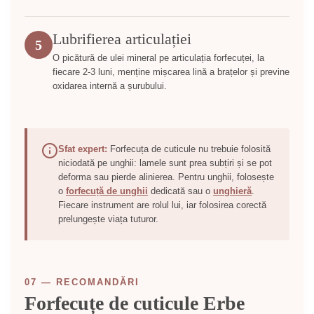
Lubrifierea articulației
5
O picătură de ulei mineral pe articulația forfecuței, la
fiecare 2-3 luni, menține mișcarea lină a brațelor și previne
oxidarea internă a șurubului.
Sfat expert:
Forfecuța de cuticule nu trebuie folosită
niciodată pe unghii: lamele sunt prea subțiri și se pot
deforma sau pierde alinierea. Pentru unghii, folosește
o
forfecuță de unghii
dedicată sau o
unghieră
.
Fiecare instrument are rolul lui, iar folosirea corectă
prelungește viața tuturor.
07 — RECOMANDĂRI
Forfecuțe de cuticule Erbe