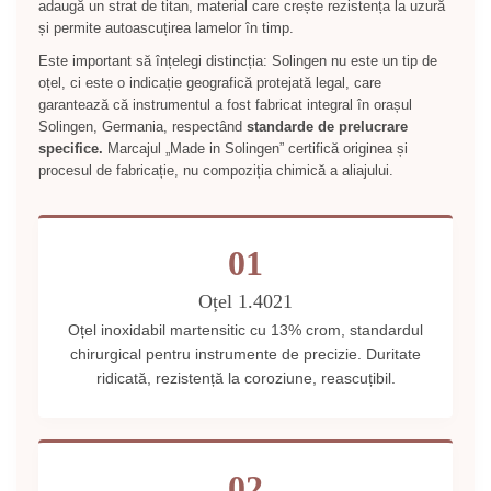
adaugă un strat de titan, material care crește rezistența la uzură
și permite autoascuțirea lamelor în timp.
Este important să înțelegi distincția: Solingen nu este un tip de
oțel, ci este o indicație geografică protejată legal, care
garantează că instrumentul a fost fabricat integral în orașul
Solingen, Germania, respectând
standarde de prelucrare
specifice.
Marcajul „Made in Solingen” certifică originea și
procesul de fabricație, nu compoziția chimică a aliajului.
01
Oțel 1.4021
Oțel inoxidabil martensitic cu 13% crom, standardul
chirurgical pentru instrumente de precizie. Duritate
ridicată, rezistență la coroziune, reascuțibil.
02