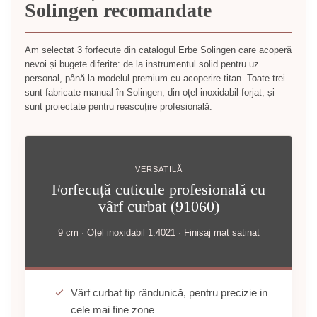
Solingen recomandate
Am selectat 3 forfecuțe din catalogul Erbe Solingen care acoperă
nevoi și bugete diferite: de la instrumentul solid pentru uz
personal, până la modelul premium cu acoperire titan. Toate trei
sunt fabricate manual în Solingen, din oțel inoxidabil forjat, și
sunt proiectate pentru reascuțire profesională.
VERSATILĂ
Forfecuță cuticule profesională cu
vârf curbat (91060)
9 cm · Oțel inoxidabil 1.4021 · Finisaj mat satinat
Vârf curbat tip rândunică, pentru precizie in
cele mai fine zone