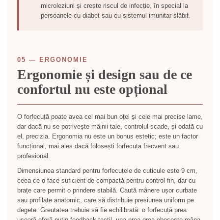
microleziuni și crește riscul de infecție, în special la
persoanele cu diabet sau cu sistemul imunitar slăbit.
05 — ERGONOMIE
Ergonomie și design sau de ce
confortul nu este opțional
O forfecuță poate avea cel mai bun oțel și cele mai precise lame,
dar dacă nu se potrivește mâinii tale, controlul scade, și odată cu
el, precizia. Ergonomia nu este un bonus estetic; este un factor
funcțional, mai ales dacă folosești forfecuța frecvent sau
profesional.
Dimensiunea standard pentru forfecuțele de cuticule este 9 cm,
ceea ce o face suficient de compactă pentru control fin, dar cu
brațe care permit o prindere stabilă. Caută mânere ușor curbate
sau profilate anatomic, care să distribuie presiunea uniform pe
degete. Greutatea trebuie să fie echilibrată: o forfecuță prea
ușoară oferă puțin feedback tactil, una prea grea obosește mâna