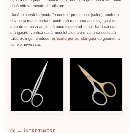
după câteva minute de utilizare.
Dacă folosești forfecuța în context profesional (salon), confortul
devine și mai important, pentru că repetarea aceluiași gest de
sute de ori pe zi amplifică orice disconfort minor. Iar dacă ești
stângaci/e, verifică dacă modelul ales are o variantă dedicată -
Erbe Solingen produce f
orfecuțe pentru stângaci
cu geometria
lamelor inversată.
06 — ÎNTREȚINERE