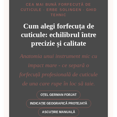
Truse manichiură călătorii
CEA MAI BUNĂ FORFECUȚĂ DE
Truse manichiură bărbați
CUTICULE · ERBE SOLINGEN · GHID
Truse manichiură-pedichiură
TEHNIC
Cum alegi forfecuța de
cuticule: echilibrul între
precizie și calitate
Anatomia unui instrument mic cu
impact mare - ce separă o
forfecuță profesională de cuticule
de una care rupe în loc să taie.
OȚEL GERMAN FORJAT
INDICAȚIE GEOGRAFICĂ PROTEJATĂ
ASCUȚIRE MANUALĂ