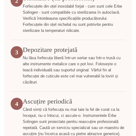
2
Forfecuțele din oțel inoxidabil forjat - cum sunt cele Erbe
Solingen - sunt compatibile cu sterilizarea în autoclavă.
Verifică întotdeauna specificațiile producătorului.
Forfecuțele din oțel nichelat nu sunt potrivite pentru
sterilizare la temperaturi ridicate.
Depozitare protejată
3
Nu lăsa forfecuța liberă într-un sertar sau într-o trusă cu
alte instrumente metalice care o pot lovi. Folosește o
teacă individuală sau suportul original. Vârful fin al
forfecuței de cuticule este cel mai vulnerabil la loviri și
căzături.
Ascuțire periodică
4
Când simți că forfecuța nu mai taie la fel de curat ca la
început, nu o înlocui, ci ascute-o. Instrumentele Erbe
Solingen sunt proiectate pentru reascuțire profesională
repetată. Caută un serviciu specializat sau un maestru de
ascuțire (nu încerca acasă cu pietre abrazive generice).