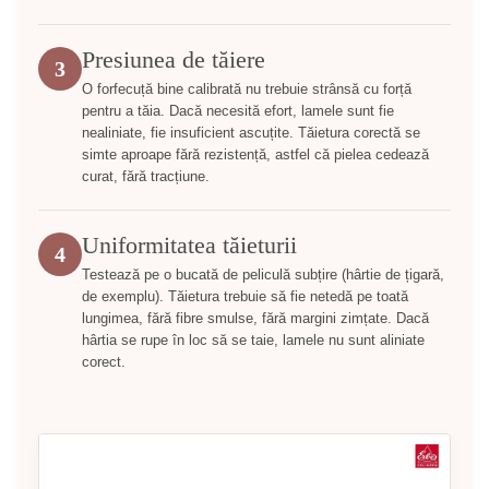
Presiunea de tăiere
3
O forfecuță bine calibrată nu trebuie strânsă cu forță
pentru a tăia. Dacă necesită efort, lamele sunt fie
nealiniate, fie insuficient ascuțite. Tăietura corectă se
simte aproape fără rezistență, astfel că pielea cedează
curat, fără tracțiune.
Uniformitatea tăieturii
4
Testează pe o bucată de peliculă subțire (hârtie de țigară,
de exemplu). Tăietura trebuie să fie netedă pe toată
lungimea, fără fibre smulse, fără margini zimțate. Dacă
hârtia se rupe în loc să se taie, lamele nu sunt aliniate
corect.