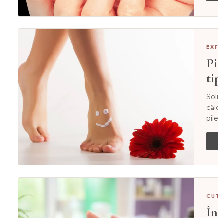
EX
Pi
ti
Sol
căl
pile
CU
În