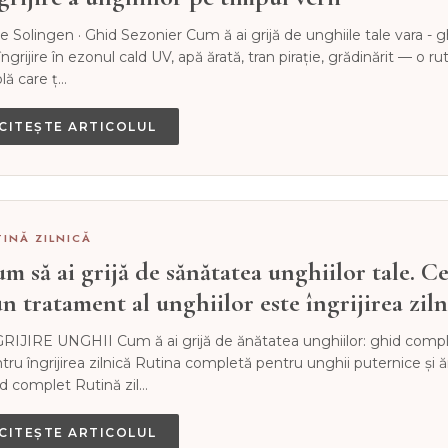
e Solingen · Ghid Sezonier Cum ă ai grijă de unghiile tale vara - g
îngrijire în ezonul cald UV, apă ărată, tran pirație, grădinărit — o ru
lă care ț…
CITEȘTE ARTICOLUL
TINĂ ZILNICĂ
m să ai grijă de sănătatea unghiilor tale. C
n tratament al unghiilor este îngrijirea ziln
RIJIRE UNGHII Cum ă ai grijă de ănătatea unghiilor: ghid comp
tru îngrijirea zilnică Rutina completă pentru unghii puternice și 
d complet Rutină zil…
CITEȘTE ARTICOLUL