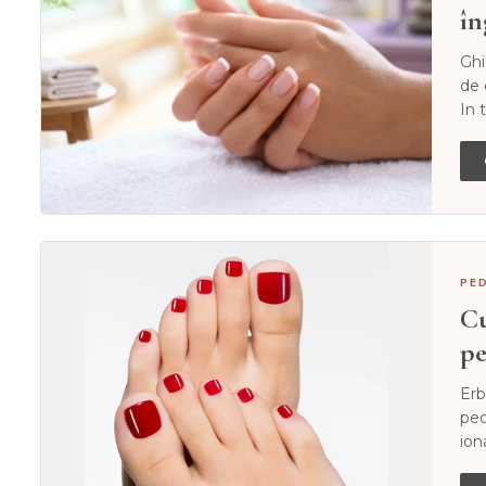
în
Ghi
de 
In 
PE
Cu
pe
Erb
ped
ion