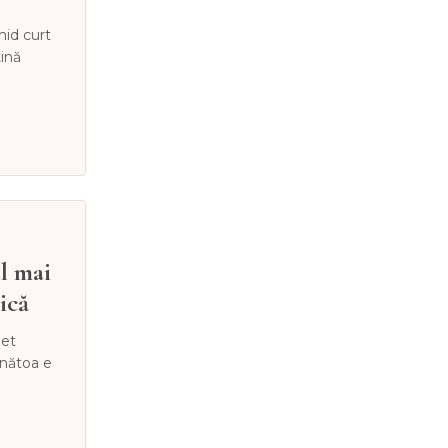
hid curt
tină
el mai
ică
let
ănătoa e