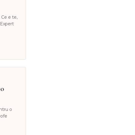
 Ce e te,
 Expert
 o
ntru o
rofe