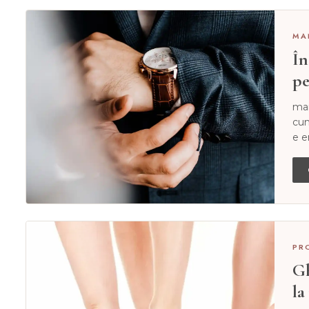
MA
În
pe
man
cum
e e
PR
Gh
la