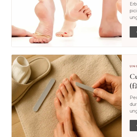
Erb
pic
ung
UN
Cu
(f
Ped
dur
ung