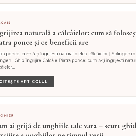
LCÂIE
grijirea naturală a călcâielor: cum să foloseș
atra ponce și ce beneficii are
tra ponce: cum ă-ți îngrijești natural pielea călcâielor | Solingen.r
ingen · Ghid Îngrijire Călcâie Piatra ponce: cum ă-ți îngrijești natur
câielor…
CITEȘTE ARTICOLUL
ZONIER
m ai grijă de unghiile tale vara – scurt ghi
grijire a unghiilor pe timpul verii