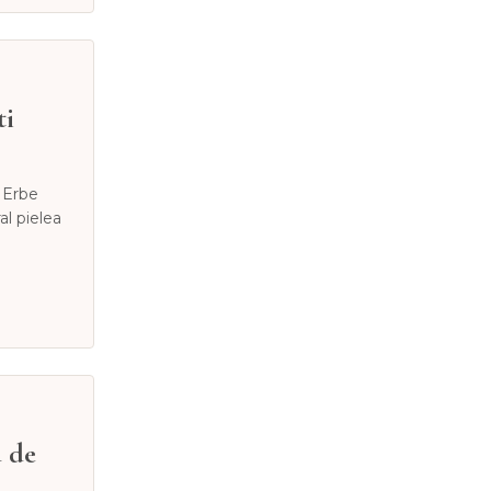
ti
o Erbe
al pielea
d de