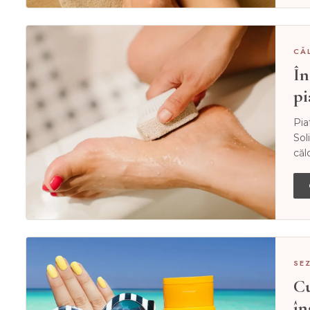
CĂ
În
pi
Pia
Sol
căl
SE
Cu
în