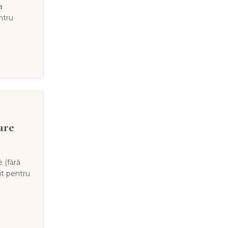
a
ntru
are
e (fără
it pentru