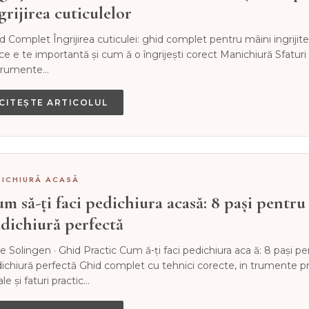
grijirea cuticulelor
d Complet Îngrijirea cuticulei: ghid complet pentru mâini ingrijite
ce e te importantă și cum ă o îngrijești corect Manichiură Sfaturi
trumente…
CITEȘTE ARTICOLUL
DICHIURĂ ACASĂ
m să-ți faci pedichiura acasă: 8 pași pentru
dichiură perfectă
e Solingen · Ghid Practic Cum ă-ți faci pedichiura aca ă: 8 pași pe
ichiură perfectă Ghid complet cu tehnici corecte, in trumente p
ale și faturi practic…