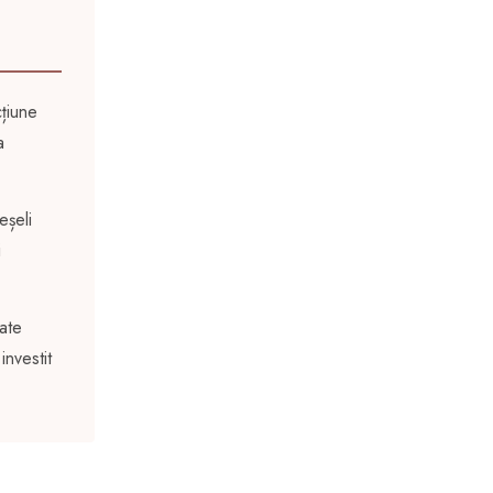
cțiune
a
eșeli
i
oate
investit