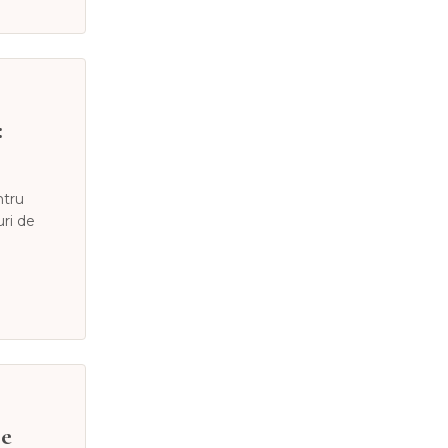
:
ntru
uri de
re