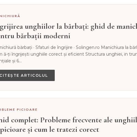
NICHIURĂ
grijirea unghiilor la bărbați: ghid de manic
ntru bărbații moderni
ichiură bărbați · Sfaturi de îngrijire · Solingen.ro Manichiura la băr
 ă-ți îngrijești unghiile corect și eficient Structura unghiei, in t
nțiale și 6…
CITEȘTE ARTICOLUL
OBLEME PICIOARE
id complet: Probleme frecvente ale unghii
 picioare și cum le tratezi corect