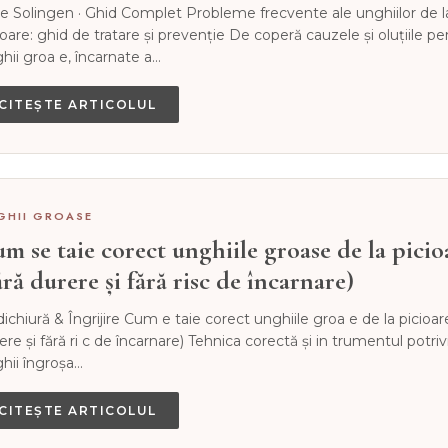
e Solingen · Ghid Complet Probleme frecvente ale unghiilor de l
ioare: ghid de tratare și prevenție De coperă cauzele și oluțiile pe
hii groa e, încarnate a…
CITEȘTE ARTICOLUL
GHII GROASE
m se taie corect unghiile groase de la picio
ără durere și fără risc de încarnare)
ichiură & Îngrijire Cum e taie corect unghiile groa e de la picioar
ere și fără ri c de încarnare) Tehnica corectă și in trumentul potriv
hii îngroșa…
CITEȘTE ARTICOLUL