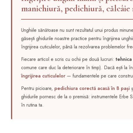
manichiură, pedichiură, călcâie 
Unghiile sănătoase nu sunt rezultatul unui produs minune,
găsești ghidurile noastre practice pentru îngrijirea ungh
îngrijirea cuticulelor, până la rezolvarea problemelor fr
Fiecare articol e scris cu ochii pe două lucruri:
tehnica
comune care duc la deteriorare în timp). Dacă ești la
îngrijirea cuticulelor
— fundamentele pe care construie
Pentru picioare,
pedichiura corectă acasă în 8 pași
ș
ghidurile pornesc de la o premisă: instrumentele Erbe Sol
în rutina ta.