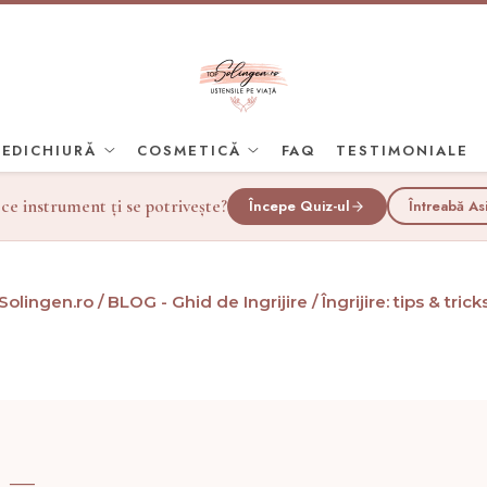
PEDICHIURĂ
COSMETICĂ
FAQ
TESTIMONIALE
 ce instrument ți se potrivește?
Începe Quiz-ul
Întreabă As
Solingen.ro /
BLOG - Ghid de Ingrijire /
Îngrijire: tips & trick
e —