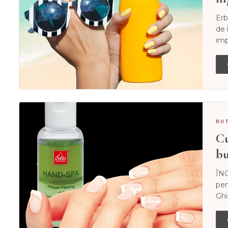
Erb
de 
imp
RU
Cu
bu
ÎNG
pen
Ghi