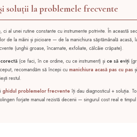
și soluții la problemele frecvente
 ci al unei rutine constante cu instrumente potrivite. În această se
iilor de la mâini și picioare — de la manichiura săptămânală acasă, l
ecvente (unghii groase, încarnate, exfoliate, călcâie crăpate).
 corectă
(ce faci, în ce ordine, cu ce instrument) și
ce să eviți
(gr
 început, recomandăm să începi cu
manichiura acasă pas cu pas
ș
ști restul.
i
ghidul problemelor frecvente
îți dau diagnosticul + soluția. T
ingen forjate manual rezistă decenii — singurul cost real e timpul 