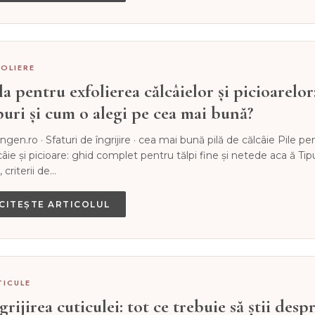
FOLIERE
la pentru exfolierea călcâielor și picioarelor
puri și cum o alegi pe cea mai bună?
ingen.ro · Sfaturi de îngrijire · cea mai bună pilă de călcâie Pile pe
câie și picioare: ghid complet pentru tălpi fine și netede aca ă Tip
, criterii de…
CITEȘTE ARTICOLUL
TICULE
grijirea cuticulei: tot ce trebuie să știi desp