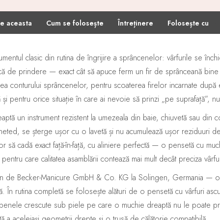
·
·
·
·
e aceasta
Cum se folosește
Întreținere
Folosește cu
umentul clasic din rutina de îngrijire a sprâncenelor: vârfurile se înc
că de prindere — exact cât să apuce ferm un fir de sprânceană bine înr
ea conturului sprâncenelor, pentru scoaterea firelor incarnate după 
i pentru orice situație în care ai nevoie să prinzi „pe suprafață”, nu
aptă un instrument rezistent la umezeala din baie, chiuvetă sau din con
i neted, se șterge ușor cu o lavetă și nu acumulează ușor reziduuri 
lor să cadă exact față-în-față, cu aliniere perfectă — o pensetă cu much
 pentru care calitatea asamblării contează mai mult decât preciza vârful
en de Becker-Manicure GmbH & Co. KG la Solingen, Germania — oraș
ă. În rutina completă se folosește alături de o pensetă cu vârfuri ascu
au penele crescute sub piele pe care o muchie dreaptă nu le poate p
tă a aceleiași geometrii drepte și o trusă de călătorie compatibilă.