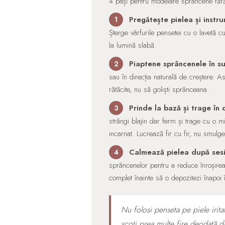
4 pași pentru modelare sprâncene fără r
Pregătește pielea și instru
1
Șterge vârfurile pensetei cu o lavetă c
la lumină slabă.
Piaptene sprâncenele în sus 
2
sau în direcția naturală de creștere. As
rătăcite, nu să goliști sprânceana.
Prinde la bază și trage în di
3
strângi blajin dar ferm și trage cu o mi
incarnat. Lucrează fir cu fir, nu smulg
Calmează pielea după sesi
4
sprâncenelor pentru a reduce înroșirea 
complet înainte să o depozitezi înapoi î
Nu folosi penseta pe piele irit
scoti prea multe fire deodată d