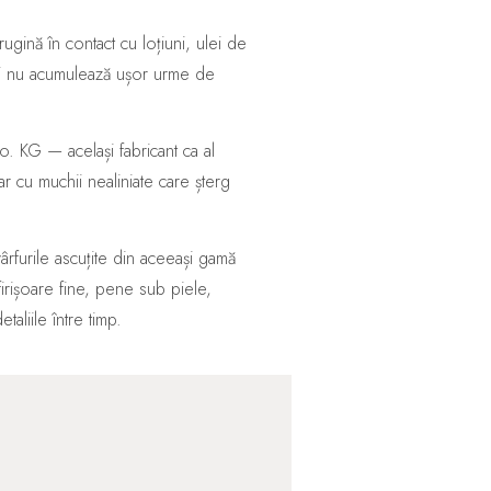
rugină în contact cu loțiuni, ulei de
și nu acumulează ușor urme de
KG — același fabricant ca al
ar cu muchii nealiniate care șterg
ârfurile ascuțite din aceeași gamă
firișoare fine, pene sub piele,
aliile între timp.