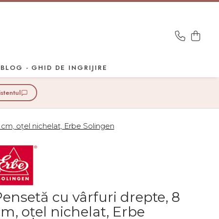
BLOG - GHID DE INGRIJIRE
istentul
 cm, oțel nichelat, Erbe Solingen
ensetă cu vârfuri drepte, 8
m, oțel nichelat, Erbe