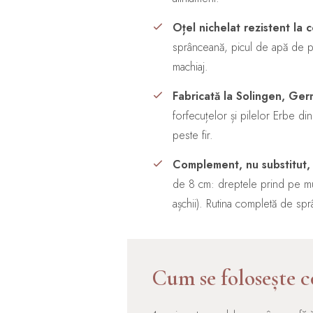
Oțel nichelat rezistent la c
sprânceană, picul de apă de p
machiaj.
Fabricată la Solingen, Ger
forfecuțelor și pilelor Erbe din
peste fir.
Complement, nu substitut, 
de 8 cm: dreptele prind pe much
așchii). Rutina completă de spr
Cum se folosește c