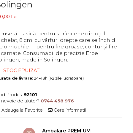
Solingen
0,00 Lei
ensetă clasică pentru sprâncene din oțel
ichelat, 8 cm, cu vârfuri drepte care se închid
e o muchie — pentru fire groase, contur și fire
ncarnate. Consumabil de precizie Erbe
olingen, made in Solingen.
STOC EPUIZAT
rata de livrare:
24-48h (1-2 zile lucratoare)
od Produs:
92101
i nevoie de ajutor?
0744 458 976
Adauga la Favorite
Cere informatii
Ambalare PREMIUM