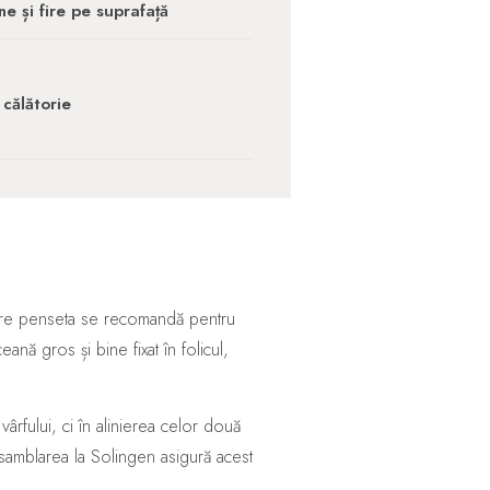
e și fire pe suprafață
 călătorie
care penseta se recomandă pentru
nă gros și bine fixat în folicul,
ârfului, ci în alinierea celor două
i asamblarea la Solingen asigură acest