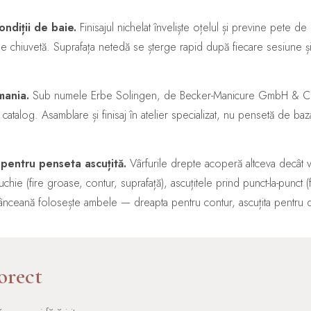
ondiții de baie.
Finisajul nichelat înveliște oțelul și previne pete de 
e chiuvetă. Suprafața netedă se șterge rapid după fiecare sesiune 
mania.
Sub numele Erbe Solingen, de Becker-Manicure GmbH & Co. 
 catalog. Asamblare și finisaj în atelier specializat, nu pensetă de baz
pentru penseta ascuțită.
Vârfurile drepte acoperă altceva decât v
ie (fire groase, contur, suprafață), ascuțitele prind punct-la-punct (
ânceană folosește ambele — dreapta pentru contur, ascuțita pentru det
orect