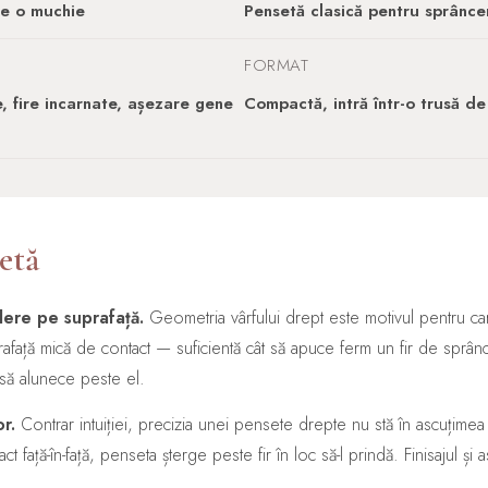
pe o muchie
Pensetă clasică pentru sprâncen
FORMAT
, fire incarnate, așezare gene
Compactă, intră într-o trusă de
etă
dere pe suprafață.
Geometria vârfului drept este motivul pentru 
față mică de contact — suficientă cât să apuce ferm un fir de sprâncea
ă să alunece peste el.
r.
Contrar intuiției, precizia unei pensete drepte nu stă în ascuțimea v
t față-în-față, penseta șterge peste fir în loc să-l prindă. Finisajul ș