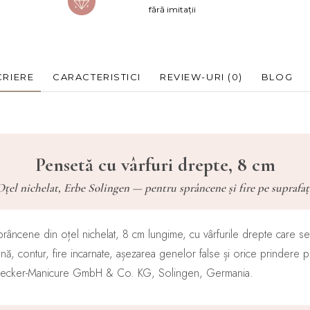
fără imitații
RIERE
CARACTERISTICI
REVIEW-URI
(0)
BLOG
Pensetă cu vârfuri drepte, 8 cm
Oțel nichelat, Erbe Solingen — pentru sprâncene și fire pe suprafaț
râncene din oțel nichelat, 8 cm lungime, cu vârfurile drepte care s
ă, contur, fire incarnate, așezarea genelor false și orice prindere p
 Becker-Manicure GmbH & Co. KG, Solingen, Germania.