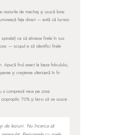
e resturile de machiaj și usucă bine.
luminează fața direct — evită să lucrezi
piralat) ca să alinieze firele în sus
xces — scopul e să identifici firele
 Apucă firul exact la baza foliculului,
perea și creșterea ulterioară în fir
sau o compresă rece pe zona
l izopropilic 70% și las-o să se usuce
și de leziuni. Nu încerca să
 neregulat. Persoanele cu piele