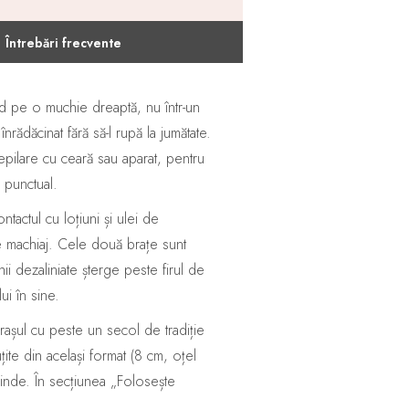
Întrebări frecvente
hid pe o muchie dreaptă, nu într-un
ădăcinat fără să-l rupă la jumătate.
epilare cu ceară sau aparat, pentru
 punctual.
tactul cu loțiuni și ulei de
de machiaj. Cele două brațe sunt
ii dezaliniate șterge peste firul de
ui în sine.
ul cu peste un secol de tradiție
țite din același format (8 cm, oțel
rinde. În secțiunea „Folosește