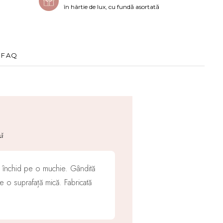
în hârtie de lux, cu fundă asortată
FAQ
ă
e închid pe o muchie. Gândită
e o suprafață mică. Fabricată