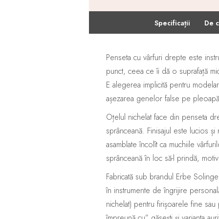
·
Specificații
De c
Penseta cu vârfuri drepte este instr
punct, ceea ce îi dă o suprafață mi
E alegerea implicită pentru modelar
așezarea genelor false pe pleoapă ș
Oțelul nichelat face din penseta dre
sprânceană. Finisajul este lucios ș
asamblate încolît ca muchiile vârfuri
sprânceană în loc să-l prindă, motiv
Fabricată sub brandul Erbe Soling
în instrumente de îngrijire personal
nichelat) pentru firișoarele fine s
împreună cu” găsești și varianta auri