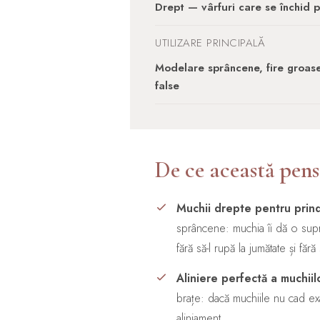
Drept — vârfuri care se închid 
UTILIZARE PRINCIPALĂ
Modelare sprâncene, fire groase
false
De ce această pens
Muchii drepte pentru prin
sprâncene: muchia îi dă o supra
fără să-l rupă la jumătate și făr
Aliniere perfectă a muchiilo
brațe: dacă muchiile nu cad exac
aliniament.