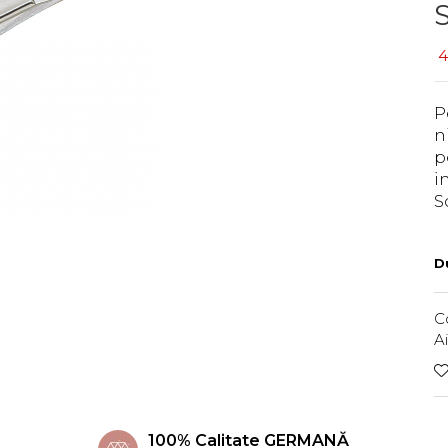
4
P
n
p
i
S
Du
C
A
100% Calitate GERMANĂ