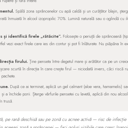
upere și fără iritare.
mentul.
Spălă zona sprâncenelor cu apă caldă și un curățător blajin, șterg
urată înmuiată în alcool izopropilic 70%. Lumină naturală sau o oglindă cu i
și identifică firele „rătăcite”.
Folosește o periuță de sprânceană (tip s
tfel vezi exact firele care ies din contur și pot fi înlăturate. Nu piăpăna în e
recția firului.
Ţine penseta între degetul mare și arătător ca pe un creion.
șcare scurtă în direcția în care crește firul — niciodată invers, căci riscă ru
e pachete.
une.
După ce ai terminat, aplică un gel calmant (aloe vera, hamamelis) 
și a închide porii. Șterge vârfurile pensetei cu lavetă, aplică din nou alcoo
n trusă.
ată, pe rană deschisă sau pe zonă cu acnee activă — risc de infecție 
in aceeași zonă a sprâncenei — faci goluri vizibile care cresc înapoi