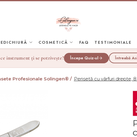
PEDICHIURĂ
COSMETICĂ
FAQ
TESTIMONIALE
 ce instrument ți se potrivește?
Începe Quiz-ul
Întreabă As
sete Profesionale Solingen® /
Pensetă cu vârfuri drepte, 8
P
c