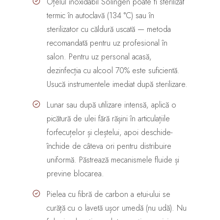
Oțelul inoxidabil Solingen poate fi sterilizat
termic în autoclavă (134 °C) sau în
sterilizator cu căldură uscată — metoda
recomandată pentru uz profesional în
salon. Pentru uz personal acasă,
dezinfecția cu alcool 70% este suficientă.
Usucă instrumentele imediat după sterilizare.
Lunar sau după utilizare intensă, aplică o
picătură de ulei fără rășini în articulațiile
forfecuțelor și cleștelui, apoi deschide-
închide de câteva ori pentru distribuire
uniformă. Păstrează mecanismele fluide și
previne blocarea.
Pielea cu fibră de carbon a etui-ului se
curăță cu o lavetă ușor umedă (nu udă). Nu