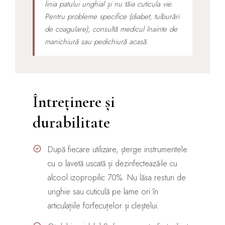
linia patului unghial și nu tăia cuticula vie.
Pentru probleme specifice (diabet, tulburări
de coagulare), consultă medicul înainte de
manichiură sau pedichiură acasă.
Întreținere și
durabilitate
După fiecare utilizare, șterge instrumentele
cu o lavetă uscată și dezinfectează-le cu
alcool izopropilic 70%. Nu lăsa resturi de
unghie sau cuticulă pe lame ori în
articulațiile forfecuțelor și cleștelui.