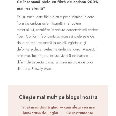
Ce înseamnă piele cu fibră de carbon 200%
mai rezistentă?
Etui-ul trusei este făcut dintr-o piele tehnică în care
fibra de carbon este integrată în structura
materialului, rezultând în textura caracteristică carbon
fiber. Conform fabricantului, această piele este de
două ori mai rezistentă la uzură, zgârieturi și
deformare decât pielea naturală standard. Aspectul
este mat, futurist, cu textura vizibilă de carbon —
diferit de aspectul clasic al pielii naturale de bivol
din trusa Browny Maxi.
Citește mai mult pe blogul nostru
Trusă manichiură ghid — cum alegi cea mai
bună trusă de unghii
·
Ce instrumente