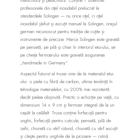
manichiură și pedichiură. Conține 7 ustensile
profesionale din oțel inoxidabil prelucrat la
standardele Solingen — nu orice oțel, ci oțel
inoxidabil șlefuit și ascuțit manual la Solingen, orașul
german recunoscut pentru tradiția de cuțite și
instrumente de precizie. Marca Solingen este gravată
pe pensetă, pe pilă și chiar în interiorul etui-ului, iar
pe cheița fermoarului este gravată asigurarea
„handmade in Germany”.
Aspectul futurist al trusei vine de la materialul etui-
ului: o piele cu fibră de carbon, ultima tendință în
tehnologia materialelor, cu 200% mai rezistentă
decât pielea obișnuită. Practic o achiziție pe viață, cu
dimensiuni 14 × 9 cm și fermoar integral de la un
capăt la celălalt. Trusa conține forfecuță pentru
unghii, forfecuță pentru cuticule, pensetă, pilă de
safir, chiuretă cu vârf rotund, chiuretă cu vârf ascuțit
și clește pentru unghiile de la picioare — rutină