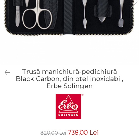
Truse manichiură bărbați
Truse manichiură-pedichiură
Trusă manichiură-pedichiură
Black Carbon, din oțel inoxidabil,
Erbe Solingen
738,00 Lei
820,00 Lei