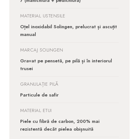
7 (manichiură + pedichiură)
MATERIAL USTENSILE
Oțel inoxidabil Solingen, prelucrat și ascuțit
manual
MARCAJ SOLINGEN
Gravat pe pensetă, pe pilă și în interiorul
trusei
GRANULAȚIE PILĂ
Particule de safir
MATERIAL ETUI
Piele cu fibră de carbon, 200% mai
rezistentă decât pielea obișnuită