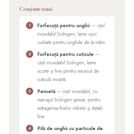
Conținut trusă
Forfecuță pentru unghii
— oțel
1
inoxidabil Solingen, lame ușor
curbate pentru unghiile de la mâini.
Forfecuță pentru cuticule
—
2
oțel inoxidabil Solingen, lame
scurte și fine pentru excesul de
cuticulă moartă.
Pensetă
— oțel inoxidabil, cu
3
marcajul Solingen gravat; pentru
extragerea firelor rebele și detalii
fine.
Pilă de unghii cu particule de
4