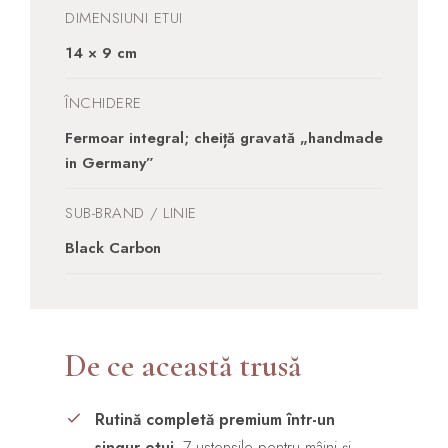
DIMENSIUNI ETUI
14 × 9 cm
ÎNCHIDERE
Fermoar integral; cheiță gravată „handmade
in Germany”
SUB-BRAND / LINIE
Black Carbon
De ce această trusă
Rutină completă premium într-un
singur etui.
7 ustensile pentru mâini și