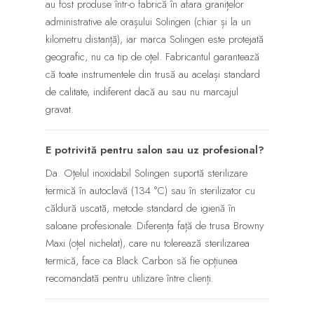
au fost produse într-o fabrică în afara granițelor
administrative ale orașului Solingen (chiar și la un
kilometru distanță), iar marca Solingen este protejată
geografic, nu ca tip de oțel. Fabricantul garantează
că toate instrumentele din trusă au același standard
de calitate, indiferent dacă au sau nu marcajul
gravat.
E potrivită pentru salon sau uz profesional?
Da. Oțelul inoxidabil Solingen suportă sterilizare
termică în autoclavă (134 °C) sau în sterilizator cu
căldură uscată, metode standard de igienă în
saloane profesionale. Diferența față de trusa Browny
Maxi (oțel nichelat), care nu tolerează sterilizarea
termică, face ca Black Carbon să fie opțiunea
recomandată pentru utilizare între clienți.