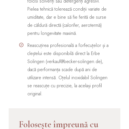
folosi solvenți sau detergenți agresivi.
Pielea tehnică tolerează condiții variate de
umiditate, dar e bine să fie ferită de surse
de căldură directă (calorifer, aerotermă)
pentru longevitate maximă.
Reascuțirea profesională a forfecuțelor și a
cleștelui este disponibilă direct la Erbe
Solingen (verkauf@becker-solingen.de),
dacă performanța scade după ani de
utilizare intensă. Oțelul inoxidabil Solingen
se reascuțe cu precizie, la același profil
original.
Folosește împreună cu