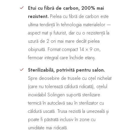
Etui cu fibră de carbon, 200% mai
rezistent.
Pielea cu fibră de carbon este
ultima tendință în tehnologia materialelor —
aspect mat și futurist, dar cu o rezistență la
uzură de 2 ori mai mare decât pielea
obișnuită. Format compact 14 × 9 cm,
fermoar integral care închide etanș.
Sterilizabilă, potrivită pentru salon.
Spre deosebire de trusele cu oțel nichelat
(care nu tolerează căldură ridicată), oțelul
inoxidabil Solingen suportă sterilizare
termică în autoclavă sau în sterilizator cu
căldură uscată. Trusa rezistă la umezeală și
poate fi păstrată inclusiv în zone cu
umiditate mai ridicată.