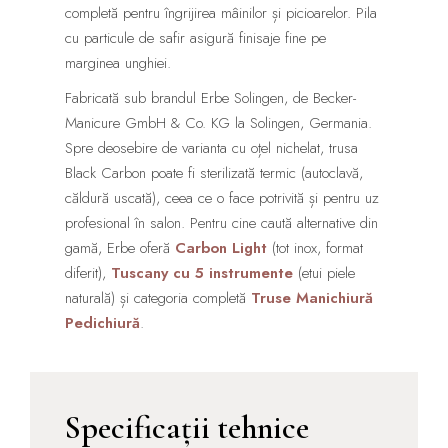
completă pentru îngrijirea mâinilor și picioarelor. Pila
cu particule de safir asigură finisaje fine pe
marginea unghiei.
Fabricată sub brandul Erbe Solingen, de Becker-
Manicure GmbH & Co. KG la Solingen, Germania.
Spre deosebire de varianta cu oțel nichelat, trusa
Black Carbon poate fi sterilizată termic (autoclavă,
căldură uscată), ceea ce o face potrivită și pentru uz
profesional în salon. Pentru cine caută alternative din
gamă, Erbe oferă
Carbon Light
(tot inox, format
diferit),
Tuscany cu 5 instrumente
(etui piele
naturală) și categoria completă
Truse Manichiură
Pedichiură
.
Specificații tehnice