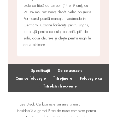
piele cu fibră de carbon (14 × 9 cm), cu
200% mai rezistentă decât pielea obișnuită.
Fermoarul poartă marcajul handmade in
Germany. Conține forfecuță pentru unghii,
forfecuță pentru cuticule, pensetă, pilă de
safir, două chiurete și clește pentru unghiile
de la picioare.
·
·
Specificații
De ce aceasta
·
·
Cum se folosește
Întreținere
Folosește cu
·
Întrebări frecvente
Trusa Black Carbon este varianta premium
inoxidabilă a gamei Erbe de truse complete pentru