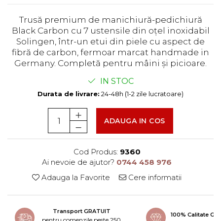
Trusă premium de manichiură-pedichiură
Black Carbon cu 7 ustensile din oțel inoxidabil
Solingen, într-un etui din piele cu aspect de
fibră de carbon, fermoar marcat handmade in
Germany. Completă pentru mâini și picioare.
IN STOC
Durata de livrare:
24-48h (1-2 zile lucratoare)
ADAUGA IN COS
Cod Produs:
9360
Ai nevoie de ajutor?
0744 458 976
Adauga la Favorite
Cere informatii
Transport GRATUIT
100% Calitate G
pentru comenzile peste 250