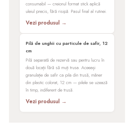
consumabil — creionul format stick aplică
uleiul precis, fără risipă. Pasul final al rutinei.
Vezi produsul →
Pilă de unghii cu particule de safir, 12
cm
Pilă separată de rezervă sau pentru lucru în
două locații fără să muți trusa. Aceeași
granulație de safir ca pila din trusă, mâner
din plastic colorat, 12 cm — pilele se uzează
în timp, indiferent de trusă.
Vezi produsul →