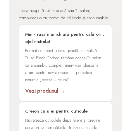
Trusa acoperă rutina acasă sau în salon;
completeaz-o cu format de călătorie și consumabile.
Mini-trusă manichiură pentru călătorii,
oțel nichelat
Format compact pentru geantă sau valiză.
Trusa Black Carbon rămâne acasă/în salon
ca ansamblu complet, mini-trusa pleacă la
drum pentru nevoi rapide — perechea
naturală „acasă + drum”.
Vezi produsul →
Creion cu ulei pentru cuticule
Hidratează cuticulele după tăiere și previne
uscarea sau crepăturile. Trusa nu include