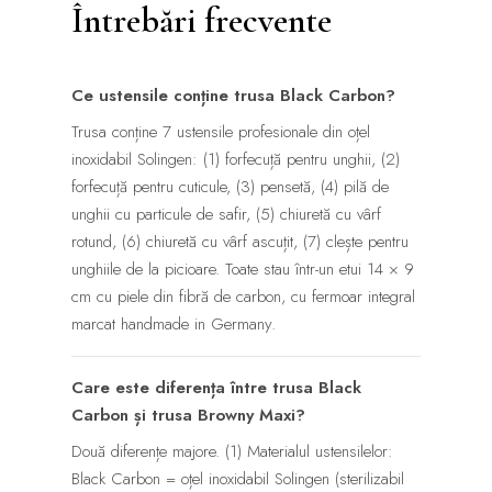
Întrebări frecvente
Ce ustensile conține trusa Black Carbon?
Trusa conține 7 ustensile profesionale din oțel
inoxidabil Solingen: (1) forfecuță pentru unghii, (2)
forfecuță pentru cuticule, (3) pensetă, (4) pilă de
unghii cu particule de safir, (5) chiuretă cu vârf
rotund, (6) chiuretă cu vârf ascuțit, (7) clește pentru
unghiile de la picioare. Toate stau într-un etui 14 × 9
cm cu piele din fibră de carbon, cu fermoar integral
marcat handmade in Germany.
Care este diferența între trusa Black
Carbon și trusa Browny Maxi?
Două diferențe majore. (1) Materialul ustensilelor:
Black Carbon = oțel inoxidabil Solingen (sterilizabil