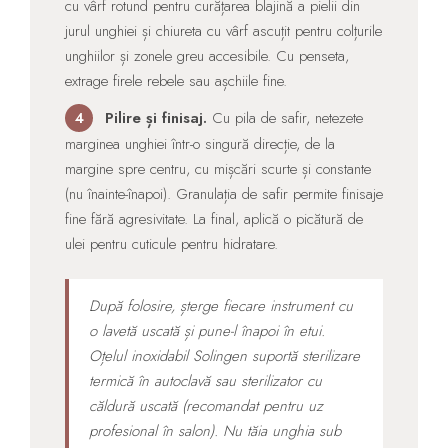
cu vârf rotund pentru curățarea blajină a pielii din
jurul unghiei și chiureta cu vârf ascuțit pentru colțurile
unghiilor și zonele greu accesibile. Cu penseta,
extrage firele rebele sau așchiile fine.
Pilire și finisaj.
Cu pila de safir, netezete
4
marginea unghiei într-o singură direcție, de la
margine spre centru, cu mișcări scurte și constante
(nu înainte-înapoi). Granulația de safir permite finisaje
fine fără agresivitate. La final, aplică o picătură de
ulei pentru cuticule pentru hidratare.
După folosire, șterge fiecare instrument cu
o lavetă uscată și pune-l înapoi în etui.
Oțelul inoxidabil Solingen suportă sterilizare
termică în autoclavă sau sterilizator cu
căldură uscată (recomandat pentru uz
profesional în salon). Nu tăia unghia sub