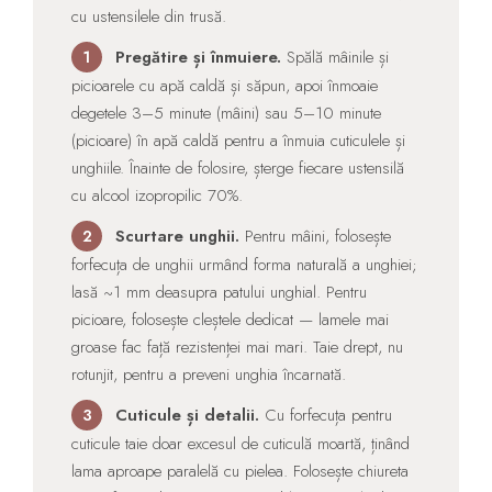
cu ustensilele din trusă.
Pregătire și înmuiere.
Spălă mâinile și
1
picioarele cu apă caldă și săpun, apoi înmoaie
degetele 3–5 minute (mâini) sau 5–10 minute
(picioare) în apă caldă pentru a înmuia cuticulele și
unghiile. Înainte de folosire, șterge fiecare ustensilă
cu alcool izopropilic 70%.
Scurtare unghii.
Pentru mâini, folosește
2
forfecuța de unghii urmând forma naturală a unghiei;
lasă ~1 mm deasupra patului unghial. Pentru
picioare, folosește cleștele dedicat — lamele mai
groase fac față rezistenței mai mari. Taie drept, nu
rotunjit, pentru a preveni unghia încarnată.
Cuticule și detalii.
Cu forfecuța pentru
3
cuticule taie doar excesul de cuticulă moartă, ținând
lama aproape paralelă cu pielea. Folosește chiureta