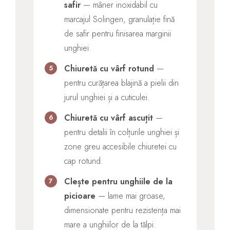
safir
— mâner inoxidabil cu
marcajul Solingen, granulație fină
de safir pentru finisarea marginii
unghiei.
Chiuretă cu vârf rotund
—
5
pentru curățarea blajină a pielii din
jurul unghiei și a cuticulei.
Chiuretă cu vârf ascuțit
—
6
pentru detalii în colțurile unghiei și
zone greu accesibile chiuretei cu
cap rotund.
Clește pentru unghiile de la
7
picioare
— lame mai groase,
dimensionate pentru rezistența mai
mare a unghiilor de la tălpi.