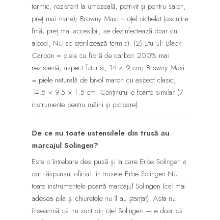
termic, rezistent la umezeală, potrivit și pentru salon,
preț mai mare); Browny Maxi = oțel nichelat (ascuțire
fină, preț mai accesibil, se dezinfectează doar cu
alcool, NU se sterilizează termic). (2) Etui-ul: Black
Carbon = piele cu fibră de carbon 200% mai
rezistentă, aspect futurist, 14 × 9 cm; Browny Maxi
= piele naturală de bivol maron cu aspect clasic,
14.5 × 9.5 × 1.5 cm. Conținutul e foarte similar (7
instrumente pentru mâini și picioare).
De ce nu toate ustensilele din trusă au
marcajul Solingen?
Este o întrebare des pusă și la care Erbe Solingen a
dat răspunsul oficial: în trusele Erbe Solingen NU
toate instrumentele poartă marcajul Solingen (cel mai
adesea pila și chiuretele nu îl au ștanțat). Asta nu
înseamnă că nu sunt din oțel Solingen — e doar că