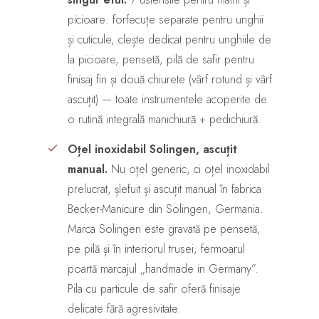
picioare: forfecuțe separate pentru unghii
și cuticule, clește dedicat pentru unghiile de
la picioare, pensetă, pilă de safir pentru
finisaj fin și două chiurete (vârf rotund și vârf
ascuțit) — toate instrumentele acoperite de
o rutină integrală manichiură + pedichiură.
Oțel inoxidabil Solingen, ascuțit
manual.
Nu oțel generic, ci oțel inoxidabil
prelucrat, șlefuit și ascuțit manual în fabrica
Becker-Manicure din Solingen, Germania.
Marca Solingen este gravată pe pensetă,
pe pilă și în interiorul trusei; fermoarul
poartă marcajul „handmade in Germany”.
Pila cu particule de safir oferă finisaje
delicate fără agresivitate.