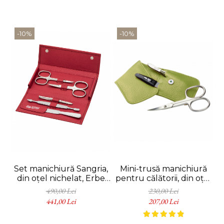
-10%
-10%
Set manichiură Sangria,
Mini-trusă manichiură
din oțel nichelat, Erbe
pentru călătorii, din oțel
Solingen
nichelat, Erbe Solingen
490,00 Lei
230,00 Lei
441,00 Lei
207,00 Lei