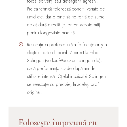
folosi solvenți sau detergenți agresivi.
Pielea tehnică tolerează condiții variate de
umiditate, dar e bine să fie ferită de surse
de căldură directă (calorifer, aerotermă)
pentru longevitate maximă.
Reascuțirea profesională a forfecuțelor și a
cleștelui este disponibilă direct la Erbe
Solingen (verkauf@becker-solingen.de),
dacă performanța scade după ani de
utilizare intensă. Oțelul inoxidabil Solingen
se reascuțe cu precizie, la același profil
original.
Folosește împreună cu