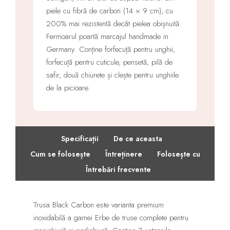
piele cu fibră de carbon (14 × 9 cm), cu
200% mai rezistentă decât pielea obișnuită.
Fermoarul poartă marcajul handmade in
Germany. Conține forfecuță pentru unghii,
forfecuță pentru cuticule, pensetă, pilă de
safir, două chiurete și clește pentru unghiile
de la picioare.
·
·
Specificații
De ce aceasta
·
·
Cum se folosește
Întreținere
Folosește cu
·
Întrebări frecvente
Trusa Black Carbon este varianta premium
inoxidabilă a gamei Erbe de truse complete pentru