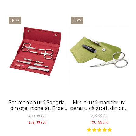
-10%
-10%
Set manichiură Sangria,
Mini-trusă manichiură
din oțel nichelat, Erbe
pentru călătorii, din oțel
Solingen
nichelat, Erbe Solingen
490,00 Lei
230,00 Lei
441,00 Lei
207,00 Lei