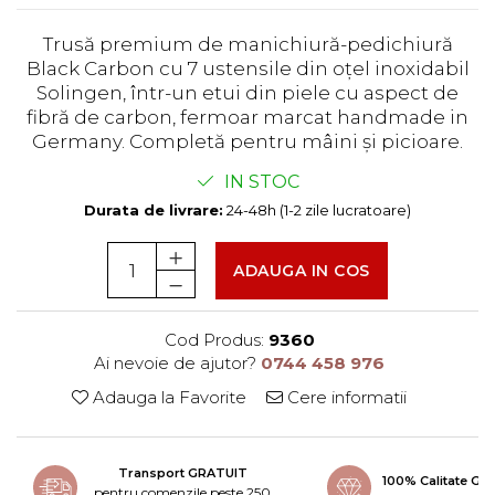
Trusă premium de manichiură-pedichiură
Black Carbon cu 7 ustensile din oțel inoxidabil
Solingen, într-un etui din piele cu aspect de
fibră de carbon, fermoar marcat handmade in
Germany. Completă pentru mâini și picioare.
IN STOC
Durata de livrare:
24-48h (1-2 zile lucratoare)
ADAUGA IN COS
Cod Produs:
9360
Ai nevoie de ajutor?
0744 458 976
Adauga la Favorite
Cere informatii
Transport GRATUIT
100% Calitate G
pentru comenzile peste 250