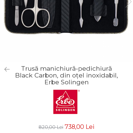
Truse manichiură bărbați
Truse manichiură-pedichiură
Trusă manichiură-pedichiură
Black Carbon, din oțel inoxidabil,
Erbe Solingen
738,00 Lei
820,00 Lei