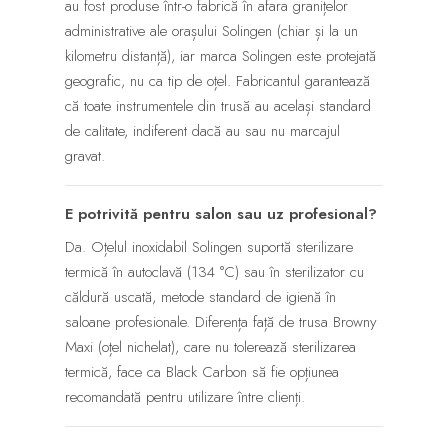
au fost produse într-o fabrică în afara granițelor
administrative ale orașului Solingen (chiar și la un
kilometru distanță), iar marca Solingen este protejată
geografic, nu ca tip de oțel. Fabricantul garantează
că toate instrumentele din trusă au același standard
de calitate, indiferent dacă au sau nu marcajul
gravat.
E potrivită pentru salon sau uz profesional?
Da. Oțelul inoxidabil Solingen suportă sterilizare
termică în autoclavă (134 °C) sau în sterilizator cu
căldură uscată, metode standard de igienă în
saloane profesionale. Diferența față de trusa Browny
Maxi (oțel nichelat), care nu tolerează sterilizarea
termică, face ca Black Carbon să fie opțiunea
recomandată pentru utilizare între clienți.