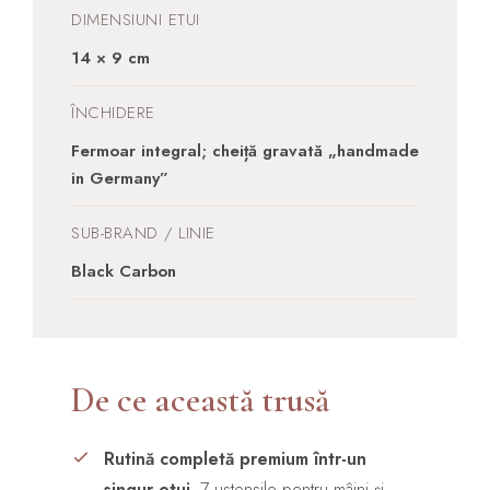
DIMENSIUNI ETUI
14 × 9 cm
ÎNCHIDERE
Fermoar integral; cheiță gravată „handmade
in Germany”
SUB-BRAND / LINIE
Black Carbon
De ce această trusă
Rutină completă premium într-un
singur etui.
7 ustensile pentru mâini și