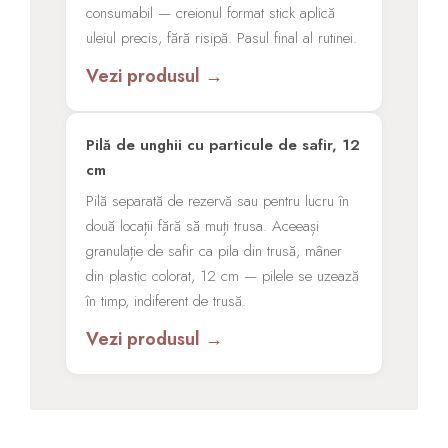
consumabil — creionul format stick aplică
uleiul precis, fără risipă. Pasul final al rutinei.
Vezi produsul →
Pilă de unghii cu particule de safir, 12
cm
Pilă separată de rezervă sau pentru lucru în
două locații fără să muți trusa. Aceeași
granulație de safir ca pila din trusă, mâner
din plastic colorat, 12 cm — pilele se uzează
în timp, indiferent de trusă.
Vezi produsul →