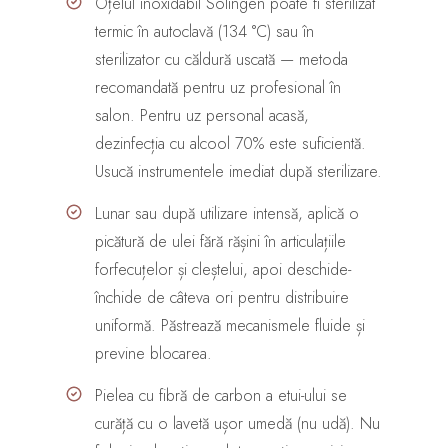
Oțelul inoxidabil Solingen poate fi sterilizat
termic în autoclavă (134 °C) sau în
sterilizator cu căldură uscată — metoda
recomandată pentru uz profesional în
salon. Pentru uz personal acasă,
dezinfecția cu alcool 70% este suficientă.
Usucă instrumentele imediat după sterilizare.
Lunar sau după utilizare intensă, aplică o
picătură de ulei fără rășini în articulațiile
forfecuțelor și cleștelui, apoi deschide-
închide de câteva ori pentru distribuire
uniformă. Păstrează mecanismele fluide și
previne blocarea.
Pielea cu fibră de carbon a etui-ului se
curăță cu o lavetă ușor umedă (nu udă). Nu