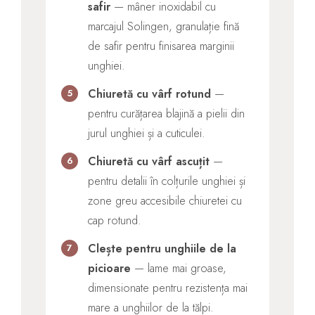
safir
— mâner inoxidabil cu
marcajul Solingen, granulație fină
de safir pentru finisarea marginii
unghiei.
Chiuretă cu vârf rotund
—
5
pentru curățarea blajină a pielii din
jurul unghiei și a cuticulei.
Chiuretă cu vârf ascuțit
—
6
pentru detalii în colțurile unghiei și
zone greu accesibile chiuretei cu
cap rotund.
Clește pentru unghiile de la
7
picioare
— lame mai groase,
dimensionate pentru rezistența mai
mare a unghiilor de la tălpi.