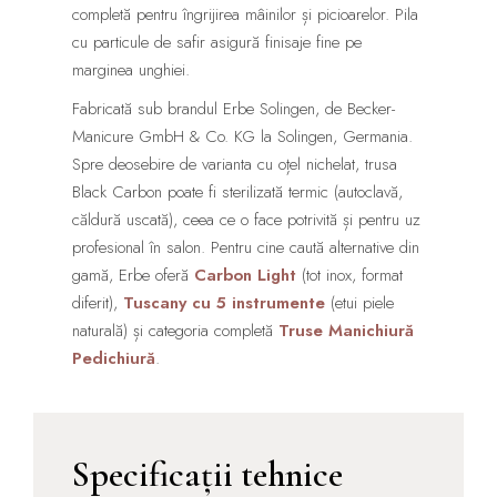
completă pentru îngrijirea mâinilor și picioarelor. Pila
cu particule de safir asigură finisaje fine pe
marginea unghiei.
Fabricată sub brandul Erbe Solingen, de Becker-
Manicure GmbH & Co. KG la Solingen, Germania.
Spre deosebire de varianta cu oțel nichelat, trusa
Black Carbon poate fi sterilizată termic (autoclavă,
căldură uscată), ceea ce o face potrivită și pentru uz
profesional în salon. Pentru cine caută alternative din
gamă, Erbe oferă
Carbon Light
(tot inox, format
diferit),
Tuscany cu 5 instrumente
(etui piele
naturală) și categoria completă
Truse Manichiură
Pedichiură
.
Specificații tehnice