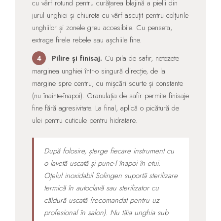
cu vârf rotund pentru curățarea blajină a pielii din
jurul unghiei și chiureta cu vârf ascuțit pentru colțurile
unghiilor și zonele greu accesibile. Cu penseta,
extrage firele rebele sau așchiile fine.
Pilire și finisaj.
Cu pila de safir, netezete
4
marginea unghiei într-o singură direcție, de la
margine spre centru, cu mișcări scurte și constante
(nu înainte-înapoi). Granulația de safir permite finisaje
fine fără agresivitate. La final, aplică o picătură de
ulei pentru cuticule pentru hidratare.
După folosire, șterge fiecare instrument cu
o lavetă uscată și pune-l înapoi în etui.
Oțelul inoxidabil Solingen suportă sterilizare
termică în autoclavă sau sterilizator cu
căldură uscată (recomandat pentru uz
profesional în salon). Nu tăia unghia sub