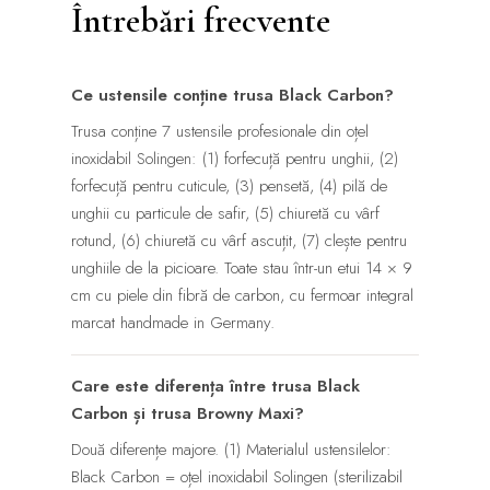
Întrebări frecvente
Ce ustensile conține trusa Black Carbon?
Trusa conține 7 ustensile profesionale din oțel
inoxidabil Solingen: (1) forfecuță pentru unghii, (2)
forfecuță pentru cuticule, (3) pensetă, (4) pilă de
unghii cu particule de safir, (5) chiuretă cu vârf
rotund, (6) chiuretă cu vârf ascuțit, (7) clește pentru
unghiile de la picioare. Toate stau într-un etui 14 × 9
cm cu piele din fibră de carbon, cu fermoar integral
marcat handmade in Germany.
Care este diferența între trusa Black
Carbon și trusa Browny Maxi?
Două diferențe majore. (1) Materialul ustensilelor:
Black Carbon = oțel inoxidabil Solingen (sterilizabil