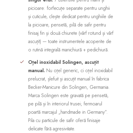
picioare: forfecuțe separate pentru unghii
și cuticule, clește dedicat pentru unghiile de
la picioare, pensetă, pilă de safir pentru
finisaj fin și două chiurete (vârf rotund și vârf
ascuțit) — toate instrumentele acoperite de
o rutină integrală manichiură + pedichiură.
Oțel inoxidabil Solingen, ascuțit
manual.
Nu oțel generic, ci oțel inoxidabil
prelucrat, șlefuit și ascuțit manual în fabrica
Becker-Manicure din Solingen, Germania.
Marca Solingen este gravată pe pensetă,
pe pilă și în interiorul trusei; fermoarul
poartă marcajul „handmade in Germany”.
Pila cu particule de safir oferă finisaje
delicate fără agresivitate.