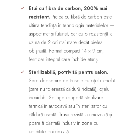
Etui cu fibră de carbon, 200% mai
rezistent.
Pielea cu fibră de carbon este
ultima tendință în tehnologia materialelor —
aspect mat și futurist, dar cu o rezistență la
uzură de 2 ori mai mare decât pielea
obișnuită. Format compact 14 × 9 cm,
fermoar integral care închide etanș.
Sterilizabilă, potrivită pentru salon.
Spre deosebire de trusele cu oțel nichelat
(care nu tolerează căldură ridicată), oțelul
inoxidabil Solingen suportă sterilizare
termică în autoclavă sau în sterilizator cu
căldură uscată. Trusa rezistă la umezeală și
poate fi păstrată inclusiv în zone cu
umiditate mai ridicată.