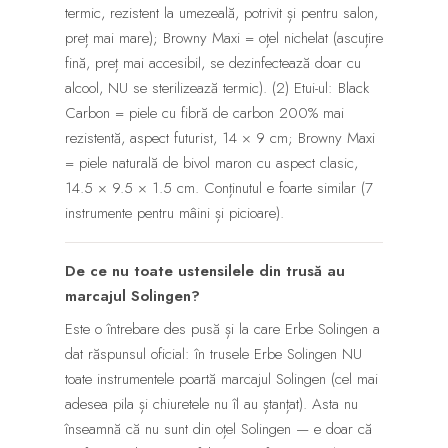
termic, rezistent la umezeală, potrivit și pentru salon,
preț mai mare); Browny Maxi = oțel nichelat (ascuțire
fină, preț mai accesibil, se dezinfectează doar cu
alcool, NU se sterilizează termic). (2) Etui-ul: Black
Carbon = piele cu fibră de carbon 200% mai
rezistentă, aspect futurist, 14 × 9 cm; Browny Maxi
= piele naturală de bivol maron cu aspect clasic,
14.5 × 9.5 × 1.5 cm. Conținutul e foarte similar (7
instrumente pentru mâini și picioare).
De ce nu toate ustensilele din trusă au
marcajul Solingen?
Este o întrebare des pusă și la care Erbe Solingen a
dat răspunsul oficial: în trusele Erbe Solingen NU
toate instrumentele poartă marcajul Solingen (cel mai
adesea pila și chiuretele nu îl au ștanțat). Asta nu
înseamnă că nu sunt din oțel Solingen — e doar că