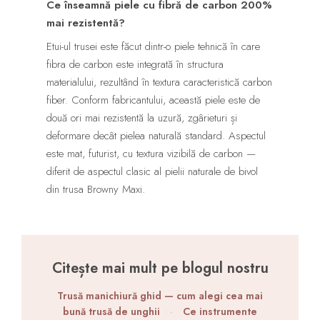
Ce înseamnă piele cu fibră de carbon 200%
mai rezistentă?
Etui-ul trusei este făcut dintr-o piele tehnică în care
fibra de carbon este integrată în structura
materialului, rezultând în textura caracteristică carbon
fiber. Conform fabricantului, această piele este de
două ori mai rezistentă la uzură, zgârieturi și
deformare decât pielea naturală standard. Aspectul
este mat, futurist, cu textura vizibilă de carbon —
diferit de aspectul clasic al pielii naturale de bivol
din trusa Browny Maxi.
Citește mai mult pe blogul nostru
Trusă manichiură ghid — cum alegi cea mai
bună trusă de unghii
·
Ce instrumente