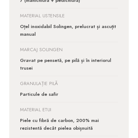
7 (manichiură + pedichiură)
MATERIAL USTENSILE
Oțel inoxidabil Solingen, prelucrat și ascuțit
manual
MARCAJ SOLINGEN
Gravat pe pensetă, pe pilă și în interiorul
trusei
GRANULAȚIE PILĂ
Particule de safir
MATERIAL ETUI
Piele cu fibră de carbon, 200% mai
rezistentă decât pielea obișnuită