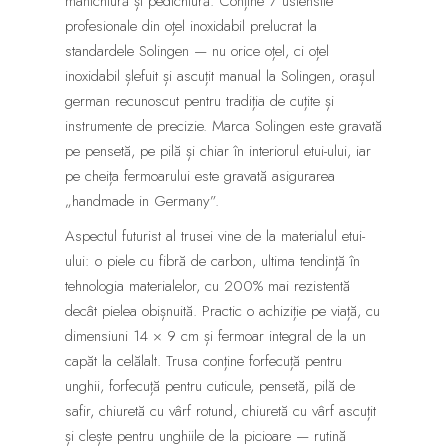
manichiură și pedichiură. Conține 7 ustensile
profesionale din oțel inoxidabil prelucrat la
standardele Solingen — nu orice oțel, ci oțel
inoxidabil șlefuit și ascuțit manual la Solingen, orașul
german recunoscut pentru tradiția de cuțite și
instrumente de precizie. Marca Solingen este gravată
pe pensetă, pe pilă și chiar în interiorul etui-ului, iar
pe cheița fermoarului este gravată asigurarea
„handmade in Germany”.
Aspectul futurist al trusei vine de la materialul etui-
ului: o piele cu fibră de carbon, ultima tendință în
tehnologia materialelor, cu 200% mai rezistentă
decât pielea obișnuită. Practic o achiziție pe viață, cu
dimensiuni 14 × 9 cm și fermoar integral de la un
capăt la celălalt. Trusa conține forfecuță pentru
unghii, forfecuță pentru cuticule, pensetă, pilă de
safir, chiuretă cu vârf rotund, chiuretă cu vârf ascuțit
și clește pentru unghiile de la picioare — rutină