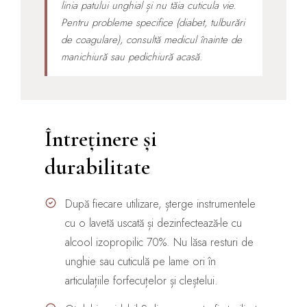
linia patului unghial și nu tăia cuticula vie.
Pentru probleme specifice (diabet, tulburări
de coagulare), consultă medicul înainte de
manichiură sau pedichiură acasă.
Întreținere și
durabilitate
După fiecare utilizare, șterge instrumentele
cu o lavetă uscată și dezinfectează-le cu
alcool izopropilic 70%. Nu lăsa resturi de
unghie sau cuticulă pe lame ori în
articulațiile forfecuțelor și cleștelui.