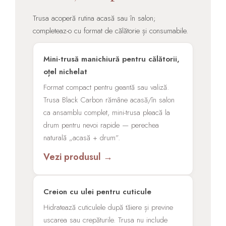
Trusa acoperă rutina acasă sau în salon;
completeaz-o cu format de călătorie și consumabile.
Mini-trusă manichiură pentru călătorii,
oțel nichelat
Format compact pentru geantă sau valiză.
Trusa Black Carbon rămâne acasă/în salon
ca ansamblu complet, mini-trusa pleacă la
drum pentru nevoi rapide — perechea
naturală „acasă + drum”.
Vezi produsul →
Creion cu ulei pentru cuticule
Hidratează cuticulele după tăiere și previne
uscarea sau crepăturile. Trusa nu include