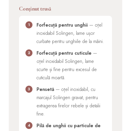
Conținut trusă
Forfecuță pentru unghii
— oțel
1
inoxidabil Solingen, lame ușor
curbate pentru unghiile de la mâini.
Forfecuță pentru cuticule
—
2
oțel inoxidabil Solingen, lame
scurte și fine pentru excesul de
cuticulă moartă.
Pensetă
— oțel inoxidabil, cu
3
marcajul Solingen gravat; pentru
extragerea firelor rebele și detalii
fine.
Pilă de unghii cu particule de
4