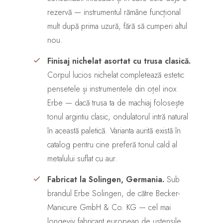
rezervă — instrumentul rămâne funcțional
mult după prima uzură, fără să cumperi altul
nou.
Finisaj nichelat asortat cu trusa clasică.
Corpul lucios nichelat completează estetic
pensetele și instrumentele din oțel inox
Erbe — dacă trusa ta de machiaj folosește
tonul argintiu clasic, ondulatorul intră natural
în această paletică. Varianta aurită există în
catalog pentru cine preferă tonul cald al
metalului suflat cu aur.
Fabricat la Solingen, Germania.
Sub
brandul Erbe Solingen, de către Becker-
Manicure GmbH & Co. KG — cel mai
longeviv fabricant european de ustensile