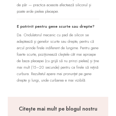
de păr — practica aceasta afectează siliconul și
poate arde pielea pleoapei.
E potrivit pentru gene scurte sau drepte?
Da. Ondulatorul mecanic cu pad de silicon se
adaptează și genelor scurte sau drepte, pentru că
arcul prinde firele indiferent de lungime. Pentru gene
foarte scurte, poziționează cleștele cât mai aproape
de baza pleoapei (cu grijă să nu prinzi pielea) și ține
mai mult (15–20 secunde) pentru ca firele să rețină
curbura. Rezultatul apare mai pronunțat pe gene
drepte și lungi, unde curbarea e mai vizibilă.
Citește mai mult pe blogul nostru