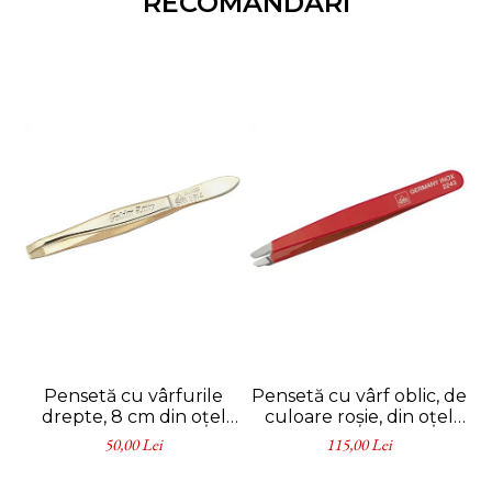
RECOMANDARI
Pensetă cu vârfurile
Pensetă cu vârf oblic, de
drepte, 8 cm din oțel
culoare roșie, din oțel
inoxidabil aurit - Erbe
inoxidabil, 9.5 cm
50,00 Lei
115,00 Lei
Solingen