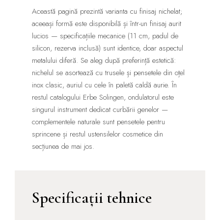
Această pagină prezintă varianta cu finisaj nichelat;
aceeași formă este disponibilă și într-un finisaj aurit
lucios — specificațiile mecanice (11 cm, padul de
silicon, rezerva inclusă) sunt identice, doar aspectul
metalului diferă. Se aleg după preferință estetică:
nichelul se asortează cu trusele și pensetele din oțel
inox clasic, auriul cu cele în paletă caldă aurie. În
restul catalogului Erbe Solingen, ondulatorul este
singurul instrument dedicat curbării genelor —
complementele naturale sunt pensetele pentru
sprincene și restul ustensilelor cosmetice din
secțiunea de mai jos.
Specificații tehnice