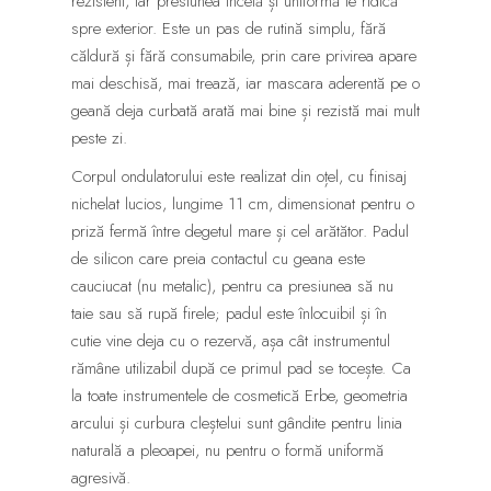
rezistent, iar presiunea încetă și uniformă le ridică
spre exterior. Este un pas de rutină simplu, fără
căldură și fără consumabile, prin care privirea apare
mai deschisă, mai trează, iar mascara aderentă pe o
geană deja curbată arată mai bine și rezistă mai mult
peste zi.
Corpul ondulatorului este realizat din oțel, cu finisaj
nichelat lucios, lungime 11 cm, dimensionat pentru o
priză fermă între degetul mare și cel arătător. Padul
de silicon care preia contactul cu geana este
cauciucat (nu metalic), pentru ca presiunea să nu
taie sau să rupă firele; padul este înlocuibil și în
cutie vine deja cu o rezervă, așa cât instrumentul
rămâne utilizabil după ce primul pad se tocește. Ca
la toate instrumentele de cosmetică Erbe, geometria
arcului și curbura cleștelui sunt gândite pentru linia
naturală a pleoapei, nu pentru o formă uniformă
agresivă.