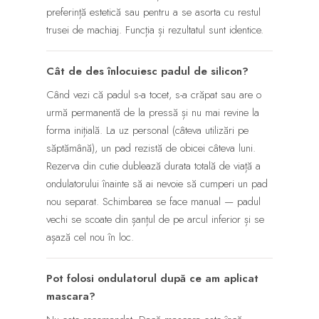
preferință estetică sau pentru a se asorta cu restul
trusei de machiaj. Funcția și rezultatul sunt identice.
Cât de des înlocuiesc padul de silicon?
Când vezi că padul s-a tocet, s-a crăpat sau are o
urmă permanentă de la pressă și nu mai revine la
forma inițială. La uz personal (câteva utilizări pe
săptămână), un pad rezistă de obicei câteva luni.
Rezerva din cutie dublează durata totală de viață a
ondulatorului înainte să ai nevoie să cumperi un pad
nou separat. Schimbarea se face manual — padul
vechi se scoate din șanțul de pe arcul inferior și se
așază cel nou în loc.
Pot folosi ondulatorul după ce am aplicat
mascara?