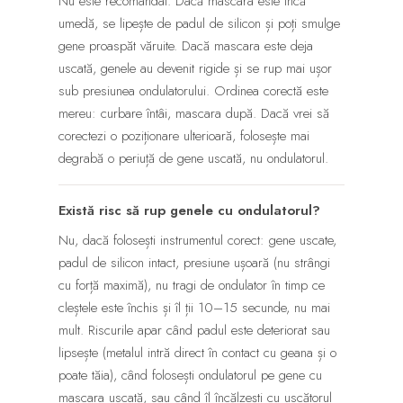
Nu este recomandat. Dacă mascara este încă
umedă, se lipește de padul de silicon și poți smulge
gene proaspăt văruite. Dacă mascara este deja
uscată, genele au devenit rigide și se rup mai ușor
sub presiunea ondulatorului. Ordinea corectă este
mereu: curbare întâi, mascara după. Dacă vrei să
corectezi o poziționare ulterioară, folosește mai
degrabă o periuță de gene uscată, nu ondulatorul.
Există risc să rup genele cu ondulatorul?
Nu, dacă folosești instrumentul corect: gene uscate,
padul de silicon intact, presiune ușoară (nu strângi
cu forță maximă), nu tragi de ondulator în timp ce
cleștele este închis și îl ții 10–15 secunde, nu mai
mult. Riscurile apar când padul este deteriorat sau
lipsește (metalul intră direct în contact cu geana și o
poate tăia), când folosești ondulatorul pe gene cu
mascara uscată, sau când îl încălzești cu uscătorul