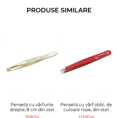
PRODUSE SIMILARE
Pensetă cu vârfurile
Pensetă cu vârf oblic, de
drepte, 8 cm din oțel
culoare roșie, din oțel
inoxidabil aurit - Erbe
inoxidabil, 9.5 cm
50,00 Lei
115,00 Lei