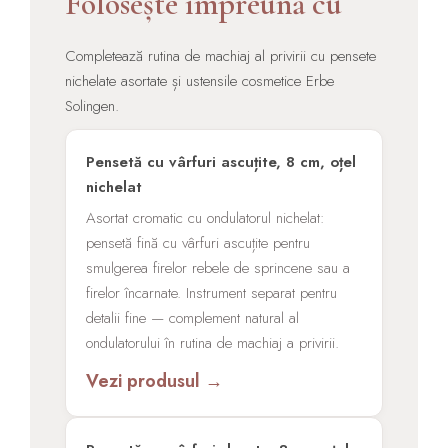
Folosește împreună cu
Completează rutina de machiaj al privirii cu pensete
nichelate asortate și ustensile cosmetice Erbe
Solingen.
Pensetă cu vârfuri ascuțite, 8 cm, oțel
nichelat
Asortat cromatic cu ondulatorul nichelat:
pensetă fină cu vârfuri ascuțite pentru
smulgerea firelor rebele de sprincene sau a
firelor încarnate. Instrument separat pentru
detalii fine — complement natural al
ondulatorului în rutina de machiaj a privirii.
Vezi produsul →