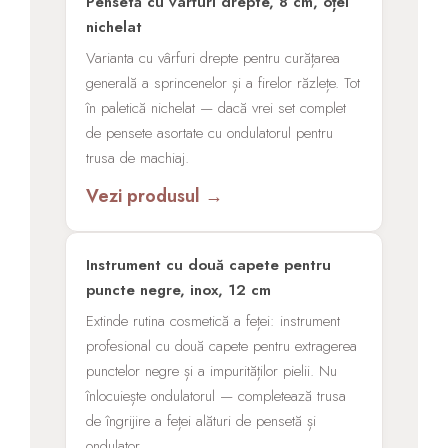
Pensetă cu vârfuri drepte, 8 cm, oțel
nichelat
Varianta cu vârfuri drepte pentru curățarea
generală a sprincenelor și a firelor răzlețe. Tot
în paletică nichelat — dacă vrei set complet
de pensete asortate cu ondulatorul pentru
trusa de machiaj.
Vezi produsul →
Instrument cu două capete pentru
puncte negre, inox, 12 cm
Extinde rutina cosmetică a feței: instrument
profesional cu două capete pentru extragerea
punctelor negre și a impurităților pielii. Nu
înlocuiește ondulatorul — completează trusa
de îngrijire a feței alături de pensetă și
ondulator.