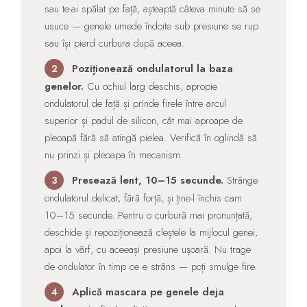
sau te-ai spălat pe față, așteaptă câteva minute să se
usuce — genele umede îndoite sub presiune se rup
sau își pierd curbura după aceea.
Poziționează ondulatorul la baza
2
genelor.
Cu ochiul larg deschis, apropie
ondulatorul de față și prinde firele între arcul
superior și padul de silicon, cât mai aproape de
pleoapă fără să atingă pielea. Verifică în oglindă să
nu prinzi și pleoapa în mecanism.
Presează lent, 10–15 secunde.
Strânge
3
ondulatorul delicat, fără forță, și ține-l închis cam
10–15 secunde. Pentru o curbură mai pronunțată,
deschide și repoziționează cleștele la mijlocul genei,
apoi la vârf, cu aceeași presiune ușoară. Nu trage
de ondulator în timp ce e strâns — poți smulge fire.
Aplică mascara pe genele deja
4