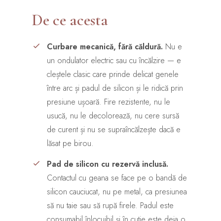
De ce acesta
Curbare mecanică, fără căldură.
Nu e
un ondulator electric sau cu încălzire — e
cleștele clasic care prinde delicat genele
între arc și padul de silicon și le ridică prin
presiune ușoară. Fire rezistente, nu le
usucă, nu le decolorează, nu cere sursă
de curent și nu se supraîncălzește dacă e
lăsat pe birou.
Pad de silicon cu rezervă inclusă.
Contactul cu geana se face pe o bandă de
silicon cauciucat, nu pe metal, ca presiunea
să nu taie sau să rupă firele. Padul este
consumabil înlocuibil și în cutie este deja o