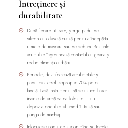
Întreținere și
durabilitate
După fiecare utilizare, șterge padul de
silicon cu o lavetă curată pentru a îndepărta
urmele de mascara sau de sebum. Resturile
acumulate îngreunează contactul cu geana și
reduc eficiența curbării.
Periodic, dezinfectează arcul metalic și
padul cu alcool izopropilic 70% pe o
lavetă. Lasă instrumentul să se usuce la aer
înainte de următoarea folosire — nu
depozita ondulatorul umed în trusă sau
punga de machiaj.
Înlocuiește padul de silicon când se tocete,