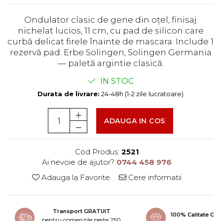
Ondulator clasic de gene din oțel, finisaj
nichelat lucios, 11 cm, cu pad de silicon care
curbă delicat firele înainte de mascara. Include 1
rezervă pad. Erbe Solingen, Solingen Germania
— paletă argintie clasică.
IN STOC
Durata de livrare:
24-48h (1-2 zile lucratoare)
ADAUGA IN COS
Cod Produs:
2521
Ai nevoie de ajutor?
0744 458 976
Adauga la Favorite
Cere informatii
Transport GRATUIT
100% Calitate G
pentru comenzile peste 250