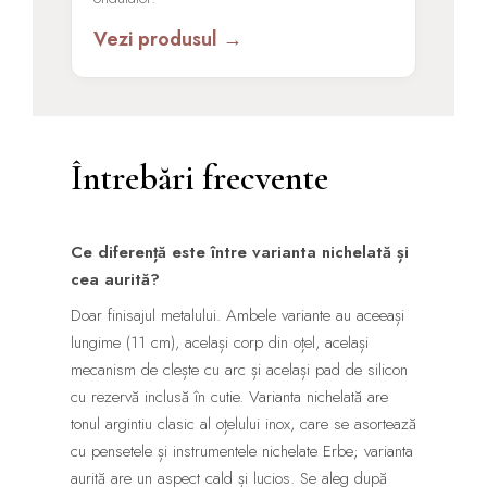
Vezi produsul →
Întrebări frecvente
Ce diferență este între varianta nichelată și
cea aurită?
Doar finisajul metalului. Ambele variante au aceeași
lungime (11 cm), același corp din oțel, același
mecanism de clește cu arc și același pad de silicon
cu rezervă inclusă în cutie. Varianta nichelată are
tonul argintiu clasic al oțelului inox, care se asortează
cu pensetele și instrumentele nichelate Erbe; varianta
aurită are un aspect cald și lucios. Se aleg după