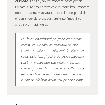
curbate.
La final, aplică mascara peste genele
ridicate. Ordinea corectă este curbare întâi, mascara
după — invers, mascara se poate lipi de padul de
silicon și genele proaspăt văruite pot împărți cu
ondulatorul, rupându-se.
Nu folosi ondulatorul pe gene cu mascara
uscată. Nu-l încălzi cu uscătorul de păr
înainte de utilizare — pluginul de silicon se
poate deteriora și poți arde pielea pleoapei.
Dacă simți înțepături sau iritare, întrerupe
imediat și consultă un specialist. Oftalmologii
recomandă evitarea ondulatorului mecanic
în caz de blefarită activă sau pleoape iritate.