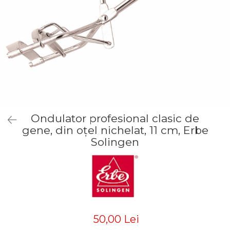
Truse manichiură bărbați
Truse manichiură-pedichiură
Ondulator profesional clasic de
gene, din oțel nichelat, 11 cm, Erbe
Solingen
50,00 Lei