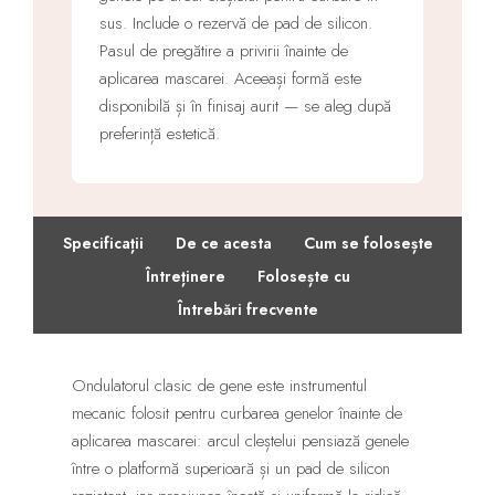
sus. Include o rezervă de pad de silicon.
Pasul de pregătire a privirii înainte de
aplicarea mascarei. Aceeași formă este
disponibilă și în finisaj aurit — se aleg după
preferință estetică.
·
·
Specificații
De ce acesta
Cum se folosește
·
·
·
Întreținere
Folosește cu
Întrebări frecvente
Ondulatorul clasic de gene este instrumentul
mecanic folosit pentru curbarea genelor înainte de
aplicarea mascarei: arcul cleștelui pensiază genele
între o platformă superioară și un pad de silicon