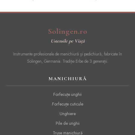
Solingen
Solingen.ro
Ustensile pe Viață
Instrumente profesionale de manichiură și pedichiură, fabricate în
Solingen, Germania. Tradiție Erbe de 3 generații.
MANICHIURĂ
Forfecuțe unghii
Forfecuțe cuticule
Unghiere
Pile de unghii
Truse manichiură