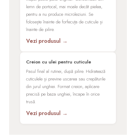
lemn de portocal, mai moale decât pielea,
pentru a nu produce microleziuni. Se
folosește înainte de forfecuța de cuticule și
înainte de pilire.
Vezi produsul →
Creion cu ulei pentru cuticule
Pasul final al rutinei, după pilire. Hidratează
cuticulele și previne uscarea sau crepăturile
din jurul unghiei. Format creion, aplicare
precisă pe baza unghiei, încape în orice
trusă.
Vezi produsul →