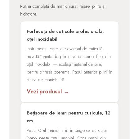
Rutina completă de manichiură: tăiere, pilire și
hidratare.
Forfecuță de cuticule profesională,
oțel inoxidabil
Instrumentul care taie excesul de cuticulă
moartă înainte de pilire. Lame scurte, fine, din
oțel inoxidabil — același material ca pila,
pentru o trusă coerentă. Pasul anterior pilirii în
rutina de manichiură.
Vezi produsul →
Bețișoare de lemn pentru cuticule, 12
cm
Pasul 0 al manichiurii: împingerea cuticulei
înapoi peste patul unghial. Consumabil din