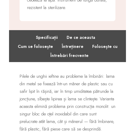
cedează la apă. Instrument de lungă durată,
rezistent la sterilizare.
·
·
Specificații
De ce aceasta
·
·
Cum se folosește
Întreținere
Folosește cu
·
Întrebări frecvente
Pilele de unghii ieftine au probleme la îmbinări: lama
din metal se fixează într-un mâner de plastic sau cu
safir lipit în rășină, iar în timp umiditatea pătrunde la
joncțiune, slbește lipirea și lama se clintește. Varianta
aceasta elimină problema prin construcția monolit: un
singur bloc de oțel inoxidabil din care sunt
prelucrate atât lama, cât și mânerul — fără îmbinare,
fără plastic, fără piese care să se desprindă.