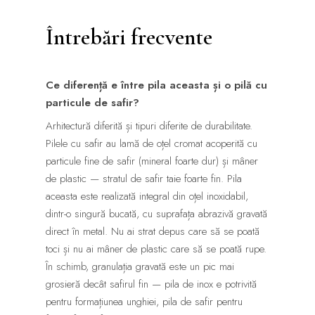
Întrebări frecvente
Ce diferență e între pila aceasta și o pilă cu
particule de safir?
Arhitectură diferită și tipuri diferite de durabilitate.
Pilele cu safir au lamă de oțel cromat acoperită cu
particule fine de safir (mineral foarte dur) și mâner
de plastic — stratul de safir taie foarte fin. Pila
aceasta este realizată integral din oțel inoxidabil,
dintr-o singură bucată, cu suprafața abrazivă gravată
direct în metal. Nu ai strat depus care să se poată
toci și nu ai mâner de plastic care să se poată rupe.
În schimb, granulația gravată este un pic mai
grosieră decât safirul fin — pila de inox e potrivită
pentru formațiunea unghiei, pila de safir pentru