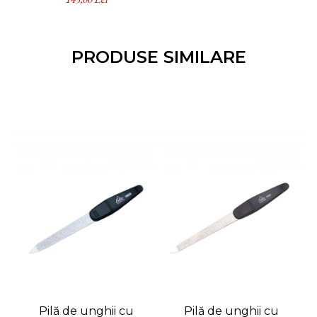
inoxidabil
PRODUSE SIMILARE
Pilă de unghii cu
Pilă de unghii cu
Pi