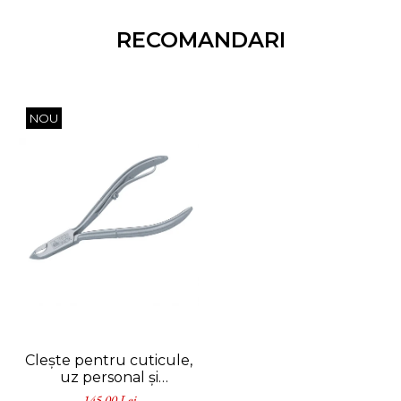
RECOMANDARI
NOU
Clește pentru cuticule,
uz personal și
profesional, oțel
145,00 Lei