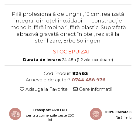
Pilă profesională de unghii, 13 cm, realizată
integral din oțel inoxidabil — construcție
monolit, fără îmbinări, fără plastic. Suprafață
abrazivă gravată direct în oțel, rezistă la
sterilizare, Erbe Solingen.
STOC EPUIZAT
Durata de livrare:
24-48h (1-2 zile lucratoare)
Cod Produs:
92463
Ai nevoie de ajutor?
0744 458 976
Adauga la Favorite
Cere informatii
Transport GRATUIT
100% Calitate G
pentru comenzile peste 250
fără imitați
lei