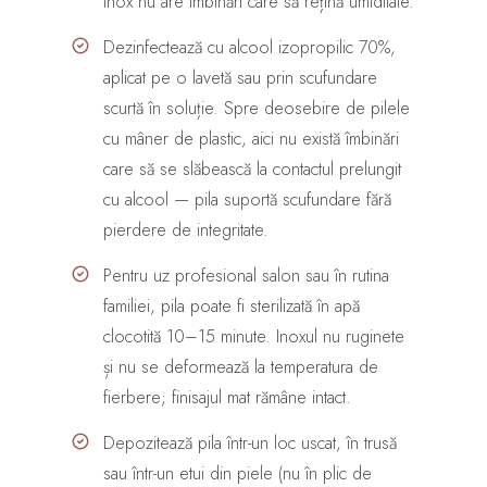
inox nu are îmbinări care să rețină umiditate.
Dezinfectează cu alcool izopropilic 70%,
aplicat pe o lavetă sau prin scufundare
scurtă în soluție. Spre deosebire de pilele
cu mâner de plastic, aici nu există îmbinări
care să se slăbească la contactul prelungit
cu alcool — pila suportă scufundare fără
pierdere de integritate.
Pentru uz profesional salon sau în rutina
familiei, pila poate fi sterilizată în apă
clocotită 10–15 minute. Inoxul nu ruginete
și nu se deformează la temperatura de
fierbere; finisajul mat rămâne intact.
Depozitează pila într-un loc uscat, în trusă
sau într-un etui din piele (nu în plic de