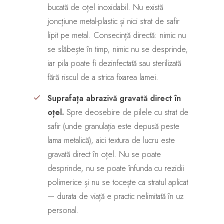
bucată de oțel inoxidabil. Nu există
joncțiune metal-plastic și nici strat de safir
lipit pe metal. Consecință directă: nimic nu
se slăbește în timp, nimic nu se desprinde,
iar pila poate fi dezinfectată sau sterilizată
fără riscul de a strica fixarea lamei.
Suprafața abrazivă gravată direct în
oțel.
Spre deosebire de pilele cu strat de
safir (unde granulația este depusă peste
lama metalică), aici textura de lucru este
gravată direct în oțel. Nu se poate
desprinde, nu se poate înfunda cu rezidii
polimerice și nu se tocește ca stratul aplicat
— durata de viață e practic nelimitată în uz
personal.