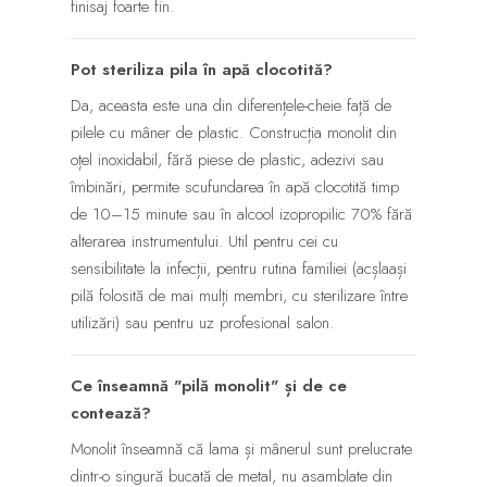
finisaj foarte fin.
Pot steriliza pila în apă clocotită?
Da, aceasta este una din diferențele-cheie față de
pilele cu mâner de plastic. Construcția monolit din
oțel inoxidabil, fără piese de plastic, adezivi sau
îmbinări, permite scufundarea în apă clocotită timp
de 10–15 minute sau în alcool izopropilic 70% fără
alterarea instrumentului. Util pentru cei cu
sensibilitate la infecții, pentru rutina familiei (acșlaași
pilă folosită de mai mulți membri, cu sterilizare între
utilizări) sau pentru uz profesional salon.
Ce înseamnă "pilă monolit" și de ce
contează?
Monolit înseamnă că lama și mânerul sunt prelucrate
dintr-o singură bucată de metal, nu asamblate din