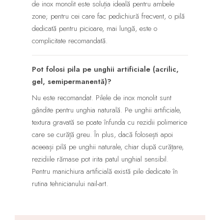
de inox monolit este soluția ideală pentru ambele
zone; pentru cei care fac pedichiură frecvent, o pilă
dedicată pentru picioare, mai lungă, este o
complicitate recomandată.
Pot folosi pila pe unghii artificiale (acrilic,
gel, semipermanentă)?
Nu este recomandat. Pilele de inox monolit sunt
gândite pentru unghia naturală. Pe unghii artificiale,
textura gravată se poate înfunda cu rezidii polimerice
care se curăță greu. În plus, dacă folosești apoi
aceeași pilă pe unghii naturale, chiar după curățare,
rezidiile rămase pot irita patul unghial sensibil.
Pentru manichiura artificială există pile dedicate în
rutina tehnicianului nail-art.