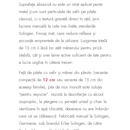
Suprafața abrazivă nu este un strat aplicat peste
metal (cum sunt particulele de safir pe pilele
clasice), ci o textură gravată direct în oțel, prin
lucrare manuală la cele mai înalte standarde
Solingen. Finisaj mat, care reduce reflexia și
ascunde amprentele de la utilizare. Lungimea totală
de 13 cm îi lasă loc atât mânerului pentru priză
stabilă, cât și unei lame active suficient de late pentru
a lucra unghia în câteva treceri.
Față de pilele cu safir și mâner din plastic (varianta
compactă de
12 cm
sau varianta de 15 cm din
aceeași familie), pila de inox monolit este soluția
"pentru veșnicie": rezistă la dezinfecție cu alcool
izopropilic, la ștergere cu șervețel umed și chiar la
sterilizare în apă clocotită, deoarece nu are îmbinări
care să se slăbească. Fabricată manual la Solingen,
Germania, sub brandul Erbe Solingen, de către