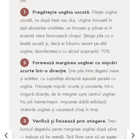
cm.
Pregătește unghia uscată.
Pilește unghia
1
uscată, nu după baie sau duș. Unghia înmuiată în
apă absoarbe umiditate, se înmoaie și pilirea ei în
această stare favorizează clivajul. Șterge pila cu o
lavetă uscată și, dacă ai folosit-o recent pe altă
unghie, dezinfecteaz-o cu alcool izopropilic 70%.
Formează marginea unghiei cu mișcări
2
scurte într-o direcție.
Ţine pila între degetul mare
și arătător, cu suprafața abrazivă așezată paralel cu
unghia. Folosește mișcări scurte și constante, într-o
singură direcție, de la margine spre centrul unghiei.
Nu pili înainte-înapoi: mișcarea dublă exfoliază
straturile unghiei și cauzează clivaj în timp.
Verifică și finisează prin atingere.
Treci
3
buricul degetului peste marginea unghiei după pilire
— trebuie să fie netedă, fără fibre care să se agațe