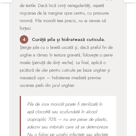
de textile. Dacă încă simți neregularități, repetă
mișcarea de la margine spre centru, cu presiune
minimă. Pila monolit taie precis, nu ai nevoie să
forțezi.
Curăță pila și hidratează cuticula.
4
Șterge pila cu o lavetă uscată și, dacă praful fin de
unghie a rămas în textura gravată, folosește o perie
moale (periuță de dinți veche). La final, aplică o
picătură de ulei pentru cuticule pe baza unghiei și
masează ușor — hidratarea imediată previne
uscarea pielii din jurul unghiei.
Pila de inox monolit poate fi sterilizată în
apă clocotită sau scufundată în alcool
izopropilic 70% — nu are piese de plastic,
adezivi sau imbinări care să se deterioreze.
Nu o folosi pe unghii infectate sau afectate