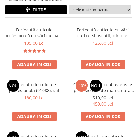
FILTRE
Forfecuță cuticule
Forfecuță cuticule cu vârf
profesională cu vârf curbat și
curbat și ascuțit, din oțel
ascuțit, oțel inoxidabil
nichelat, Erbe Solingen
135,00 Lei
125,00 Lei
ADAUGA IN COS
ADAUGA IN COS
Forfecuță de cuticule
Cub din lemn, cu 4 ustensile
NOU
-10%
NOU
profesională (91088), stil
profesionale de manichiură,
retro, ERBE Premium, Erbe
Erbe Solingen
180,00 Lei
510,00 Lei
Solingen
459,00 Lei
ADAUGA IN COS
ADAUGA IN COS
Forfecuță de cuticule
Forfecuță de cuticule