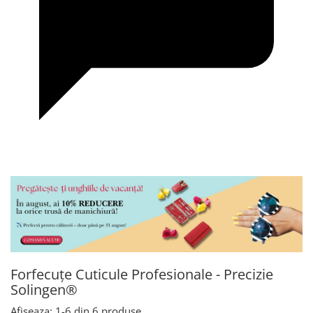
Forfecuțe Cuticule Profesionale - Precizie
Solingen®
Afiseaza:
1-
6
din
6
produse