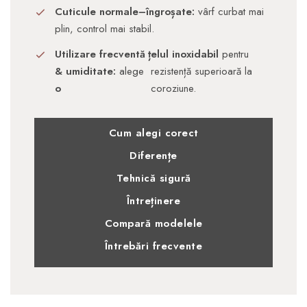
Cuticule normale–îngroșate:
vârf curbat mai
plin, control mai stabil.
Utilizare frecventă
ț
elul
inoxidabil
pentru
& umiditate:
alege
rezistență superioară la
o
coroziune.
Cum alegi corect
Diferențe
Tehnică sigură
Întreținere
Compară modelele
Întrebări frecvente