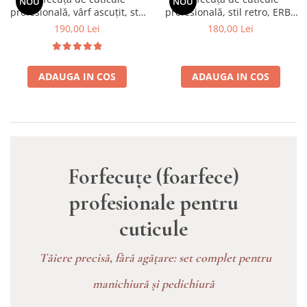
NOU
NOU
profesională, vârf ascuțit, stil
profesională, stil retro, ERBE
retro, ERBE Premium, Erbe
Premium, Erbe Solingen
190,00 Lei
180,00 Lei
Solingen
ADAUGA IN COS
ADAUGA IN COS
Forfecuțe (foarfece)
profesionale pentru
cuticule
Tăiere precisă, fără agățare: set complet pentru
manichiură și pedichiură