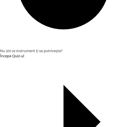
Truse manichiură călătorii
Truse manichiură bărbați
Truse manichiură-pedichiură
Nu știi ce instrument ți se potrivește?
Începe Quiz-ul