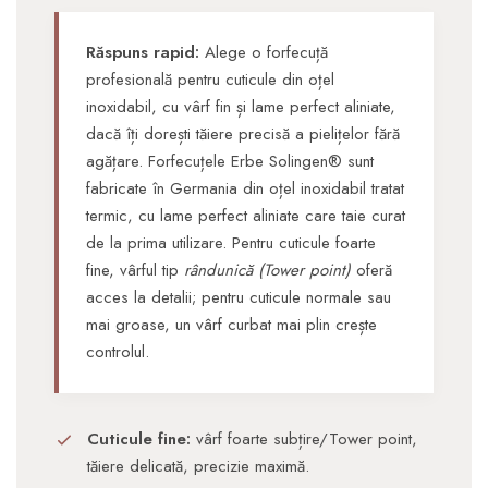
Răspuns rapid:
Alege o forfecuță
profesională pentru cuticule din oțel
inoxidabil, cu vârf fin și lame perfect aliniate,
dacă
î
ți dorești tăiere precisă a pielițelor fără
agățare. Forfecuțele Erbe Solingen® sunt
fabricate în Germania din oțel inoxidabil tratat
termic, cu lame perfect aliniate care taie curat
de la prima utilizare. Pentru cuticule foarte
fine, vârful tip
rândunică (Tower point)
oferă
acces la detalii; pentru cuticule normale sau
mai groase, un vârf curbat mai plin crește
controlul.
Cuticule fine:
vârf foarte subțire/Tower point,
tăiere delicată, precizie maximă.