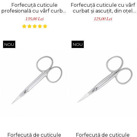
Forfecuță cuticule
Forfecuță cuticule cu vârf
profesională cu vârf curbat
curbat și ascuțit, din oțel
și ascuțit, oțel inoxidabil
nichelat, Erbe Solingen
135,00 Lei
125,00 Lei
NOU
NOU
Forfecuță de cuticule
Forfecuță de cuticule