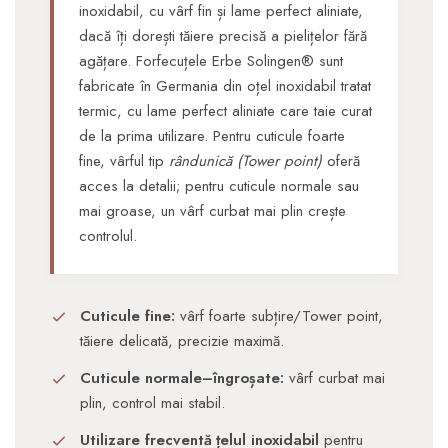
inoxidabil, cu vârf fin și lame perfect aliniate,
dacă
î
ți dorești tăiere precisă a pielițelor fără
agățare. Forfecuțele Erbe Solingen® sunt
fabricate în Germania din oțel inoxidabil tratat
termic, cu lame perfect aliniate care taie curat
de la prima utilizare. Pentru cuticule foarte
fine, vârful tip
rândunică (Tower point)
oferă
acces la detalii; pentru cuticule normale sau
mai groase, un vârf curbat mai plin crește
controlul.
Cuticule fine:
vârf foarte subțire/Tower point,
tăiere delicată, precizie maximă.
Cuticule normale–îngroșate:
vârf curbat mai
plin, control mai stabil.
Utilizare frecventă
ț
elul
inoxidabil
pentru