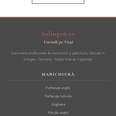
Solingen.ro
Ustensile pe Viață
Instrumente profesionale de manichiură și pedichiură, fabricate în
Solingen, Germania. Tradiție Erbe de 3 generații.
MANICHIURĂ
Forfecuțe unghii
Forfecuțe cuticule
Unghiere
Pile de unghii