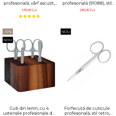
profesională, vârf ascuțit,
profesională (91088), stil
stil retro, ERBE Premium,
retro, ERBE Premium, Erbe
190,00 Lei
180,00 Lei
Erbe Solingen
Solingen
-10%
NOU
NOU
Cub din lemn, cu 4
Forfecuță de cuticule
ustensile profesionale de
profesională, stil retro,