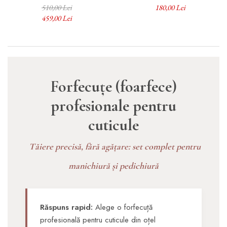
manichiură, Erbe Solingen
ERBE Premium, Erbe
510,00 Lei
180,00 Lei
Solingen
459,00 Lei
Forfecuțe (foarfece)
profesionale pentru
cuticule
Tăiere precisă, fără agățare: set complet pentru
manichiură și pedichiură
Răspuns rapid:
Alege o forfecuță
profesională pentru cuticule din oțel