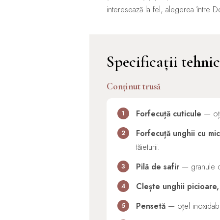
interesează la fel, alegerea între 
Specificații tehni
Conținut trusă
Forfecuță cuticule
— oțel
1
Forfecuță unghii cu micr
2
tăieturii.
Pilă de safir
— granule din
3
Clește unghii picioare
4
Pensetă
— oțel inoxidabil
5