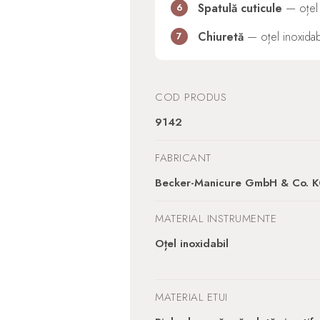
Spatulă cuticule
— oțel i
6
Chiuretă
— oțel inoxidabil
7
COD PRODUS
9142
FABRICANT
Becker-Manicure GmbH & Co. 
MATERIAL INSTRUMENTE
Oțel inoxidabil
MATERIAL ETUI