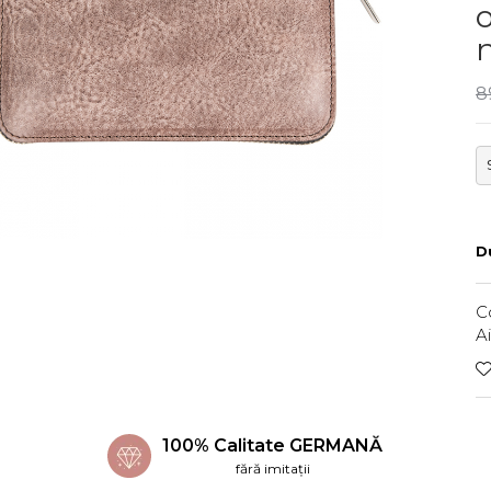
o
8
Du
C
A
100% Calitate GERMANĂ
fără imitații