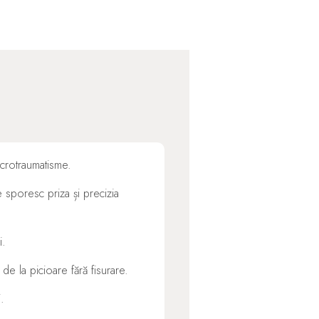
microtraumatisme.
e sporesc priza și precizia
i.
de la picioare fără fisurare.
.