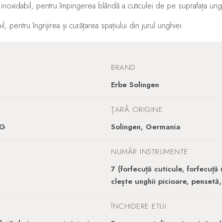
noxidabil, pentru împingerea blândă a cuticulei de pe suprafața ung
, pentru îngrijirea și curățarea spațiului din jurul unghiei.
BRAND
Erbe Solingen
ŢARĂ ORIGINE
KG
Solingen, Germania
NUMĂR INSTRUMENTE
7 (forfecuță cuticule, forfecuță u
clește unghii picioare, pensetă,
ÎNCHIDERE ETUI