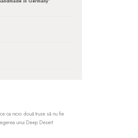
 „handmade in Germany”
ce ca nicio două truse să nu fie
 Alegerea unui Deep Desert