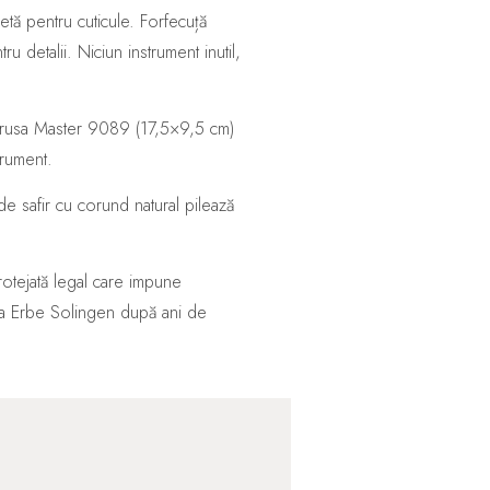
etă pentru cuticule. Forfecuță
u detalii. Niciun instrument inutil,
rusa Master 9089 (17,5×9,5 cm)
trument.
e safir cu corund natural pilează
otejată legal care impune
t la Erbe Solingen după ani de