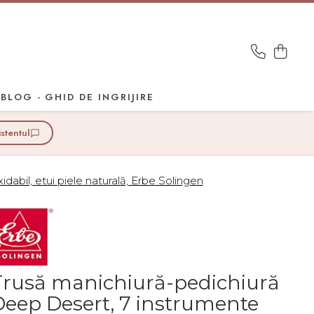
BLOG - GHID DE INGRIJIRE
istentul
abil, etui piele naturală, Erbe Solingen
Trusă manichiură-pedichiură
Deep Desert, 7 instrumente