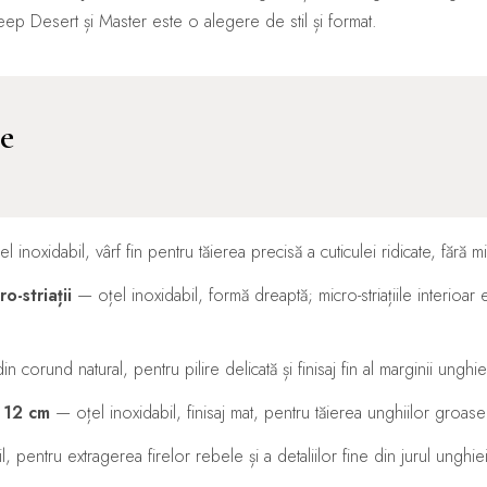
Deep Desert și Master este o alegere de stil și format.
ce
 inoxidabil, vârf fin pentru tăierea precisă a cuticulei ridicate, fără 
o-striații
— oțel inoxidabil, formă dreaptă; micro-striațiile interioar 
 corund natural, pentru pilire delicată și finisaj fin al marginii unghie
, 12 cm
— oțel inoxidabil, finisaj mat, pentru tăierea unghiilor groase 
, pentru extragerea firelor rebele și a detaliilor fine din jurul unghiei