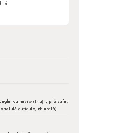
hiei.
nghii cu micro-striații, pilă safir,
 spatulă cuticule, chiuretă)