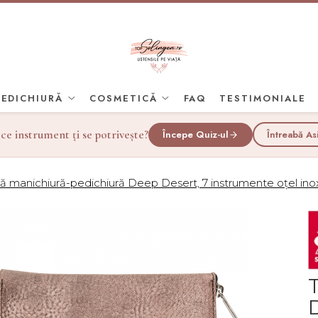
PEDICHIURĂ
COSMETICĂ
FAQ
TESTIMONIALE
 ce instrument ți se potrivește?
Începe Quiz-ul
Întreabă As
ă manichiură-pedichiură Deep Desert, 7 instrumente oțel inoxid