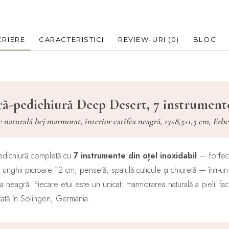
RIERE
CARACTERISTICI
REVIEW-URI
(0)
BLOG
ă-pedichiură Deep Desert, 7 instrumente,
e naturală bej marmorat, interior catifea neagră, 13×8,5×1,5 cm, Erb
edichiură completă cu
7 instrumente din oțel inoxidabil
— forfecu
ește unghii picioare 12 cm, pensetă, spatulă cuticule și chiuretă — într
ea neagră. Fiecare etui este un unicat: marmorarea naturală a pielii 
icată în Solingen, Germania.