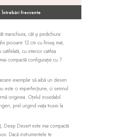
Întrebări frecvente
 manichiura, cât și pedichiura:
ghii picioare 12 cm cu finisaj mat,
atifelată, cu interior catifea
mai compactă configurație cu 7
 fiecare exemplar să aibă un desen
nu este o imperfecțiune, ci semnul
rmă originea. Oțelul inoxidabil
ingen, prel ungind viața trusei la
ox), Deep Desert este mai compactă
nox. Dacă instrumentele te