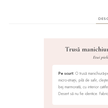
DESC
Trusă manichiur
Etui piel
Pe scurt:
O trusă manichiură-p
micro-striații, pilă de safir, cl
bej marmorată, cu interior catif
Desert să nu fie identice. Fabr