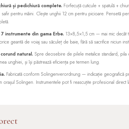
hiură și pedichiură complete.
Forfecuță cuticule + spatulă + chiur
de safir pentru mâini. Clește unghii 12 cm pentru picioare. Pensetă pentr
pletă.
 7 instrumente din gama Erbe.
13×8,5×1,5 cm — mai mic decât t
 orice geantă de voiaj sau săculeț de baie, fără să sacrifice niciun ins
 corund natural.
Spre deosebire de pilele metalice standard, pila d
nea unghiei, și își păstrează eficiența pe termen lung.
ia.
Fabricată conform Solingenverordnung — indicație geografică pr
 în orașul Solingen. Instrumentele pot fi reascuțite profesional direc
orect