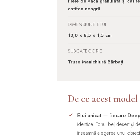
Piele de vacă grănulată și catife
catifea neagră
DIMENSIUNE ETUI
13,0 × 8,5 × 1,5 cm
SUBCATEGORIE
Truse Manichiură Bărbați
De ce acest model
Etui unicat — fiecare Deep
identice. Tonul bej desert și 
înseamnă alegerea unui obiect 