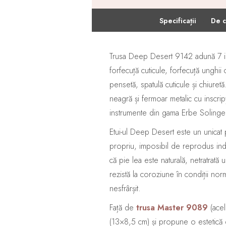
·
Specificații
De c
Trusa Deep Desert 9142 adună 7 inst
forfecuță cuticule, forfecuță unghii 
pensetă, spatulă cuticule și chiuretă
neagră și fermoar metalic cu inscri
instrumente din gama Erbe Solinge
Etui-ul Deep Desert este un unicat 
propriu, imposibil de reprodus ind
că pie lea este naturală, netratrată
rezistă la coroziune în condiții norm
nesfrârșit.
Față de
trusa Master 9089
(acel
(13×8,5 cm) și propune o estetică d