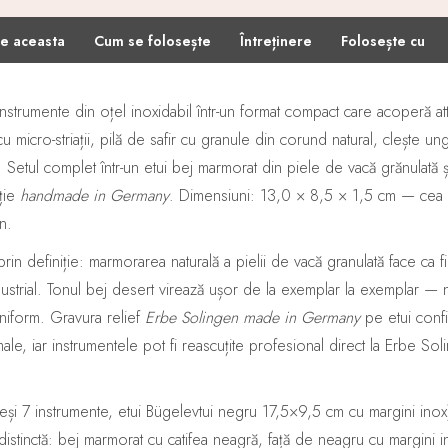
·
·
·
·
e aceasta
Cum se folosește
Întreținere
Folosește cu
rumente din oțel inoxidabil într-un format compact care acoperă attât
cu micro-striații, pilă de safir cu granule din corund natural, clește un
. Setul complet într-un etui bej marmorat din piele de vacă grănulată și c
pție
handmade in Germany
. Dimensiuni: 13,0 × 8,5 × 1,5 cm — cea 
n.
prin definiție: marmorarea naturală a pielii de vacă granulată face ca
ustrial. Tonul bej desert virează ușor de la exemplar la exemplar — 
 uniform. Gravura relief
Erbe Solingen made in Germany
pe etui confi
ale, iar instrumentele pot fi reascuțite profesional direct la Erbe Sol
eși 7 instrumente, etui Bügelevtui negru 17,5×9,5 cm cu margini in
istinctă: bej marmorat cu catifea neagră, față de neagru cu margini i