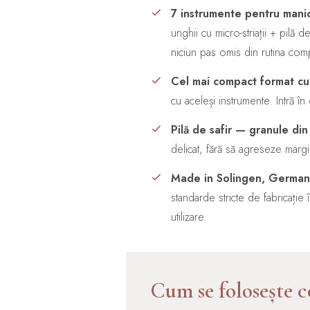
7 instrumente pentru manic
unghii cu micro-striații + pilă 
niciun pas omis din rutina com
Cel mai compact format cu
cu aceleși instrumente. Intră în
Pilă de safir — granule din
delicat, fără să agreseze margi
Made in Solingen, German
standarde stricte de fabricație
utilizare.
Cum se folosește c