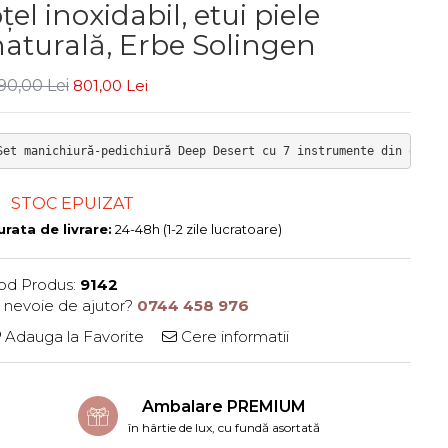
țel inoxidabil, etui piele
naturală, Erbe Solingen
90,00 Lei
801,00 Lei
Set manichiură-pedichiură Deep Desert cu 7 instrumente din oțel 
STOC EPUIZAT
rata de livrare:
24-48h (1-2 zile lucratoare)
od Produs:
9142
i nevoie de ajutor?
0744 458 976
Adauga la Favorite
Cere informatii
Ambalare PREMIUM
în hârtie de lux, cu fundă asortată