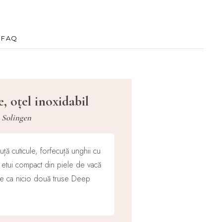
FAQ
 oțel inoxidabil
e Solingen
ță cuticule, forfecuță unghii cu
-un etui compact din piele de vacă
face ca nicio două truse Deep