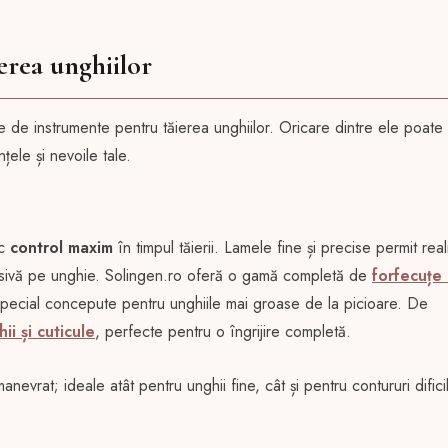
erea unghiilor
ale de instrumente pentru tăierea unghiilor. Oricare dintre ele poate 
țele și nevoile tale.
sc
control maxim
în timpul tăierii. Lamele fine și precise permit rea
xcesivă pe unghie. Solingen.ro oferă o gamă completă de
forfecuțe 
special concepute pentru unghiile mai groase de la picioare. De
ii și cuticule
, perfecte pentru o îngrijire completă.
nevrat; ideale atât pentru unghii fine, cât și pentru contururi difici