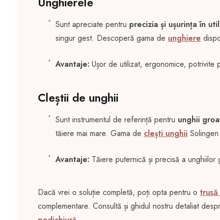
Unghierele
Sunt apreciate pentru
precizia și ușurința în uti
singur gest. Descoperă gama de
unghiere
dispo
Avantaje:
Ușor de utilizat, ergonomice, potrivite 
Cleștii de unghii
Sunt instrumentul de referință pentru
unghii groa
tăiere mai mare. Gama de
clești unghii
Solingen 
Avantaje:
Tăiere puternică și precisă a unghiilor
Dacă vrei o soluție completă, poți opta pentru o
trusă
complementare. Consultă și ghidul nostru detaliat des
pedichiură
.