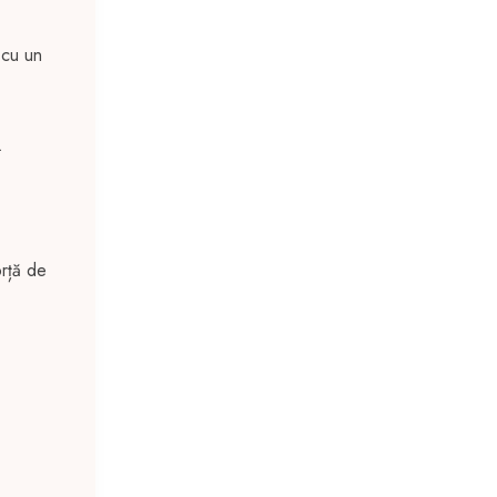
 cu un
.
orță de