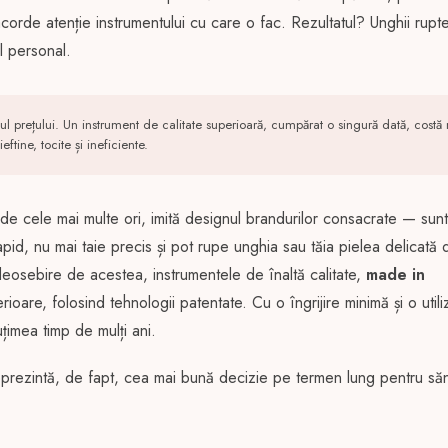
orde atenție instrumentului cu care o fac. Rezultatul? Unghii rupte
ul personal.
l prețului. Un instrument de calitate superioară, cumpărat o singură dată, costă
ftine, tocite și ineficiente.
de cele mai multe ori, imită designul brandurilor consacrate — sunt
pid, nu mai taie precis și pot rupe unghia sau tăia pielea delicată d
e deosebire de acestea, instrumentele de înaltă calitate,
made in
rioare, folosind tehnologii patentate. Cu o îngrijire minimă și o utili
țimea timp de mulți ani.
e reprezintă, de fapt, cea mai bună decizie pe termen lung pentru să