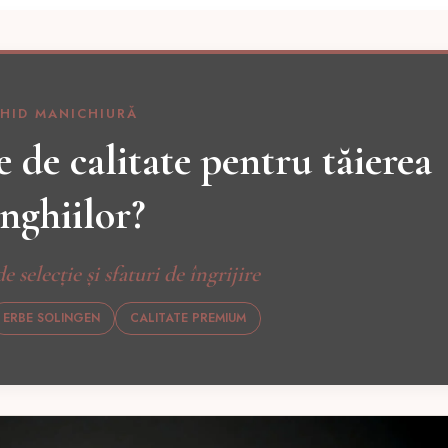
HID MANICHIURĂ
 de calitate pentru tăierea
nghiilor?
de selecție și sfaturi de îngrijire
ERBE SOLINGEN
CALITATE PREMIUM