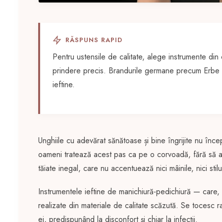
RĂSPUNS RAPID
Pentru ustensile de calitate, alege instrumente din 
prindere precis. Brandurile germane precum Erbe So
ieftine.
Unghiile cu adevărat sănătoase și bine îngrijite nu înc
oameni tratează acest pas ca pe o corvoadă, fără să ac
tăiate inegal, care nu accentuează nici mâinile, nici stil
Instrumentele ieftine de manichiură-pedichiură — care, 
realizate din materiale de calitate scăzută. Se tocesc ra
ei, predispunând la disconfort și chiar la infecții.