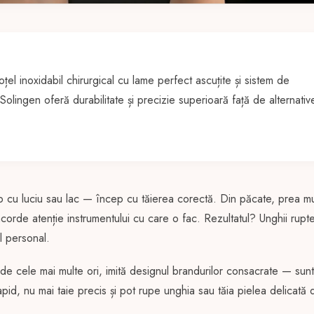
oțel inoxidabil chirurgical cu lame perfect ascuțite și sistem de
lingen oferă durabilitate și precizie superioară față de alternativ
ep cu luciu sau lac — încep cu tăierea corectă. Din păcate, prea mu
orde atenție instrumentului cu care o fac. Rezultatul? Unghii rupte
ul personal.
de cele mai multe ori, imită designul brandurilor consacrate — sunt
pid, nu mai taie precis și pot rupe unghia sau tăia pielea delicată d