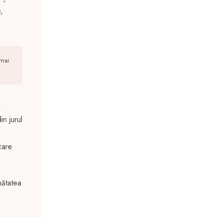
,
 mai
in jurul
zare
nătatea