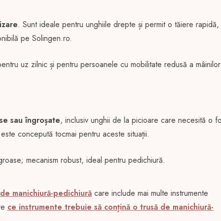
lizare
. Sunt ideale pentru unghiile drepte și permit o tăiere rapidă,
nibilă pe Solingen.ro.
pentru uz zilnic și pentru persoanele cu mobilitate redusă a mâinilor
se sau îngroșate
, inclusiv unghii de la picioare care necesită o f
este concepută tocmai pentru aceste situații.
 groase; mecanism robust, ideal pentru pedichiură.
 de manichiură-pedichiură
care include mai multe instrumente
pre
ce instrumente trebuie să conțină o trusă de manichiură-