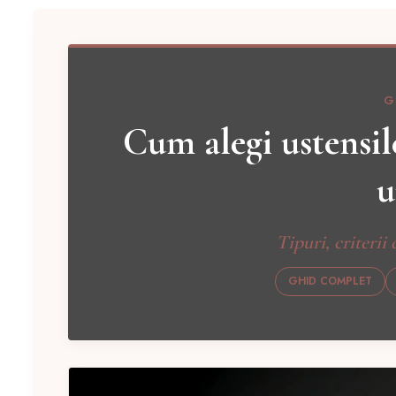
G
Cum alegi ustensile
u
Tipuri, criterii 
GHID COMPLET