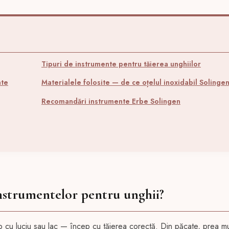
Tipuri de instrumente pentru tăierea unghiilor
ate
Materialele folosite — de ce oțelul inoxidabil Solinge
Recomandări instrumente Erbe Solingen
instrumentelor pentru unghii?
ep cu luciu sau lac — încep cu tăierea corectă. Din păcate, prea mu