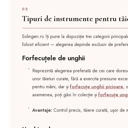
02
Tipuri de instrumente pentru tăi
Solingen.ro îți pune la dispoziție trei categorii princip
folosit eficient — alegerea depinde exclusiv de preferin
Forfecuțele de unghii
Reprezintă alegerea preferată de cei care dore
unor tăieturi curate, fără a exercita presiune e
pentru mâini, dar și
forfecuțe unghii picioare
, 
asemenea, poți găsi în colecție și
forfecuțe ungh
Avantaje:
Control precis, tăiere curată, ușor de ma