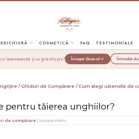
PEDICHIURĂ
COSMETICĂ
FAQ
TESTIMONIALE
 ce instrument ți se potrivește?
Începe Quiz-ul
Întreabă As
grijire /
Ghiduri de Cumpărare /
Cum alegi ustensile de ca
te pentru tăierea unghiilor?
ri de cumpărare
|
Suzana Metin