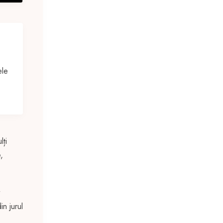
ele
lți
,
in jurul