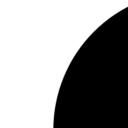
Truse manichiură călătorii
Truse manichiură bărbați
Truse manichiură-pedichiură