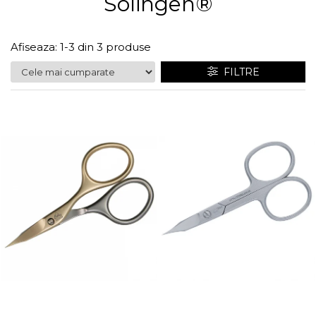
Solingen®
Truse manichiură bărbați
Truse manichiură-pedichiură
Afiseaza:
1-
3
din
3
produse
FILTRE