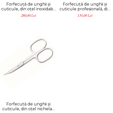
Forfecuță de unghii și
Forfecuță de unghii și
cuticule, din oțel inoxidabil
cuticule profesională, din
(INOX) cu (Titan), argintiu-
oțel inoxidabil, Erbe
280,00 Lei
135,00 Lei
auriu, Erbe Solingen
Solingen
Forfecută de unghii și
cuticule, din oțel nichelat,