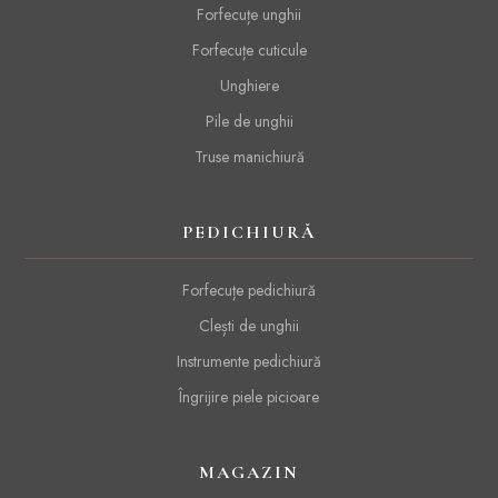
Forfecuțe unghii
Forfecuțe cuticule
Unghiere
Pile de unghii
Truse manichiură
PEDICHIURĂ
Forfecuțe pedichiură
Clești de unghii
Instrumente pedichiură
Îngrijire piele picioare
MAGAZIN