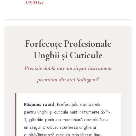
9 cm, Erbe Solingen
125,00 Lei
Forfecuțe Profesionale
Unghii și Cuticule
Precizie dublă într-un singur instrument
premium din oțel Solingen®
Răspuns rapid:
Forfecuțele combinate
pentru unghii și cuticule sunt instrumente 2-în-
1, gândite pentru o manichiură completă cu
un singur produs: scurtează unghia și
curăță/finisează cuticula prin tăieturi fine,