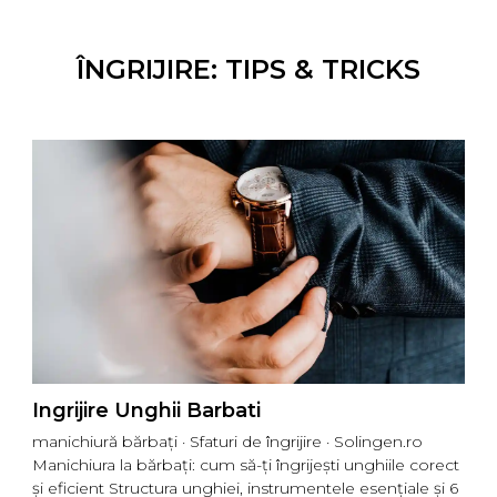
ÎNGRIJIRE: TIPS & TRICKS
Ingrijire Unghii Barbati
manichiură bărbați · Sfaturi de îngrijire · Solingen.ro
E
Manichiura la bărbați: cum să-ți îngrijești unghiile corect
u
și eficient Structura unghiei, instrumentele esențiale și 6
D